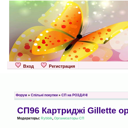
Вход
Регистрация
Форум
»
Спільні покупки
»
СП на РОЗДАЧІ
СП96 Картриджі Gillette 
Модераторы:
Rybbik
,
Организаторы СП