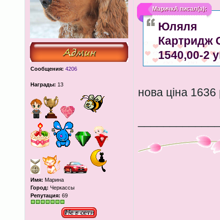
МаричкА
писал(а):
Юляля
Картридж Gi
1540,00-2 
Сообщения:
4206
Награды:
13
нова ціна 1636
____________
Имя:
Марина
Город:
Черкассы
Репутация:
69