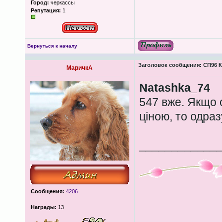
Город:
черкассы
Репутация:
1
Вернуться к началу
Заголовок сообщения:
СП96 К
МаричкА
Natashka_74
547 вже. Якщо 
ціною, то одра
____________
Сообщения:
4206
Награды:
13