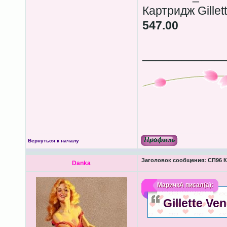
Картридж Gillet
547.00
____________
Вернуться к началу
Заголовок сообщения:
СП96 К
Danka
МаричкА
писал(а):
Gillette Ve