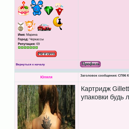
Имя:
Марина
Город:
Черкассы
Репутация:
69
Вернуться к началу
Заголовок сообщения:
СП96 К
Юляля
Картридж Gillet
упаковки будь л