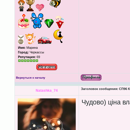
Имя:
Марина
Город:
Черкассы
Репутация:
69
Вернуться к началу
Заголовок сообщения:
СП96 К
Natashka_74
Чудово) ціна в