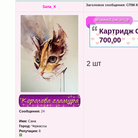
Заголовок сообщения:
СП96 К
Sana_K
МаричкА
писал(а):
Картридж Gi
700,00
2 шт
Сообщения:
24
Имя:
Сана
Город:
Черкассы
Репутация:
6