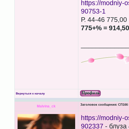
https://modniy-
90753-1
Р. 44-46 775,00
775+% = 914,5
____________
Вернуться к началу
Заголовок сообщения:
СП166 
Malvina_ck
https://modniy-
902337
- блуза