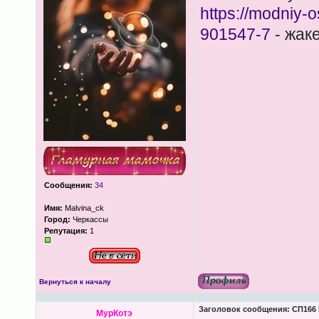
https://modniy-o
901547-7
- жаке
Сообщения:
34
Имя:
Malvina_ck
Город:
Черкассы
Репутация:
1
Вернуться к началу
Заголовок сообщения:
СП166 
МурКотэ