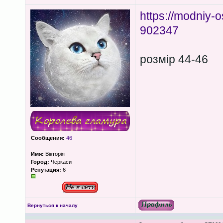
https://modniy-
902347
розмір 44-46
Сообщения:
46
Имя:
Вікторія
Город:
Черкаси
Репутация:
6
Вернуться к началу