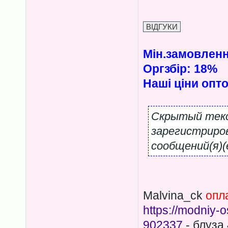
Мін.замовленн
Оргзбір: 18%
Наші ціни опто
Скрытый тек
зарегистриро
сообщений(я)(е
Malvina_ck
опл
https://modniy-
902337
- блуза