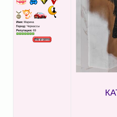
Имя:
Марина
Город:
Черкассы
Репутация:
69
КА