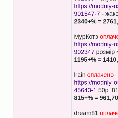
https://modniy-o
901547-7
- жаке
2340+% = 2761
МурКотэ
оплач
https://modniy-
902347
розмір 
1195+% = 1410
lrain
оплачено
https://modniy-
45643-1
50р. 8
815+% = 961,7
dream81
оплач