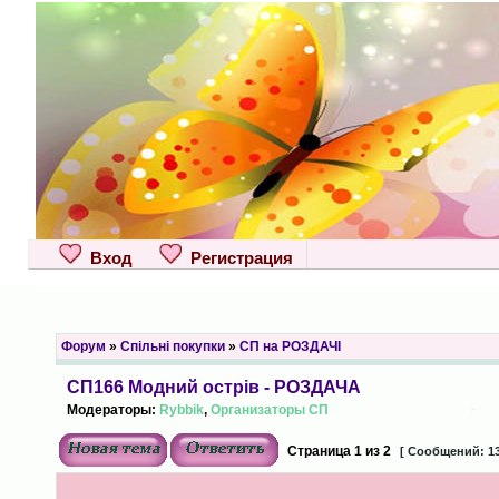
Вход
Регистрация
Форум
»
Спільні покупки
»
СП на РОЗДАЧІ
СП166 Модний острів - РОЗДАЧА
Модераторы:
Rybbik
,
Организаторы СП
Страница
1
из
2
[ Сообщений: 13