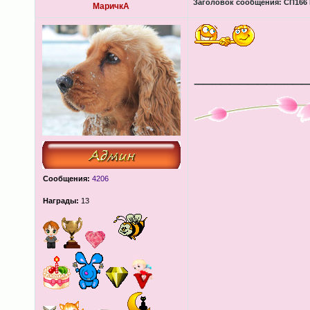
Заголовок сообщения:
СП166 
МаричкА
____________
Сообщения:
4206
Награды:
13