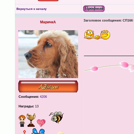
Вернуться к началу
Заголовок сообщения:
СП166 
МаричкА
____________
Сообщения:
4206
Награды:
13