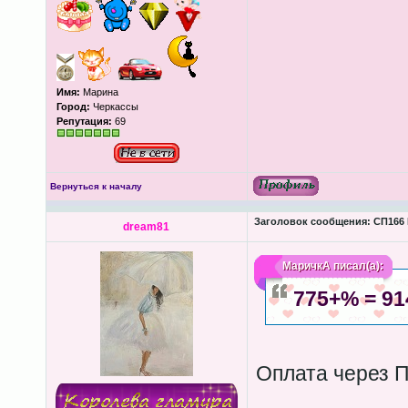
Имя:
Марина
Город:
Черкассы
Репутация:
69
Вернуться к началу
Заголовок сообщения:
СП166 
dream81
МаричкА
писал(а):
775+% = 91
Оплата через 