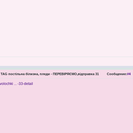
TAG постільна білизна, пледи - ПЕРЕВІРЯЄМО,відправка 31
Сообщение:
#4
volochki ... -33-detail