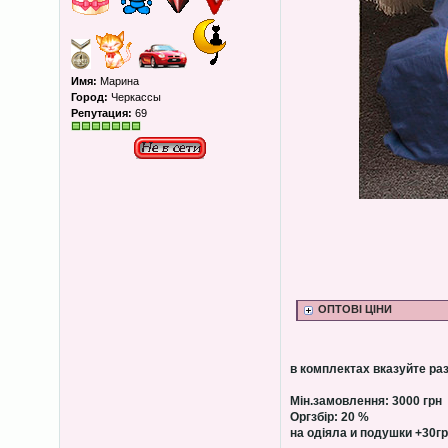
Имя:
Марина
Город:
Черкассы
Репутация:
69
ОПТОВІ ЦІНИ
в комплектах вказуйте ра
Мін.замовлення: 3000 грн
Оргзбір: 20 %
на одіяла и подушки +30г