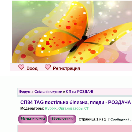
Вход
Регистрация
Форум
»
Спільні покупки
»
СП на РОЗДАЧІ
СП84 TAG постільна білизна, пледи - РОЗДАЧА
Модераторы:
Rybbik
,
Организаторы СП
Страница
1
из
1
[ Сообщений: 