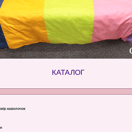
КАТАЛОГ
змір наволочок
рн