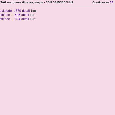
TAG постільна білизна, пледи - ЗБІР ЗАМОВЛЕННЯ
Сообщение:
#2
eyla/ode ... 570-detail
1шт
stelnoe- ... 495-detail
1шт
stelnoe- ... 824-detail
1шт