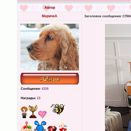
Автор
МаричкА
Заголовок сообщения:
СП84 
Сообщения:
4206
Награды:
13