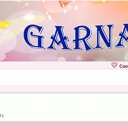
Сооб
7 ]