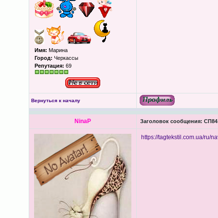
Имя:
Марина
Город:
Черкассы
Репутация:
69
Вернуться к началу
NinaP
Заголовок сообщения:
СП84 
https://tagtekstil.com.ua/ru/na