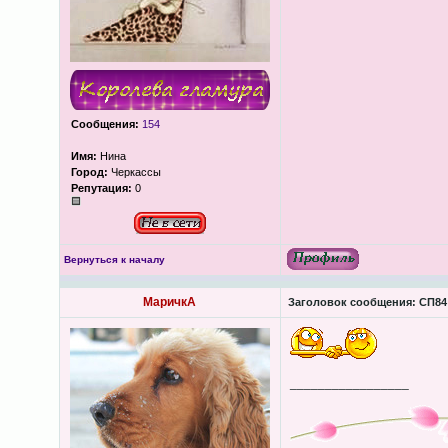
Сообщения:
154
Имя:
Нина
Город:
Черкассы
Репутация:
0
Вернуться к началу
МаричкА
Заголовок сообщения:
СП84 
_________________