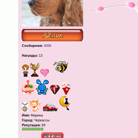
Сообщения:
4206
Награды:
13
Имя:
Марина
Город:
Черкассы
Репутация:
69