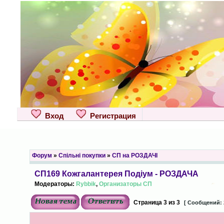
Вход
Регистрация
Форум
»
Спільні покупки
»
СП на РОЗДАЧІ
СП169 Кожгалантерея Подіум - РОЗДАЧА
Модераторы:
Rybbik
,
Организаторы СП
Страница
3
из
3
[ Сообщений: 