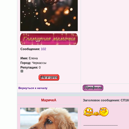
Сообщения:
102
Имя:
Елена
Город:
Черкассы
Репутация:
0
Вернуться к началу
МаричкА
Заголовок сообщения:
СП169
_________________