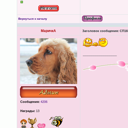
Вернуться к началу
МаричкА
Заголовок сообщения:
СП169
_________________
Сообщения:
4206
Награды:
13