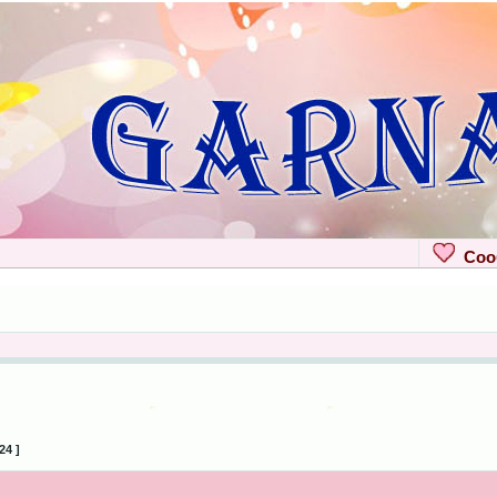
Сооб
24 ]