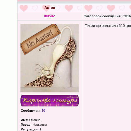
Автор
lilu502
Заголовок сообщения:
СП169
Тільки що оплатила 610 грн
Сообщения:
30
Имя:
Оксана
Город:
Черкассы
Репутация:
1