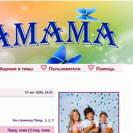
щения и темы
Пользователи
Помощь
07 авг 2026, 14:51
На страницу
Пред.
1
,
2
,
3
Пред. тема
|
След. тема