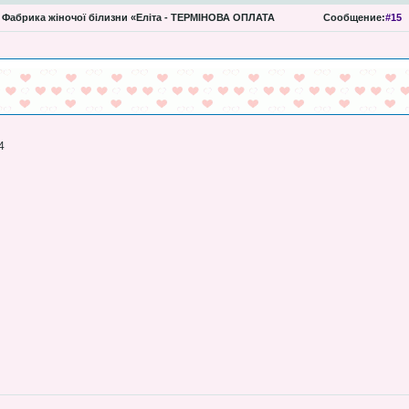
Фабрика жіночої білизни «Еліта - ТЕРМІНОВА ОПЛАТА
Сообщение:
#15
4