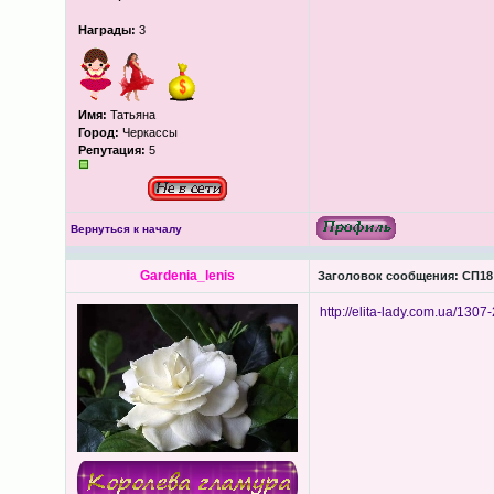
Награды:
3
Имя:
Татьяна
Город:
Черкассы
Репутация:
5
Вернуться к началу
Gardenia_lenis
Заголовок сообщения:
СП18 
http://elita-lady.com.ua/1307-