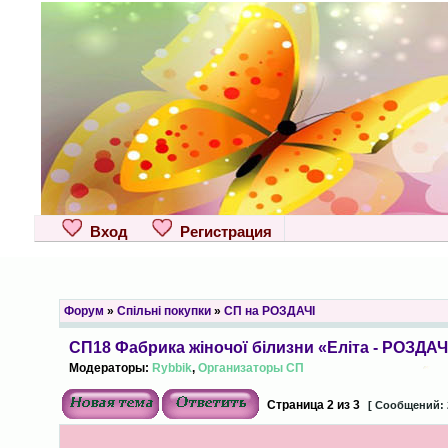
Вход
Регистрация
Форум
»
Спільні покупки
»
СП на РОЗДАЧІ
СП18 Фабрика жіночої білизни «Еліта - РОЗДА
Модераторы:
Rybbik
,
Организаторы СП
Страница
2
из
3
[ Сообщений: 