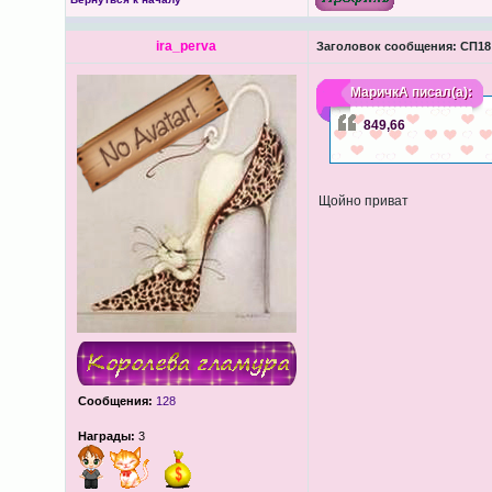
ira_perva
Заголовок сообщения:
СП18 
МаричкА
писал(а):
849,66
Щойно приват
Сообщения:
128
Награды:
3