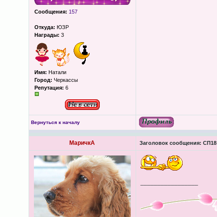
Сообщения:
157
Откуда:
ЮЗР
Награды:
3
Имя:
Натали
Город:
Черкассы
Репутация:
6
Вернуться к началу
МаричкА
Заголовок сообщения:
СП18 
_________________