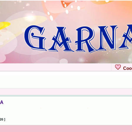
Сооб
ЧА
26 ]