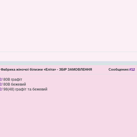
Фабрика жіночої білизни «Еліта» - ЗБІР ЗАМОВЛЕННЯ
Сообщение:
#12
2/
80В графіт
2/
80В бежевий
2/
98(48) графіт та бежевий