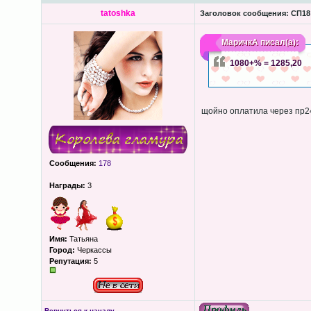
tatoshka
Заголовок сообщения:
СП18 
МаричкА
писал(а):
1080+% = 1285,20
щойно оплатила через пр2
Сообщения:
178
Награды:
3
Имя:
Татьяна
Город:
Черкассы
Репутация:
5
Вернуться к началу