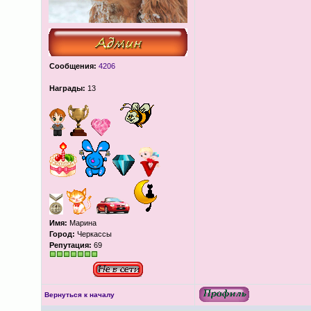
Сообщения:
4206
Награды:
13
Имя:
Марина
Город:
Черкассы
Репутация:
69
Вернуться к началу