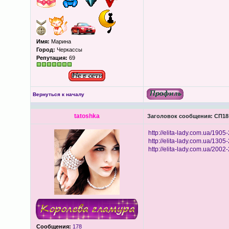
Имя:
Марина
Город:
Черкассы
Репутация:
69
Вернуться к началу
tatoshka
Заголовок сообщения:
СП18 
http://elita-lady.com.ua/1905-
http://elita-lady.com.ua/1305-
http://elita-lady.com.ua/2002-
Сообщения:
178