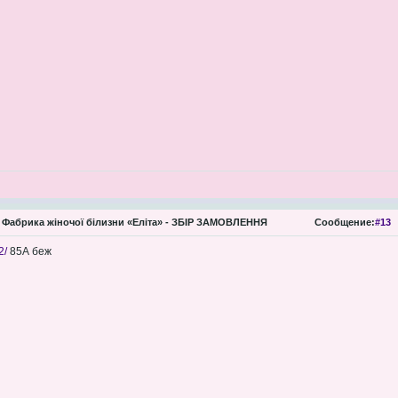
Фабрика жіночої білизни «Еліта» - ЗБІР ЗАМОВЛЕННЯ
Сообщение:
#13
2/
85А беж