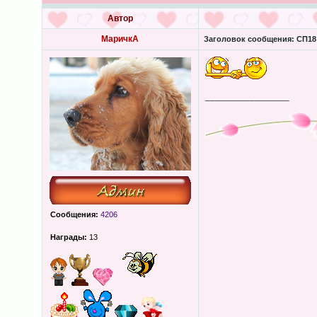
Автор
МаричкА
Заголовок сообщения:
СП18 
_________________
Сообщения:
4206
Награды:
13