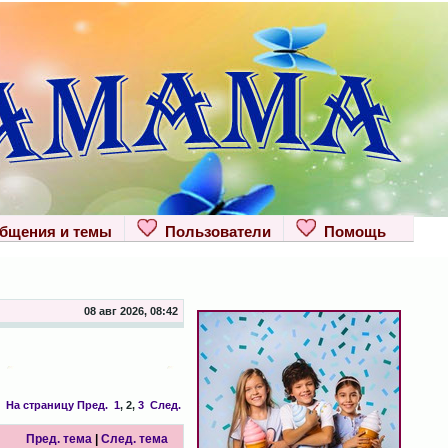
щения и темы
Пользователи
Помощь
08 авг 2026, 08:42
На страницу
Пред.
1
,
2
,
3
След.
Пред. тема
|
След. тема