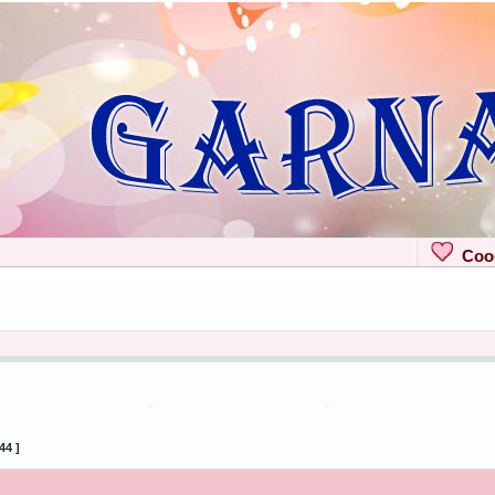
Сооб
44 ]