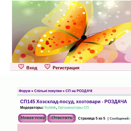
Вход
Регистрация
Форум
»
Спільні покупки
»
СП на РОЗДАЧІ
СП145 Хозсклад-посуд, хозтовари - РОЗДАЧА
Модераторы:
Rybbik
,
Организаторы СП
Страница
5
из
5
[ Сообщений: 