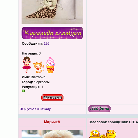
Сообщения:
126
Награды:
3
Имя:
Виктория
Город:
Черкассы
Репутация:
1
Вернуться к началу
МаричкА
Заголовок сообщения:
СП145