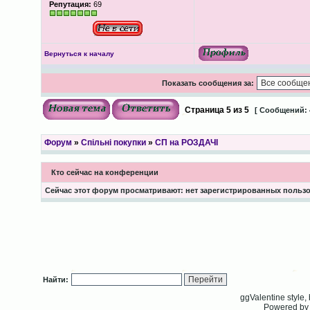
Репутация:
69
Вернуться к началу
Показать сообщения за:
Страница
5
из
5
[ Сообщений: 
Форум
»
Спільні покупки
»
СП на РОЗДАЧІ
Кто сейчас на конференции
Сейчас этот форум просматривают: нет зарегистрированных пользов
Найти:
ggValentine style
Powered b