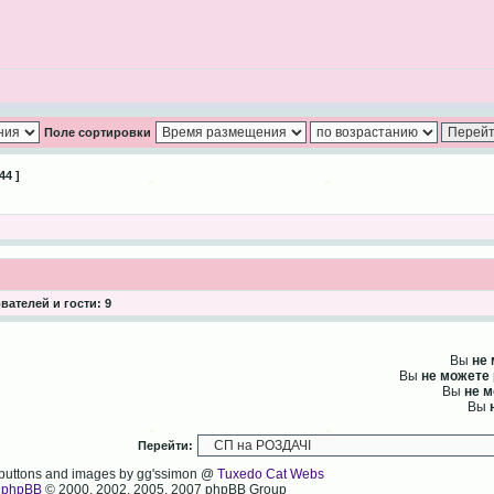
Поле сортировки
44 ]
ателей и гости: 9
Вы
не
Вы
не можете
Вы
не 
Вы
Перейти:
, buttons and images by gg'ssimon @
Tuxedo Cat Webs
y
phpBB
© 2000, 2002, 2005, 2007 phpBB Group