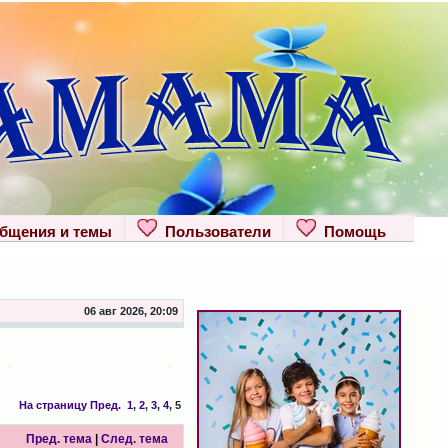
щения и темы
Пользователи
Помощь
06 авг 2026, 20:09
На страницу
Пред.
1
,
2
,
3
,
4
,
5
Пред. тема
|
След. тема