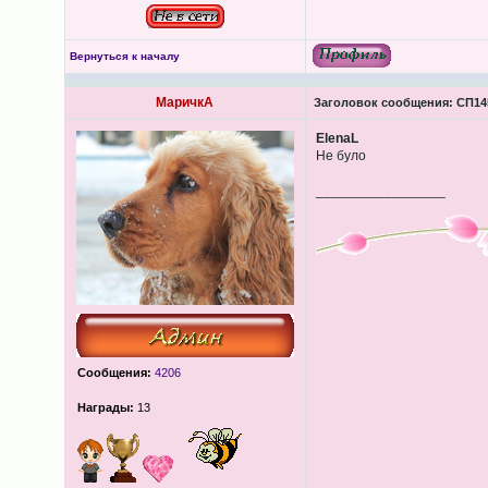
Вернуться к началу
МаричкА
Заголовок сообщения:
СП145
ElenaL
Не було
_________________
Сообщения:
4206
Награды:
13