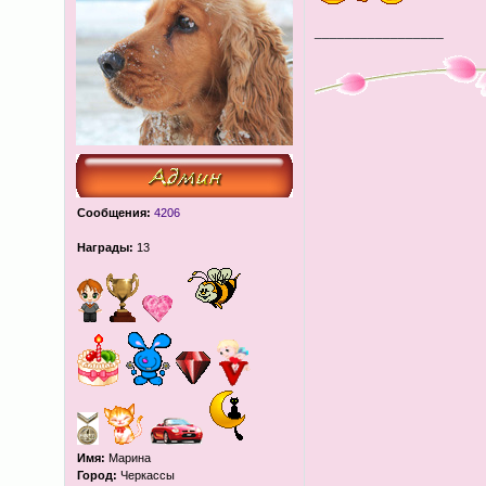
_________________
Сообщения:
4206
Награды:
13
Имя:
Марина
Город:
Черкассы