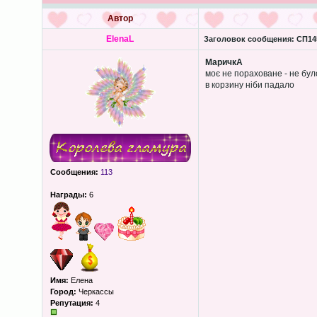
Автор
ElenaL
Заголовок сообщения:
СП145
МаричкА
моє не пораховане - не бул
в корзину ніби падало
Сообщения:
113
Награды:
6
Имя:
Елена
Город:
Черкассы
Репутация:
4