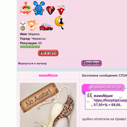
Имя:
Марина
Город:
Черкассы
Репутация:
69
Вернуться к началу
мамаМаши
Заголовок сообщения:
СП145
МаричкА
писал(а):
мамаМаши
https://hozsklad.ua/
57,50+% = 69,00
щойно оплатила на приват