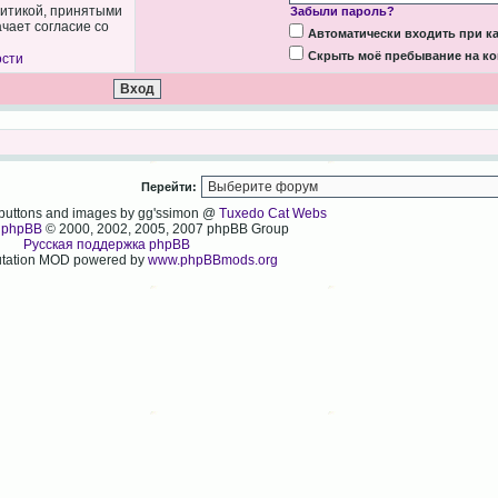
литикой, принятыми
Забыли пароль?
чает согласие со
Автоматически входить при 
Скрыть моё пребывание на ко
ости
Перейти:
, buttons and images by gg'ssimon @
Tuxedo Cat Webs
y
phpBB
© 2000, 2002, 2005, 2007 phpBB Group
Русская поддержка phpBB
tation MOD powered by
www.phpBBmods.org