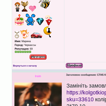
Имя:
Марина
Город:
Черкассы
Репутация:
69
Вернуться к началу
Заголовок сообщения:
СП45 К
lrain
Замініть замов
https://kolgotkio
sku=33610
колі