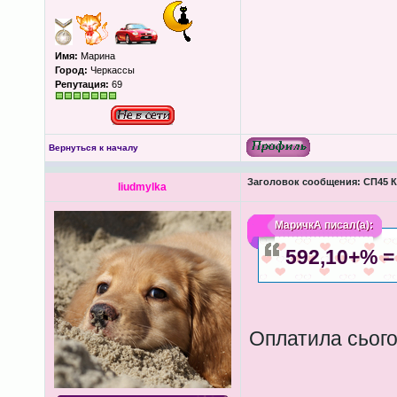
Имя:
Марина
Город:
Черкассы
Репутация:
69
Вернуться к началу
Заголовок сообщения:
СП45 К
liudmylka
МаричкА
писал(а):
592,10+% =
Оплатила сього