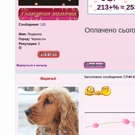
213+% = 25
Сообщения:
128
Оплачено сього
Имя:
Людмила
Город:
Черкассы
Репутация:
0
Вернуться к началу
Заголовок сообщения:
СП45 К
МаричкА
____________