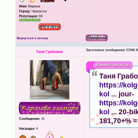
Имя:
Марина
Город:
Черкассы
Репутация:
69
Вернуться к началу
Заголовок сообщения:
СП45 К
Таня Грабовая
МаричкА
писал(а):
Таня Граб
https://kol
kol
... jour-
https://kol
kol
... 20-bi
Сообщения:
36
181,70+% =
Награды:
4