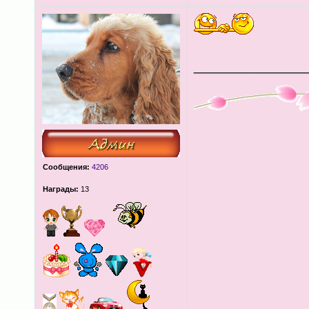
____________
Сообщения:
4206
Награды:
13