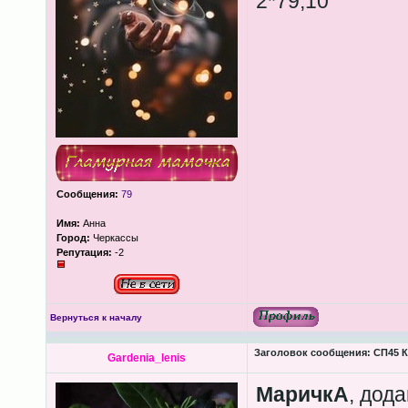
2*79,10
Сообщения:
79
Имя:
Анна
Город:
Черкассы
Репутация:
-2
Вернуться к началу
Заголовок сообщения:
СП45 К
Gardenia_lenis
МаричкА
, дод