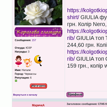
https://kolgotkio
shirt/
GIULIA фу
грн. Колір Nero
https://kolgotkio
rib/
GIULIA топ 
Сообщения:
157
244,60 грн. Колі
Откуда:
ЮЗР
https://kolgotkio
Награды:
3
rib/
GIULIA топ 
159 грн., колір 
Имя:
Натали
Город:
Черкассы
Репутация:
6
Вернуться к началу
Заголовок сообщения:
СП45 К
МаричкА