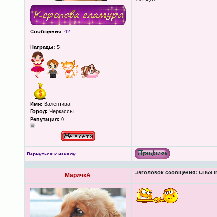
Сообщения:
42
Награды:
5
Имя:
Валентива
Город:
Черкассы
Репутация:
0
Вернуться к началу
Заголовок сообщения:
СП69 I
МаричкА
_________________