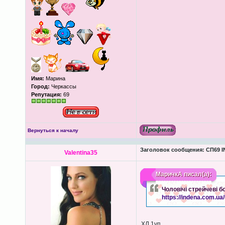
Имя:
Марина
Город:
Черкассы
Репутация:
69
Вернуться к началу
Заголовок сообщения:
СП69 I
Valentina35
МаричкА
писал(а):
Чоловічі стрейчеві 
https://indena.com.u
ХЛ 1уп