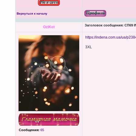
Вернуться к началу
Заголовок сообщения:
СП69 I
OziKet
https://indena.com.ua/ua/p238
3XL
Сообщения:
65