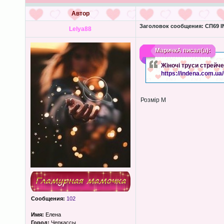
Автор
Заголовок сообщения:
СП69 I
Lelya88
МаричкА
писал(а):
Жіночі труси стрейч
https://indena.com.u
Розмір М
Сообщения:
102
Имя:
Елена
Город:
Черкассы