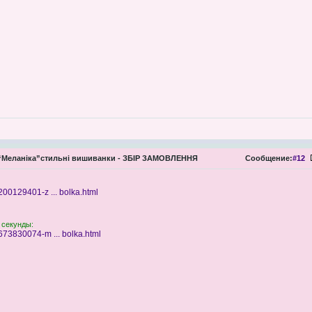
Меланіка”стильні вишиванки - ЗБІР ЗАМОВЛЕННЯ
Сообщение:
#12
200129401-z ... bolka.html
 секунды:
673830074-m ... bolka.html