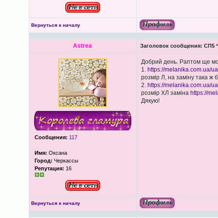
Вернуться к началу
Astrea
Заголовок сообщения:
СП5 “
Добрий день. Раптом ще мо
1.
https://melanika.com.ua/ua
розмір Л, на заміну така ж 
2.
https://melanika.com.ua/ua
розмір ХЛ заміна
https://me
Дякую!
Сообщения:
117
Имя:
Оксана
Город:
Черкассы
Репутация:
16
Вернуться к началу