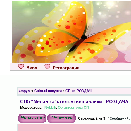
Вход
Регистрация
Форум
»
Спільні покупки
»
СП на РОЗДАЧІ
СП5 “Меланіка”стильні вишиванки - РОЗДАЧА
Модераторы:
Rybbik
,
Организаторы СП
Страница
2
из
3
[ Сообщений: 