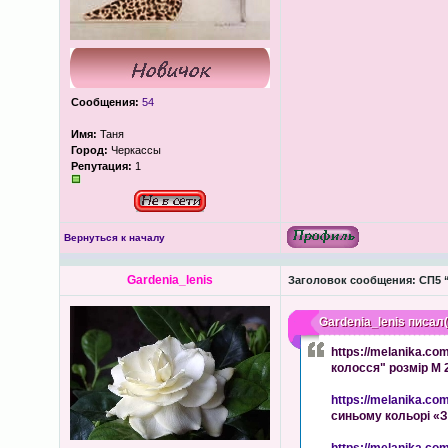
Сообщения:
54
Имя:
Таня
Город:
Черкассы
Репутация:
1
Вернуться к началу
Gardenia_lenis
Заголовок сообщения:
СП5 “
Gardenia_lenis
писал(
https://melanika.c
колосся" розмір М 
https://melanika.co
синьому кольорі «З