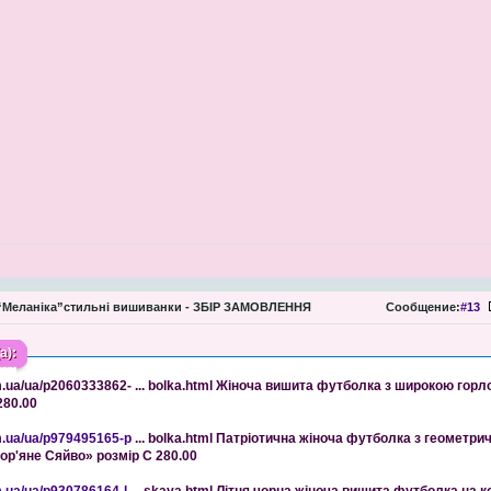
Меланіка”стильні вишиванки - ЗБІР ЗАМОВЛЕННЯ
Сообщение:
#13
а):
om.ua/ua/p2060333862- ... bolka.html Жіноча вишита футболка з широкою го
280.00
m.ua/ua/p979495165-p
... bolka.html Патріотична жіноча футболка з геометр
ор'яне Сяйво» розмір С 280.00