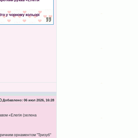
ороткий рукав «Елегія
іто у чорному кольорі
Добавлено:
06 июл 2026, 16:28
авом «Елегія (зелена
етричним орнаментом "Тризуб"