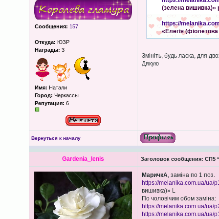
https://melanika.co
(зелена вишивка)» 
https://melanika.co
Сообщения:
157
«Елегія (фіолетова
Откуда:
ЮЗР
Награды:
3
Змініть, будь ласка, для дв
Дякую
Имя:
Натали
Город:
Черкассы
Репутация:
6
Вернуться к началу
Gardenia_lenis
Заголовок сообщения:
СП5 “
МаричкА
, заміна по 1 поз.
https://melanika.com.ua/ua/p
вишивка)» L
По чоловічим обом заміна:
https://melanika.com.ua/ua/p
https://melanika.com.ua/ua/p