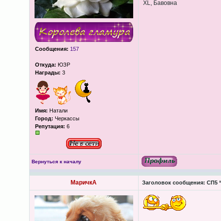
XL, Бавовна
Сообщения:
157
Откуда:
ЮЗР
Награды:
3
Имя:
Натали
Город:
Черкассы
Репутация:
6
Вернуться к началу
МаричкА
Заголовок сообщения:
СП5 “