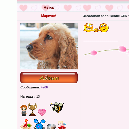
Автор
МаричкА
Заголовок сообщения:
СП5 “
_________________
Сообщения:
4206
Награды:
13