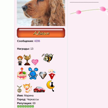
_________________
Сообщения:
4206
Награды:
13
Имя:
Марина
Город:
Черкассы
Репутация:
69