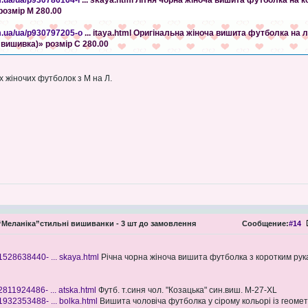
m.ua/ua/p930786164-l
... skaya.html Літня чорна жіноча вишита футболка на к
розмір М 280.00
m.ua/ua/p930797205-o
... itaya.html Оригінальна жіноча вишита футболка на л
 вишивка)» розмір С 280.00
ох жіночих футболок з М на Л.
Меланіка”стильні вишиванки - 3 шт до замовлення
Сообщение:
#14
1528638440- ... skaya.html
Річна чорна жіноча вишита футболка з коротким рук
2811924486- ... atska.html
Футб. т.синя чол. "Козацька" син.виш. M-27-XL
1932353488- ... bolka.html
Вишита чоловіча футболка у сірому кольорі із геом