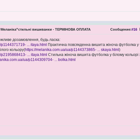
Меланіка”стильні вишиванки - ТЕРМІНОВА ОПЛАТА
Сообщение:
#16
жливе дозамовлення, будь ласка:
/p1144371719- ... itaya.html
Практична повсякденна вишита жіноча футболка у
білого кольору(
https://melanika.com.ua/ua/p1144373865- ... skaya.html
)
/p2195868413- ... itaya.html
Стильна жіноча вишита футболка у білому кольорі з
lanika.com.ua/ua/p1144309704- ... bolka.html