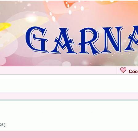
Сооб
25 ]