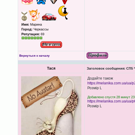
Имя:
Марина
Город:
Черкассы
Репутация:
69
Вернуться к началу
Тася
Заголовок сообщения:
СП5 “
Додайте також
https://melanika.com.ua/ua/p
Розмір L
Добавлено спустя 28 минут 23
https://melanika.com.ua/ua/p
Розмір L