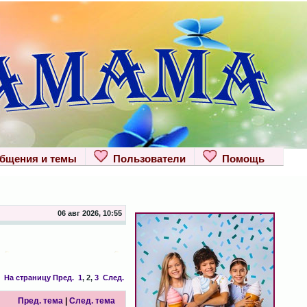
щения и темы
Пользователи
Помощь
06 авг 2026, 10:55
На страницу
Пред.
1
,
2
,
3
След.
Пред. тема
|
След. тема