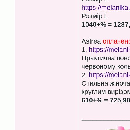
https://melanik
Розмір L
1040+% = 1237
Astrea
оплачен
1.
https://melan
Практична повс
червоному коль
2.
https://melan
Стильна жіноча
круглим вирізо
610+% = 725,9
____________