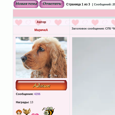
Страница
1
из
3
[ Сообщений: 25
Автор
Заголовок сообщения:
СП5 “М
МаричкА
Сообщения:
4206
Награды:
13