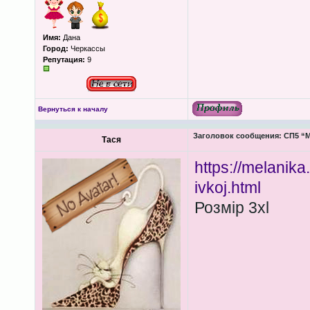
Имя:
Дана
Город:
Черкассы
Репутация:
9
Вернуться к началу
Заголовок сообщения:
СП5 “М
Тася
https://melanik
ivkoj.html
Розмір 3xl