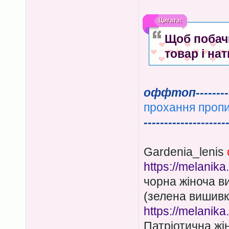
Цитата:
Щоб побачи
товар і нат
оффтоп-------------
прохання пропи
--------------------
Gardenia_lenis
https://melanik
чорна жіноча в
(зелена вишивк
https://melanik
Патріотична жі