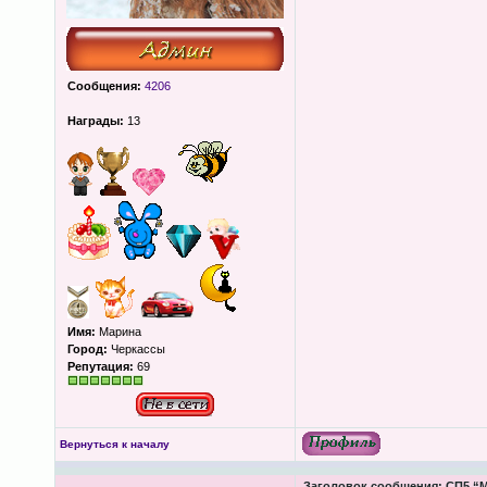
Сообщения:
4206
Награды:
13
Имя:
Марина
Город:
Черкассы
Репутация:
69
Вернуться к началу
Заголовок сообщения:
СП5 “М