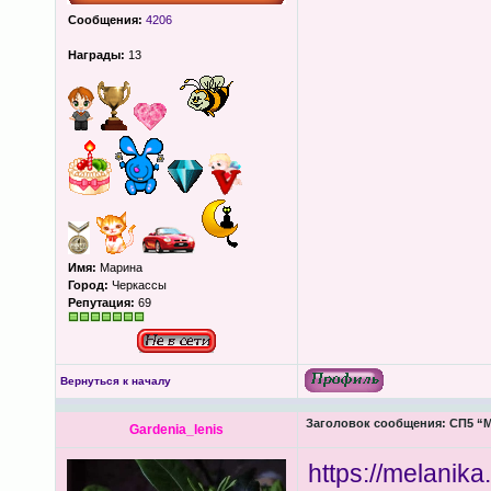
Сообщения:
4206
Награды:
13
Имя:
Марина
Город:
Черкассы
Репутация:
69
Вернуться к началу
Заголовок сообщения:
СП5 “М
Gardenia_lenis
https://melanik