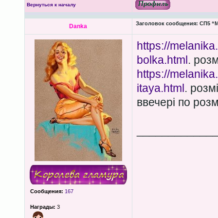
Вернуться к началу
Заголовок сообщения:
СП5 “М
Danka
https://melanik
bolka.html
. роз
https://melanik
itaya.html
. розм
ввечері по роз
____________
Сообщения:
167
Награды:
3