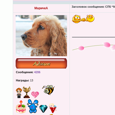
Заголовок сообщения:
СП5 “М
МаричкА
____________
Сообщения:
4206
Награды:
13