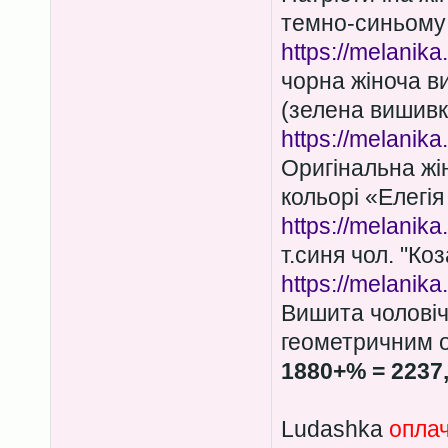
темно-синьому 
https://melanika
чорна жіноча в
(зелена вишивк
https://melanika
Оригінальна жі
кольорі «Елегі
https://melanika
т.синя чол. "Ко
https://melanik
Вишита чоловіч
геометричним о
1880+% = 2237
Ludashka
опла