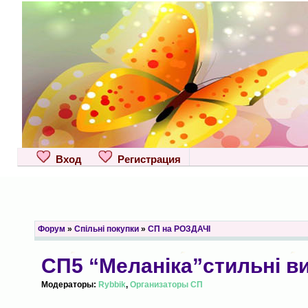
Вход
Регистрация
Форум
»
Спільні покупки
»
СП на РОЗДАЧІ
СП5 “Меланіка”стильні 
Модераторы:
Rybbik
,
Организаторы СП