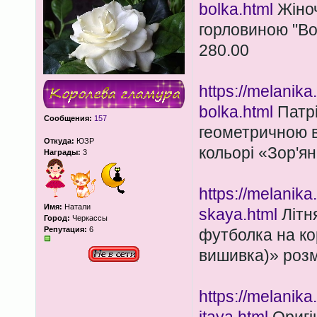
bolka.html
Жіноч
горловиною "Во
280.00
https://melanik
bolka.html
Патрі
Сообщения:
157
геометричною 
Откуда:
ЮЗР
кольорі «Зор'я
Награды:
3
https://melanika
Имя:
Натали
skaya.html
Літн
Город:
Черкассы
Репутация:
6
футболка на ко
вишивка)» розм
https://melanik