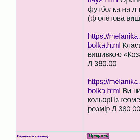
itaya.html
Оригі
футболка на літ
(фіолетова виш
https://melanik
bolka.html
Класи
вишивкою «Коза
Л 380.00
https://melanik
bolka.html
Вишит
кольорі із гео
розмір Л 380.0
Вернуться к началу