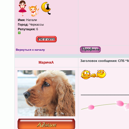
Имя:
Натали
Город:
Черкассы
Репутация:
6
Вернуться к началу
Заголовок сообщения:
СП5 “М
МаричкА
____________