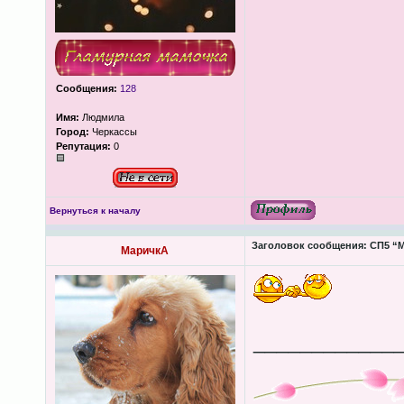
Сообщения:
128
Имя:
Людмила
Город:
Черкассы
Репутация:
0
Вернуться к началу
Заголовок сообщения:
СП5 “М
МаричкА
____________