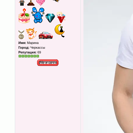
Имя:
Марина
Город:
Черкассы
Репутация:
69