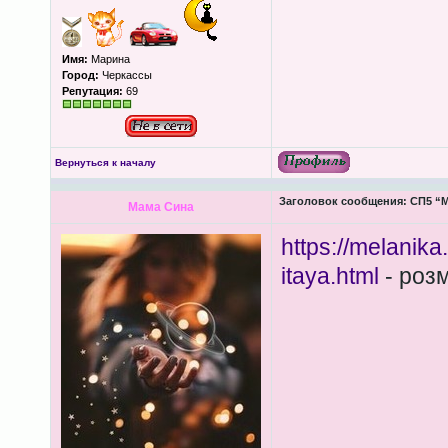
Имя:
Марина
Город:
Черкассы
Репутация:
69
Вернуться к началу
Заголовок сообщения:
СП5 “М
Мама Сина
https://melanik
itaya.html
- розм