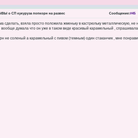
Ы о СП кукуруза попкорн на развес
Сообщение:
#45
а сделать, взяла просто положила жменьку в кастрюльку металлическую, не н
и вообще думала что он уже в таком виде красивый карамельный , спрашивала к
рн не соленый а карамельный с пивом (темным) один стаканчик , мне понрави