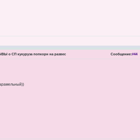
Ы о СП кукуруза попкорн на развес
Сообщение:
#44
карамельный))