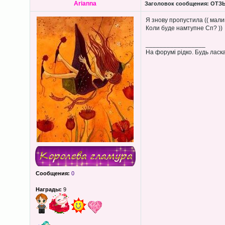
Arianna
Заголовок сообщения:
ОТЗЫВ
Я знову пропустила (( мали
Коли буде намтупне Сп? ))
_________________
На форумі рідко. Будь ласка
Сообщения:
0
Награды:
9