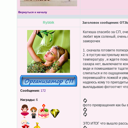
Вернуться к началу
Rybbik
Заголовок сообщения:
ОТЗЫВ
Катюша спасибо за СП, оче
любит муж соленый, очень п
заморочек
1. сначала готовите попкор
2. в пустую кастрюльку же
температуру , и ждете пок
сахара нет, выключаете ко
виде и помешиваете тщател
слипаться и по ощущениям 
перемешайте ложкой и увид
надеюсь кому то пригодитьс
выкладываю фотоотчет что 
Сообщения:
172
Награды:
6
фото превращения как бы в
ЭТО ИТОГ что вышло рассы