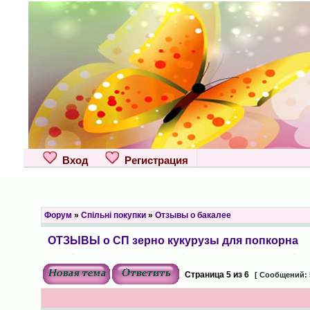
Вход
Регистрация
Форум
»
Спільні покупки
»
Отзывы о бакалее
ОТЗЫВЫ о СП зерно кукурузы для попкорна
Страница
5
из
6
[ Сообщений: 