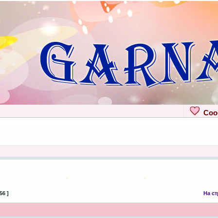
Сооб
56 ]
На с