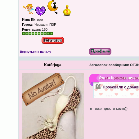
Имя:
Вікторія
Город:
Черкаси, ПЗР
Репутация:
150
Вернуться к началу
Kat£rjuga
Заголовок сообщения:
ОТЗЫВ
Ольга Крюкова
писал(
Пробовали с добавк
я тоже просто солю))