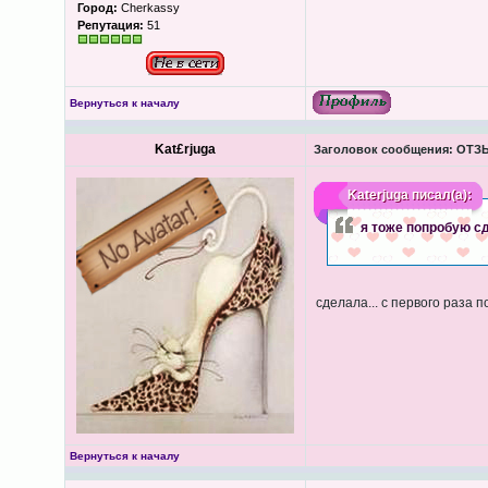
Город:
Cherkassy
Репутация:
51
Вернуться к началу
Kat£rjuga
Заголовок сообщения:
ОТЗЫВ
Katerjuga
писал(а):
я тоже попробую с
сделала... с первого раза п
Вернуться к началу