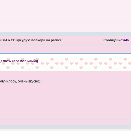
Ы о СП кукуруза попкорн на развес
Сообщение:
#46
делать карамельный))
олучилось, очень вкусно))