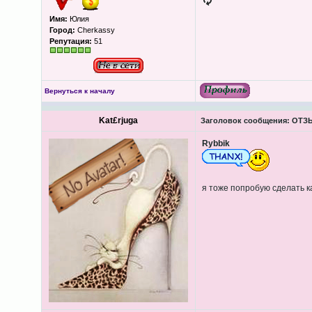
Имя:
Юлия
Город:
Cherkassy
Репутация:
51
Вернуться к началу
Kat£rjuga
Заголовок сообщения:
ОТЗЫВ
Rybbik
я тоже попробую сделать 