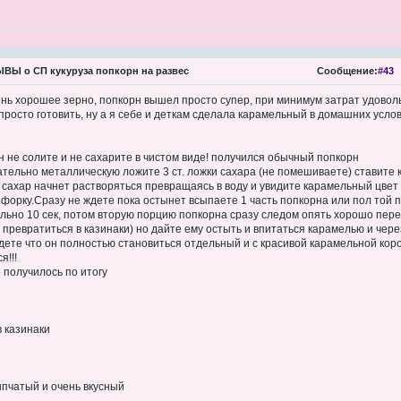
Ы о СП кукуруза попкорн на развес
Сообщение:
#43
нь хорошее зерно, попкорн вышел просто супер, при минимум затрат удовольс
росто готовить, ну а я себе и деткам сделала карамельный в домашних услов
н не солите и не сахарите в чистом виде! получился обычный попкорн
лательно металлическую ложите 3 ст. ложки сахара (не помешиваете) ставите
а сахар начнет растворяться превращаясь в воду и увидите карамельный цвет 
нфорку.Сразу не ждете пока остынет всыпаете 1 часть попкорна или пол той п
ьно 10 сек, потом вторую порцию попкорна сразу следом опять хорошо пере
превратиться в казинаки) но дайте ему остыть и впитаться карамелью и чере
ете что он полностью становиться отдельный и с красивой карамельной коро
я!!!
получилось по итогу
 казинаки
пчатый и очень вкусный