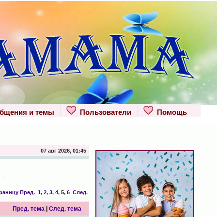
щения и темы
Пользователи
Помощь
07 авг 2026, 01:45
траницу
Пред.
1
,
2
,
3
,
4
,
5
,
6
След.
Пред. тема
|
След. тема