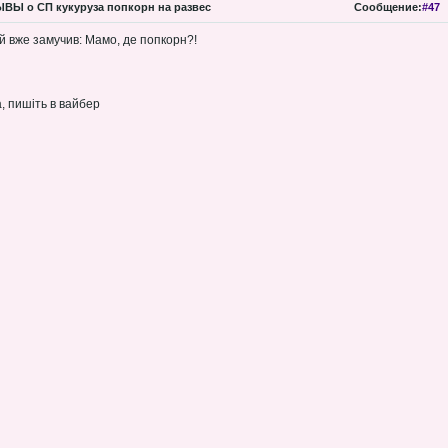
Ы о СП кукуруза попкорн на развес
Сообщение:
#47
й вже замучив: Мамо, де попкорн?!
, пишіть в вайбер