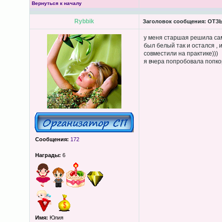
Вернуться к началу
Rybbik
Заголовок сообщения:
ОТЗЫВ
у меня старшая решила сам
был белый так и остался , 
совместили на практике)))
я вчера попробовала попко
Сообщения:
172
Награды:
6
Имя:
Юлия