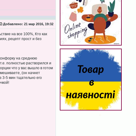
Добавлено:
21 мар 2016, 19:32
твие на все 100%, Кто как
иях, рецепт прост и без
 конфорку на среднюю
т.е. полностью растворился и
орции что у вас вышло в готом
мешиваете, (он начнет
з 3-5 мин тщательно его
чкой!