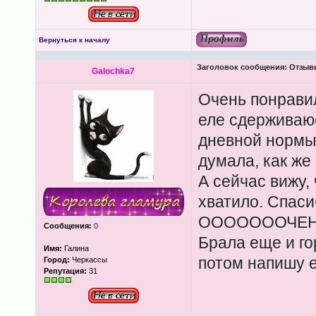
Вернуться к началу
Заголовок сообщения:
Отзывы
Galochka7
Очень понравила
еле сдерживаюс
дневной нормы!
думала, как же
А сейчас вижу,
хватило. Спаси
ОООООООЧЕНЬ 
Сообщения:
0
Брала еще и го
Имя:
Галина
потом напишу 
Город:
Черкассы
Репутация:
31