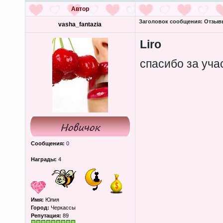
Автор
Заголовок сообщения:
Отзывы
vasha_fantazia
Liro
спасибо за уча
Сообщения:
0
Награды:
4
Имя:
Юлия
Город:
Черкассы
Репутация:
89