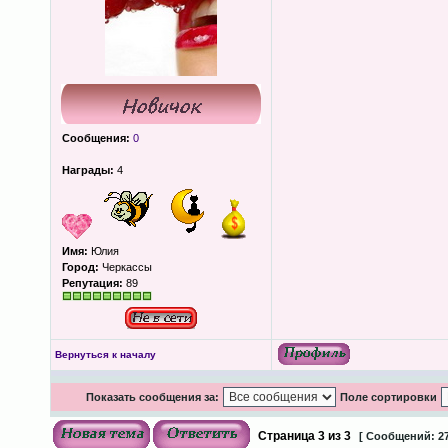
Сообщения:
0
Награды:
4
Имя:
Юлия
Город:
Черкассы
Репутация:
89
Вернуться к началу
Показать сообщения за:
Поле сортировки
Страница
3
из
3
[ Сообщений: 27