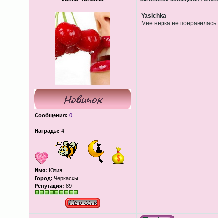
Yasichka
Мне нерка не понравилась.
Сообщения:
0
Награды:
4
Имя:
Юлия
Город:
Черкассы
Репутация:
89