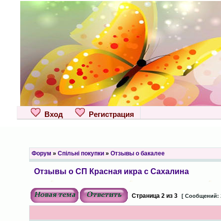
Вход
Регистрация
Форум
»
Спільні покупки
»
Отзывы о бакалее
Отзывы о СП Красная икра с Сахалина
Страница
2
из
3
[ Сообщений: 