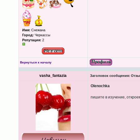
Имя:
Снежана
Город:
Черкассы
Репутация:
2
Вернуться к началу
vasha_fantazia
Заголовок сообщения:
Отзыв
Olenochka
пишите в изучение, откро