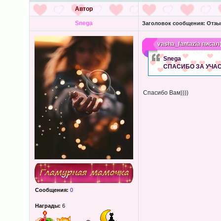
Автор
Snega
Заголовок сообщения:
Отзыв
vasha_fantazia
писал(
Snega
СПАСИБО ЗА УЧАС
Спасибо Вам))))
Сообщения:
0
Награды:
6