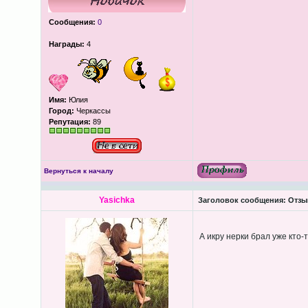
Сообщения:
0
Награды:
4
Имя:
Юлия
Город:
Черкассы
Репутация:
89
Вернуться к началу
Yasichka
Заголовок сообщения:
Отзыв
А икру нерки брал уже кто