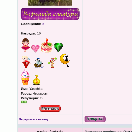
Сообщения:
0
Награды:
10
Имя:
Yasichka
Город:
Черкассы
Репутация:
19
Вернуться к началу
vasha_fantazia
Заголовок сообщения:
Отзыв