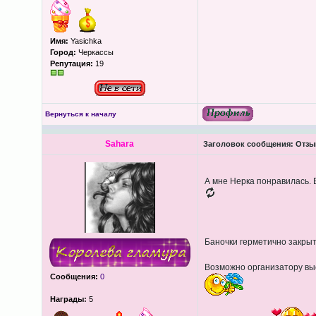
Имя:
Yasichka
Город:
Черкассы
Репутация:
19
Вернуться к началу
Sahara
Заголовок сообщения:
Отзыв
А мне Нерка понравилась. 
Баночки герметично закрыт
Возможно организатору выс
Сообщения:
0
Награды:
5