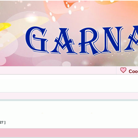
Сооб
27 ]