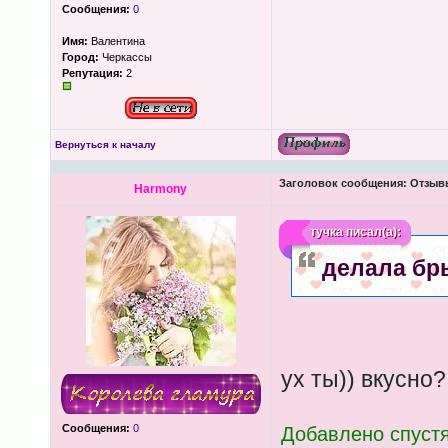
Сообщения:
0
Имя:
Валентина
Город:
Черкассы
Репутация:
2
Вернуться к началу
Заголовок сообщения:
Отзывы
Harmony
тучка
писал(а):
делала бр
ух ты)) вкусно?
Сообщения:
0
Добавлено спустя