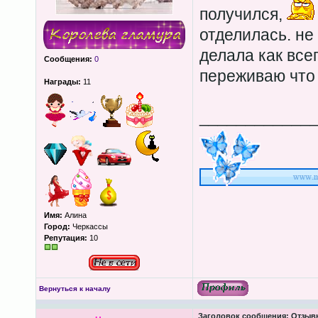
получился,
отделилась. не
делала как все
Сообщения:
0
переживаю что 
Награды:
11
____________
Имя:
Алина
Город:
Черкассы
Репутация:
10
Вернуться к началу
Заголовок сообщения:
Отзывы