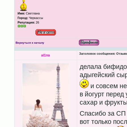
Имя:
Светлана
Город:
Черкассы
Репутация:
26
Вернуться к началу
Заголовок сообщения:
Отзывы
al1na
делала бифидой
адыгейский сыр
и совсем не
в йогурт перед
сахар и фрукты
Спасибо за С
вот только пос