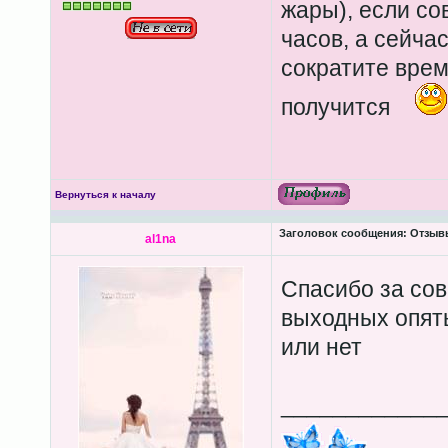
жары), если со
часов, а сейча
сократите врем
получится
Вернуться к началу
Заголовок сообщения:
Отзывы
al1na
Спасибо за сов
выходных опять
или нет
____________