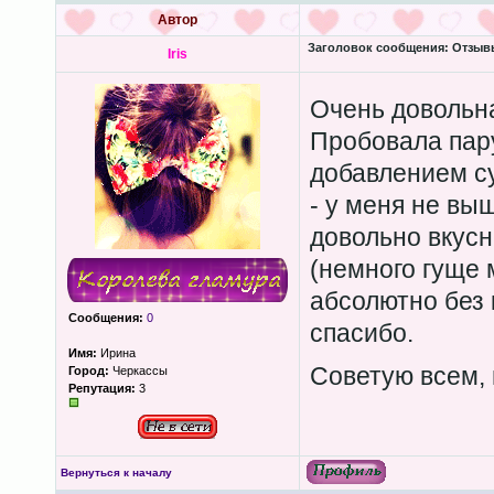
Автор
Заголовок сообщения:
Отзывы
Iris
Очень довольн
Пробовала пару
добавлением су
- у меня не выш
довольно вкус
(немного гуще 
абсолютно без 
Сообщения:
0
спасибо.
Имя:
Ирина
Советую всем,
Город:
Черкассы
Репутация:
3
Вернуться к началу