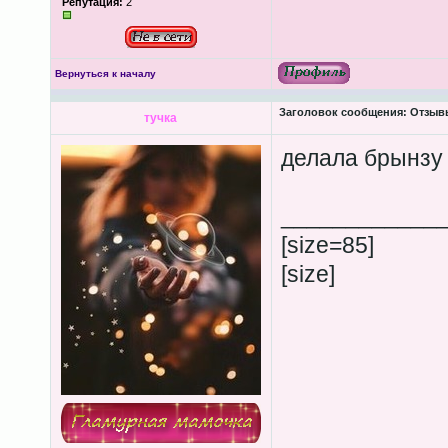
Репутация:
2
Вернуться к началу
Заголовок сообщения:
Отзывы
тучка
делала брынзу 
____________
[size=85]
[size]