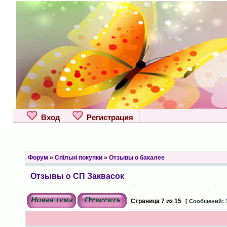
Вход
Регистрация
Форум
»
Спільні покупки
»
Отзывы о бакалее
Отзывы о СП Заквасок
Страница
7
из
15
[ Сообщений: 