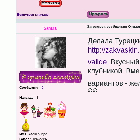
Вернуться к началу
Заголовок сообщения:
Отзывы
Sahara
Делала Турецки
http://zakvaskin.
valide
. Вкусны
клубникой. Вмер
вариантов - ж
Сообщения:
0
Награды:
5
Имя:
Александра
Город:
Черкассы