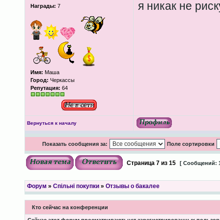
я никак не риск
Награды:
7
Имя:
Маша
Город:
Черкассы
Репутация:
64
Вернуться к началу
Показать сообщения за:
Поле сортировки
Страница
7
из
15
[ Сообщений: 
Форум
»
Спільні покупки
»
Отзывы о бакалее
Кто сейчас на конференции