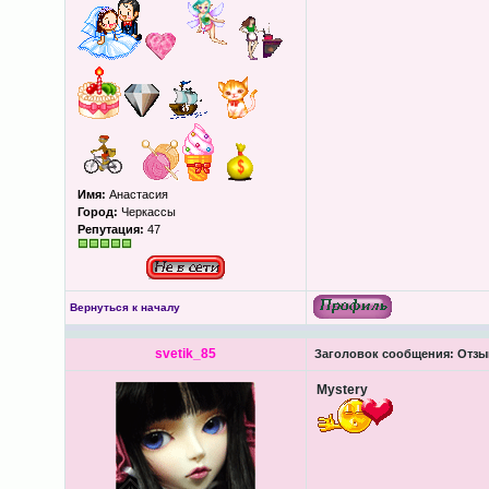
Имя:
Анастасия
Город:
Черкассы
Репутация:
47
Вернуться к началу
svetik_85
Заголовок сообщения:
Отзы
Mystery