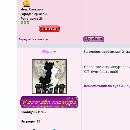
Имя:
Светлана
Город:
Черкассы
Репутация:
26
Вернуться к началу
Mystery
Заголовок сообщения:
Отзы
Брала закваски Йогурт Гре
СП, буду брать ещё)
_________________
Консультации по турам и пу
Сообщения:
972
Награды:
12