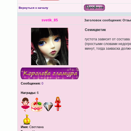
Вернуться к началу
svetik_85
Заголовок сообщения:
Отзы
Семицветик
густота зависит от состав
(простыми словами недогре
минут, тогда закваска долж
Сообщения:
0
Награды:
6
Имя:
Светлана