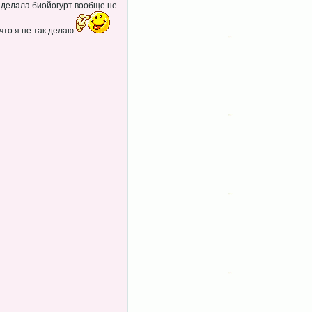
й делала биойогурт вообще не
 что я не так делаю