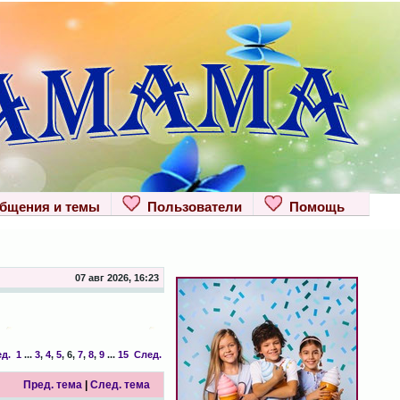
щения и темы
Пользователи
Помощь
07 авг 2026, 16:23
д.
1
...
3
,
4
,
5
,
6
,
7
,
8
,
9
...
15
След.
Пред. тема
|
След. тема