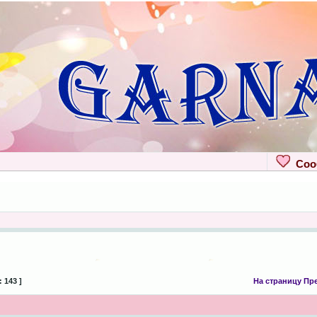
Сооб
 143 ]
На страницу
Пре