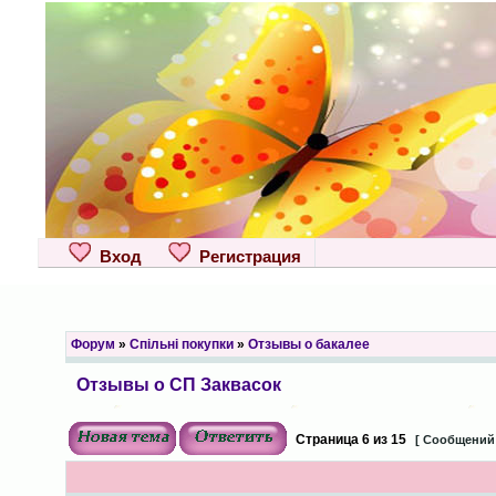
Вход
Регистрация
Форум
»
Спільні покупки
»
Отзывы о бакалее
Отзывы о СП Заквасок
Страница
6
из
15
[ Сообщений: