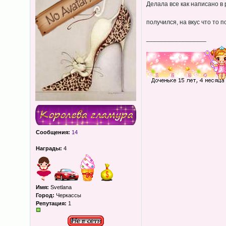
Делала все как написано в
получился, на вкус что то 
_________________
Сообщения:
14
Награды:
4
Имя:
Svetlana
Город:
Черкассы
Репутация:
1