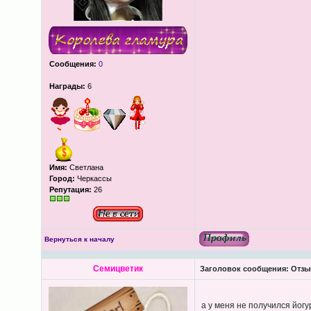
Сообщения:
0
Награды:
6
Имя:
Светлана
Город:
Черкассы
Репутация:
26
Вернуться к началу
Семицветик
Заголовок сообщения:
Отзы
а у меня не получился йог