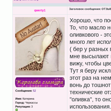
Заголовок сообщения:
ОТЗЫВЫ
qwerty1
Хорошо, что по
То, что масло н
оливкового - э
много лет испо
( бер у разных
мне высылают 
вижу, чтобы цве
Тут я беру иск
этот раз на не
вонь до тошнот
технические от
Сообщения:
52
"оливка", то он
Имя:
Катерина
Город:
Черкассы
использования.
Репутация:
3