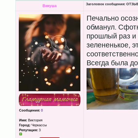
Заголовок сообщения:
ОТЗЫВЫ
Викуша
Печально осозн
обманул. Сфотк
прошлый раз и в
зелененькое, эт
соответственно
Всегда была до
Сообщения:
0
Имя:
Виктория
Город:
Черкассы
Репутация:
3