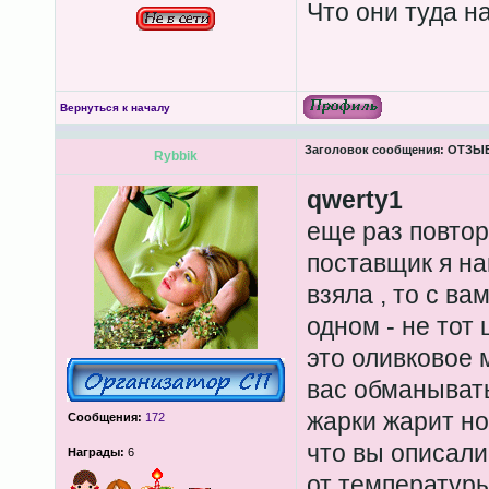
Что они туда на
Вернуться к началу
Заголовок сообщения:
ОТЗЫВЫ
Rybbik
qwerty1
еще раз повтор
поставщик я на
взяла , то с ва
одном - не тот ц
это оливковое 
вас обманыват
жарки жарит но
Сообщения:
172
что вы описали
Награды:
6
от температуры