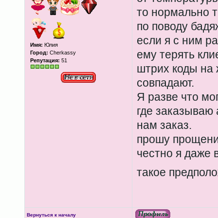
то нормально та
по поводу бадя
если я с ним р
Имя:
Юлия
ему терять кли
Город:
Cherkassy
Репутация:
51
штрих коды на 
совпадают.
Я разве что мо
где заказываю 
нам заказ.
прошу прощения
честно я даже 
такое предпол
Вернуться к началу