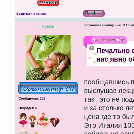
Вернуться к началу
Заголовок сообщения:
ОТЗЫВЫ
Rybbik
Викуша
писал(а):
Печально 
нас явно о
пообщавшись п
выслушав лекц
так , это не п
Сообщения:
172
и за столько ле
Награды:
6
цена где то был
Это Италия 100