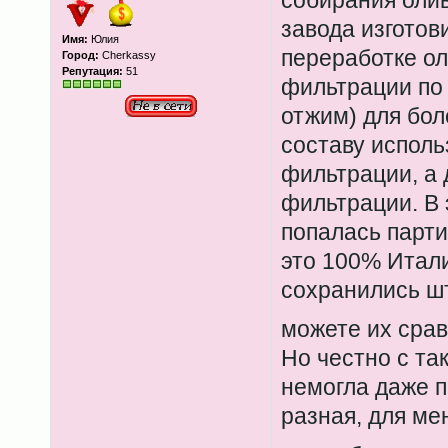
собирания олив
завода изготов
Имя:
Юлия
переработке ол
Город:
Cherkassy
Репутация:
51
фильтрации по 
отжим) для бол
составу исполь
фильтрации, а 
фильтрации. В 
попалась парти
это 100% Итали
сохранились ш
можете их сра
Но честно с та
немогла даже п
разная, для ме