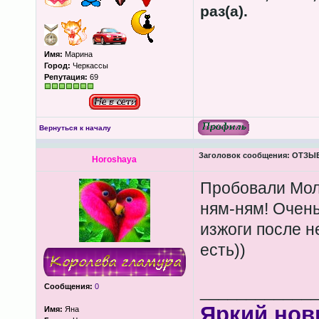
раз(а).
Имя:
Марина
Город:
Черкассы
Репутация:
69
Вернуться к началу
Заголовок сообщения:
ОТЗЫВЫ
Horoshaya
Пробовали Мол
ням-ням! Очень
изжоги после н
есть))
Сообщения:
0
____________
Яркий нов
Имя:
Яна