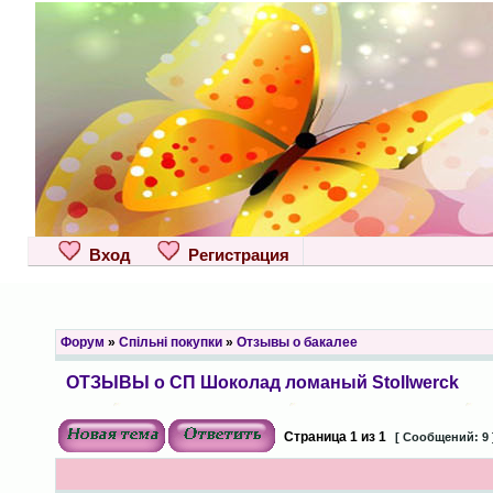
Вход
Регистрация
Форум
»
Спільні покупки
»
Отзывы о бакалее
ОТЗЫВЫ о СП Шоколад ломаный Stollwerck
Страница
1
из
1
[ Сообщений: 9 