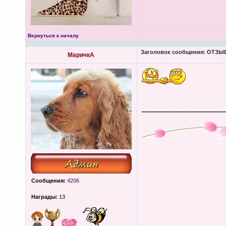
Вернуться к началу
Заголовок сообщения:
ОТЗЫВЫ
МаричкА
____________
Сообщения:
4206
Награды:
13