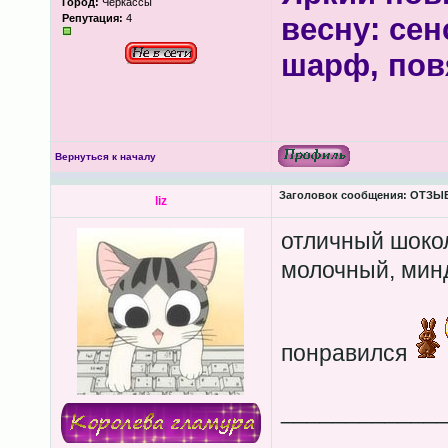
Город:
Черкассы
Репутация:
4
весну: сен
шарф, пов
Вернуться к началу
Заголовок сообщения:
ОТЗЫВЫ
liz
отличный шоко
молочный, мин
понравился
____________