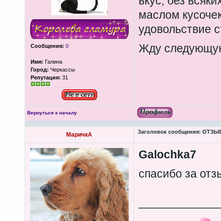
вкус, без всяки
маслом кусочек
удовольствие с
Жду следующу
Сообщения:
0
Имя:
Галина
Город:
Черкассы
Репутация:
31
Вернуться к началу
Заголовок сообщения:
ОТЗЫВЫ
МаричкА
Galochka7
спасибо за от
____________