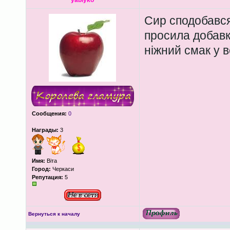
yablyko
Сир сподобався 
просила добавк
ніжний смак у в
Сообщения:
0
Награды:
3
Имя:
Віта
Город:
Черкаси
Репутация:
5
Вернуться к началу