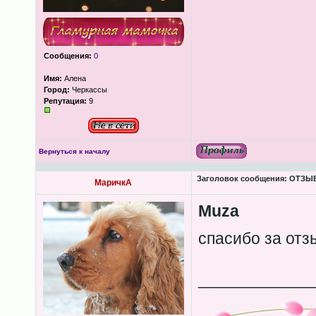
Сообщения:
0
Имя:
Алена
Город:
Черкассы
Репутация:
9
Вернуться к началу
Заголовок сообщения:
ОТЗЫВЫ
МаричкА
Muza
спасибо за от
____________