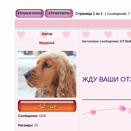
Страница
1
из
1
[ Сообщений: 7 
Автор
Заголовок сообщения:
ОТЗЫВЫ
МаричкА
ЖДУ ВАШИ ОТЗ
____________
Сообщения:
4206
Награды:
13