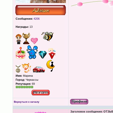
Сообщения:
4206
Награды:
13
Имя:
Марина
Город:
Черкассы
Репутация:
69
Вернуться к началу
Заголовок сообщения:
ОТЗЫВЫ