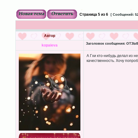
Страница
5
из
6
[ Сообщений: 52
Автор
Заголовок сообщения:
ОТЗЫВЫ
kopaieva
А Гхи кто-нибудь делал из н
качественность. Хочу попробо