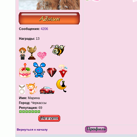
Сообщения:
4206
Награды:
13
Имя:
Марина
Город:
Черкассы
Репутация:
69
Вернуться к началу