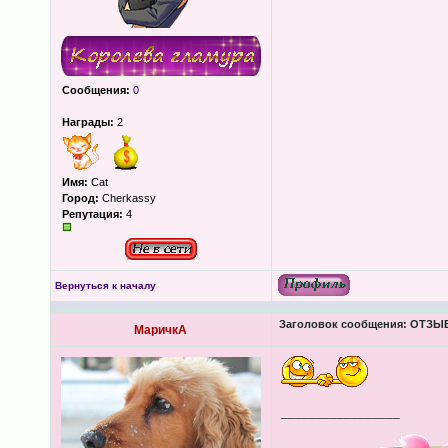
Сообщения:
0
Награды:
2
Имя:
Cat
Город:
Cherkassy
Репутация:
4
Вернуться к началу
Заголовок сообщения:
ОТЗЫВЫ
МаричкА
_________________