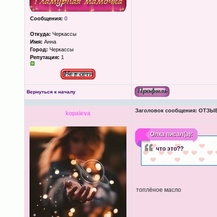
Сообщения:
0
Откуда:
Черкассы
Имя:
Анна
Город:
Черкассы
Репутация:
1
Вернуться к началу
Заголовок сообщения:
ОТЗЫВЫ
kopaieva
Олка
писал(а):
что это??
топлёное масло