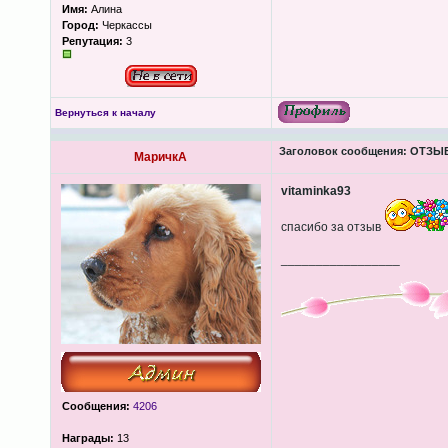
Имя:
Алина
Город:
Черкассы
Репутация:
3
Вернуться к началу
Заголовок сообщения:
ОТЗЫВЫ
МаричкА
vitaminka93
спасибо за отзыв
_________________
Сообщения:
4206
Награды:
13