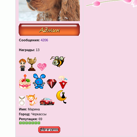
Сообщения:
4206
Награды:
13
Имя:
Марина
Город:
Черкассы
Репутация:
69