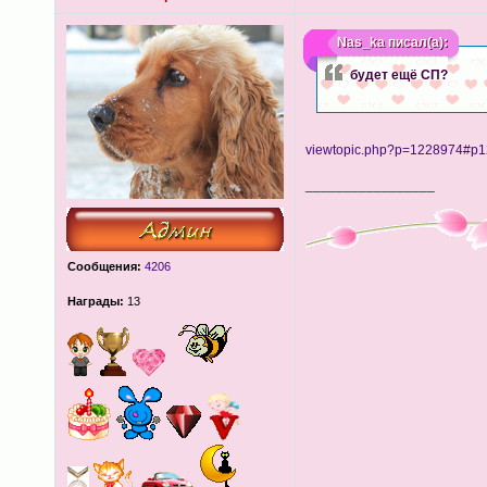
Nas_ka
писал(а):
будет ещё СП?
viewtopic.php?p=1228974#p
_________________
Сообщения:
4206
Награды:
13