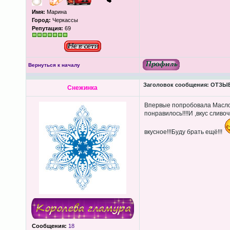
Имя:
Марина
Город:
Черкассы
Репутация:
69
Вернуться к началу
Заголовок сообщения:
ОТЗЫВЫ
Снежинка
Впервые попробовала Масл
понравилось!!!!И ,вкус слив
вкусное!!!Буду брать ещё!!!
Сообщения:
18