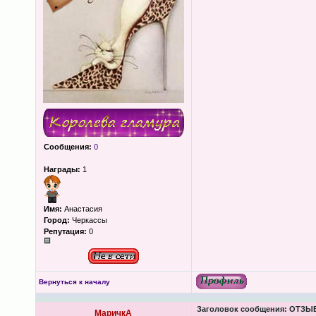
Сообщения:
0
Награды:
1
Имя:
Анастасия
Город:
Черкассы
Репутация:
0
Вернуться к началу
Заголовок сообщения:
ОТЗЫВЫ
МаричкА