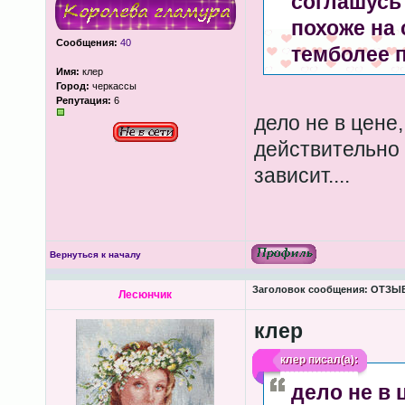
соглашусь
похоже на 
Сообщения:
40
темболее п
Имя:
клер
Город:
черкассы
Репутация:
6
дело не в цене
действительно 
зависит....
Вернуться к началу
Заголовок сообщения:
ОТЗЫВЫ
Лесюнчик
клер
клер
писал(а):
дело не в 