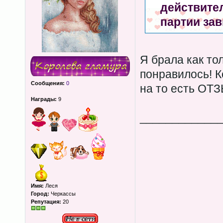
действител
партии зави
Я брала как то
понравилось! К
Сообщения:
0
на то есть ОТ
Награды:
9
____________
Имя:
Леся
Город:
Черкассы
Репутация:
20