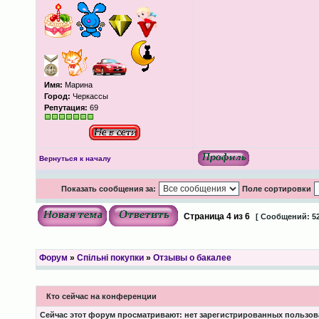
Имя:
Марина
Город:
Черкассы
Репутация:
69
Вернуться к началу
Показать сообщения за:
Поле сортировки
Страница
4
из
6
[ Сообщений: 52
Форум
»
Спільні покупки
»
Отзывы о бакалее
Кто сейчас на конференции
Сейчас этот форум просматривают: нет зарегистрированных пользова