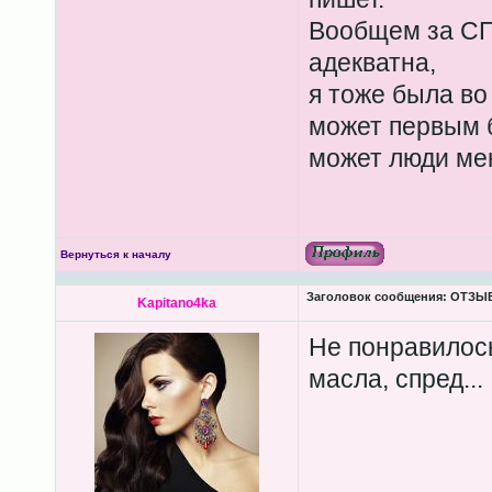
Вообщем за СП 
адекватна,
я тоже была во
может первым б
может люди мен
Вернуться к началу
Заголовок сообщения:
ОТЗЫВЫ
Kapitano4ka
Не понравилось
масла, спред...