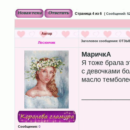
Страница
4
из
6
[ Сообщений: 52
Автор
Заголовок сообщения:
ОТЗЫВЫ
Лесюнчик
МаричкА
Я тоже брала э
с девочками бо
масло темболее
____________
Сообщения:
0