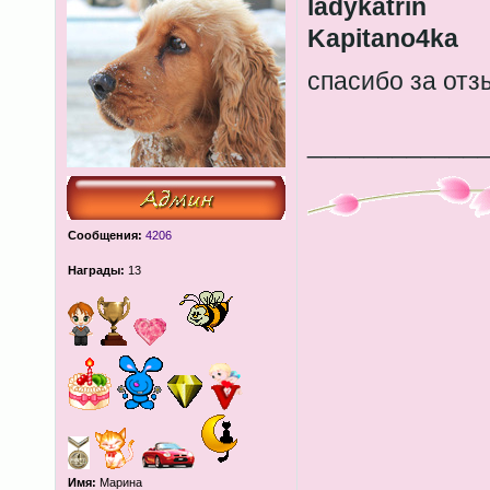
ladykatrin
Kapitano4ka
спасибо за от
____________
Сообщения:
4206
Награды:
13
Имя:
Марина