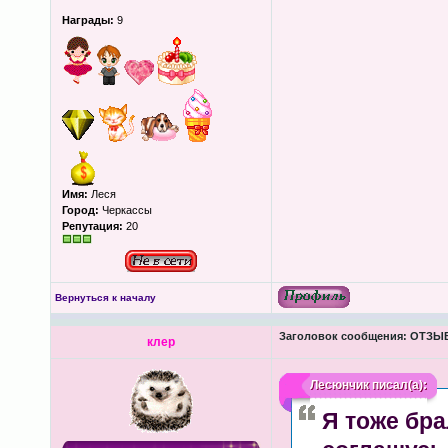
Награды:
9
Имя:
Леся
Город:
Черкассы
Репутация:
20
Вернуться к началу
Заголовок сообщения:
ОТЗЫВЫ
клер
Лесюнчик
писал(а):
Я тоже бра