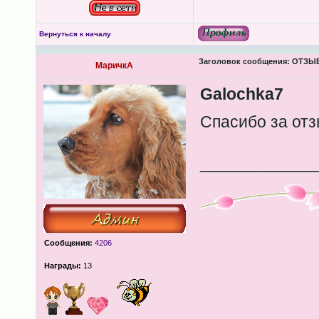
Вернуться к началу
Заголовок сообщения:
ОТЗЫВЫ
МаричкА
Galochka7
Спасибо за от
____________
Сообщения:
4206
Награды:
13