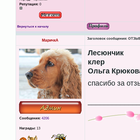
Репутация:
0
Вернуться к началу
Заголовок сообщения:
ОТЗЫВЫ
МаричкА
Лесюнчик
клер
Ольга Крюков
спасибо за от
____________
Сообщения:
4206
Награды:
13