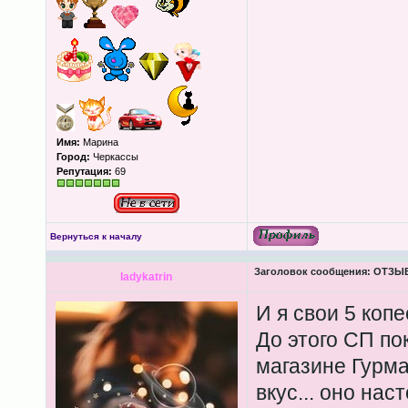
Имя:
Марина
Город:
Черкассы
Репутация:
69
Вернуться к началу
Заголовок сообщения:
ОТЗЫВЫ
ladykatrin
И я свои 5 копе
До этого СП по
магазине Гурман
вкус... оно нас