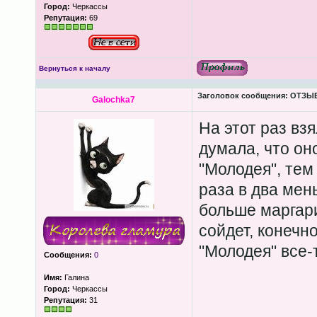
Город:
Черкассы
Репутация:
69
Вернуться к началу
Заголовок сообщения:
ОТЗЫВЫ
Galochka7
На этот раз вз
думала, что он
"Молодея", тем
раза в два мен
больше маргари
сойдет, конечно
"Молодея" все-
Сообщения:
0
Имя:
Галина
Город:
Черкассы
Репутация:
31