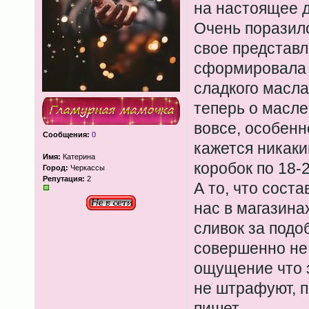
на настоящее 
Очень поразило
свое представл
сформировала н
сладкого масла
теперь о масле
вовсе, особенн
Сообщения:
0
кажется никаки
Имя:
Катерина
коробок по 18-2
Город:
Черкассы
Репутация:
2
А то, что соста
нас в магазина
сливок за подоб
совершенно не 
ощущение что 
не штрафуют, п
пишет.