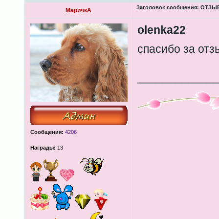
Заголовок сообщения:
ОТЗЫВЫ
МаричкА
olenka22
спасибо за от
____________
Сообщения:
4206
Награды:
13