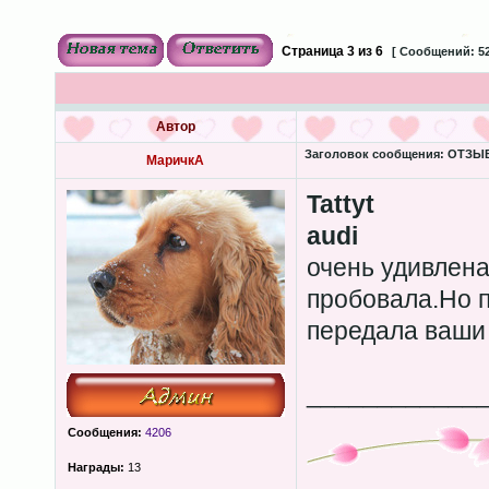
Страница
3
из
6
[ Сообщений: 52
Автор
Заголовок сообщения:
ОТЗЫВЫ
МаричкА
Tattyt
audi
очень удивлена
пробовала.Но 
передала ваши
____________
Сообщения:
4206
Награды:
13