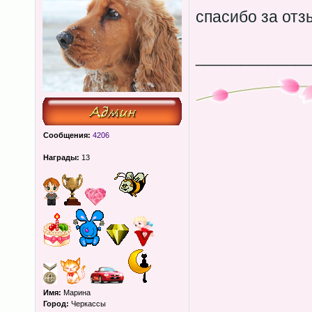
спасибо за от
____________
Сообщения:
4206
Награды:
13
Имя:
Марина
Город:
Черкассы