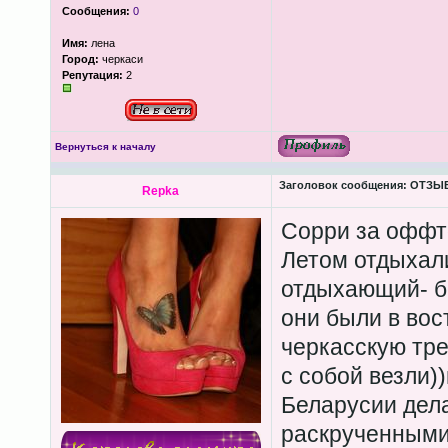
Сообщения:
0
Имя:
лена
Город:
черкаси
Репутация:
2
Вернуться к началу
Заголовок сообщения:
ОТЗЫВЫ
Repka
Сорри за оффт
Летом отдыхали
отдыхающий- бе
они были в вос
черкасскую тре
с собой везли)
Беларусии дела
раскрученным