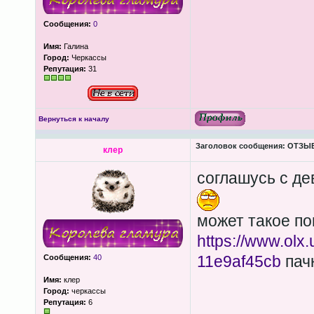
Сообщения:
0
Имя:
Галина
Город:
Черкассы
Репутация:
31
Вернуться к началу
Заголовок сообщения:
ОТЗЫВЫ
клер
соглашусь с де
может такое по
https://www.olx
11e9af45cb
пачк
Сообщения:
40
Имя:
клер
Город:
черкассы
Репутация:
6