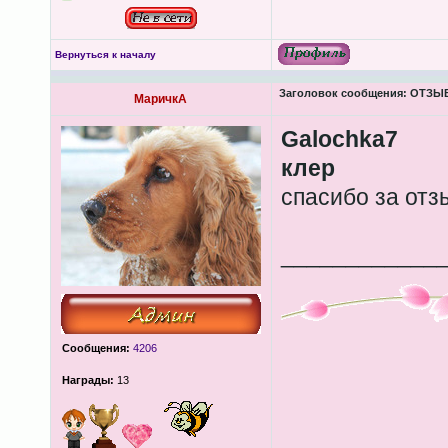
Вернуться к началу
Заголовок сообщения:
ОТЗЫВЫ
МаричкА
Galochka7
клер
спасибо за отз
____________
Сообщения:
4206
Награды:
13