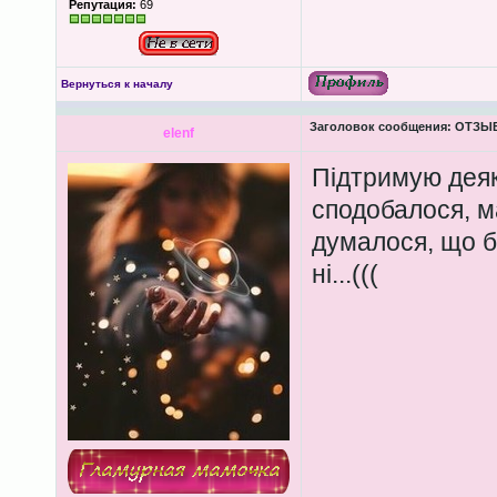
Репутация:
69
Вернуться к началу
Заголовок сообщения:
ОТЗЫВЫ
elenf
Підтримую деяки
сподобалося, ма
думалося, що бі
ні...(((