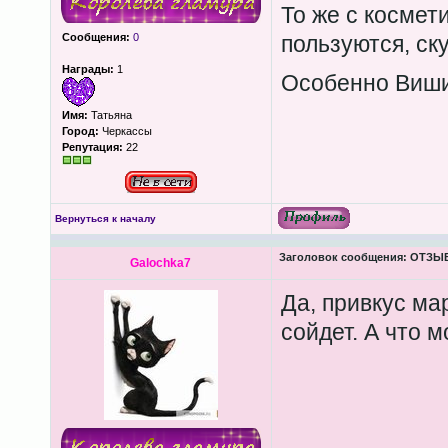
То же с космет
Сообщения:
0
пользуются, ск
Награды:
1
Особенно Виш
Имя:
Татьяна
Город:
Черкассы
Репутация:
22
Вернуться к началу
Заголовок сообщения:
ОТЗЫВЫ
Galochka7
Да, привкус ма
сойдет. А что м