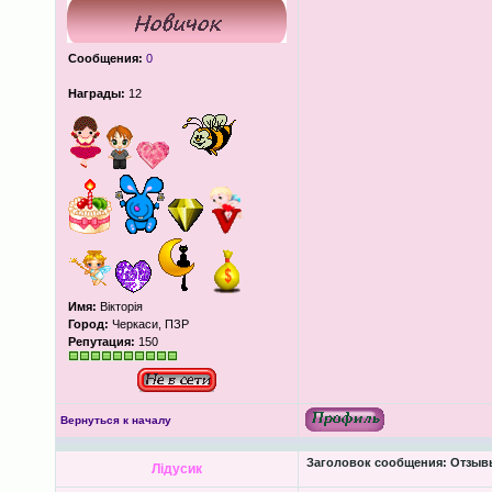
Сообщения:
0
Награды:
12
Имя:
Вікторія
Город:
Черкаси, ПЗР
Репутация:
150
Вернуться к началу
Заголовок сообщения:
Отзывы
Лідусик