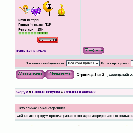
Имя:
Вікторія
Город:
Черкаси, ПЗР
Репутация:
150
Вернуться к началу
Показать сообщения за:
Поле сортировки
Страница
1
из
3
[ Сообщений: 26
Форум
»
Спільні покупки
»
Отзывы о бакалее
Кто сейчас на конференции
Сейчас этот форум просматривают: нет зарегистрированных пользова