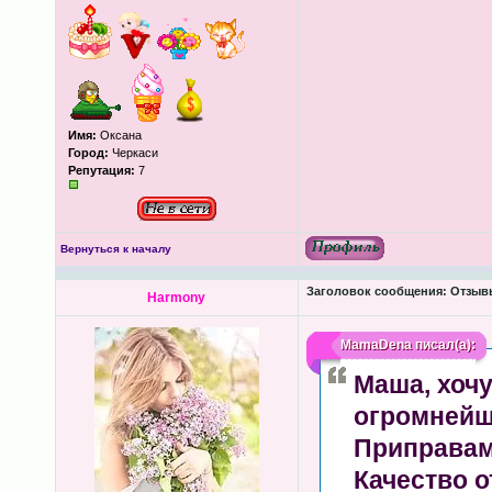
Имя:
Оксана
Город:
Черкаси
Репутация:
7
Вернуться к началу
Заголовок сообщения:
Отзывы
Harmony
MamaDena
писал(а):
Маша, хочу
огромнейш
Приправам
Качество 