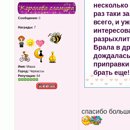
несколько 
раз таки з
Сообщения:
0
всего, и у
Награды:
7
интересов
разрыхлите
Брала в д
дождалась 
приправки
Имя:
Маша
брать еще!
Город:
Черкассы
Репутация:
64
спасибо большо