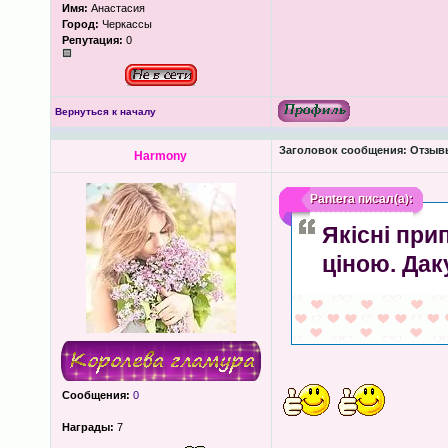
Имя:
Анастасия
Город:
Черкассы
Репутация:
0
Вернуться к началу
Заголовок сообщения:
Отзывы
Harmony
Pantera
писал(а):
Якісні при
ціною. Да
Сообщения:
0
Награды:
7