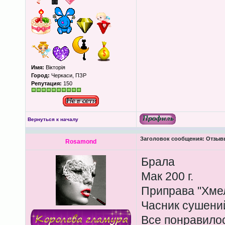
Имя:
Вікторія
Город:
Черкаси, ПЗР
Репутация:
150
Вернуться к началу
Заголовок сообщения:
Отзывы
Rosamond
Брала
Мак 200 г.
Приправа "Хмел
Часник сушений
Все понравилос