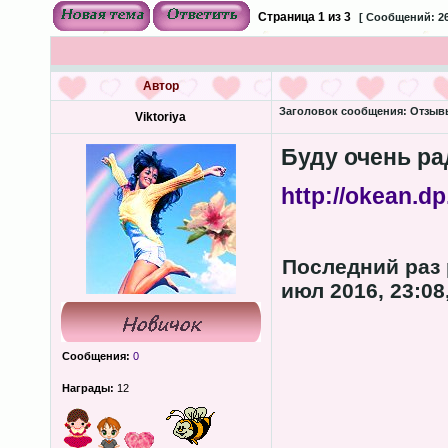
Страница
1
из
3
[ Сообщений: 26
Автор
Заголовок сообщения:
Отзывы
Viktoriya
Буду очень р
http://okean.dp
Последний раз
июл 2016, 23:08
Сообщения:
0
Награды:
12