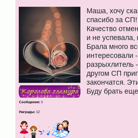
Маша, хочу ск
спасибо за СП!
Качество отмен
и не успевала, 
Брала много вс
интересовали -
разрыхлитель -
другом СП прип
закончатся. Эт
Буду брать еще
Сообщения:
0
Награды:
12