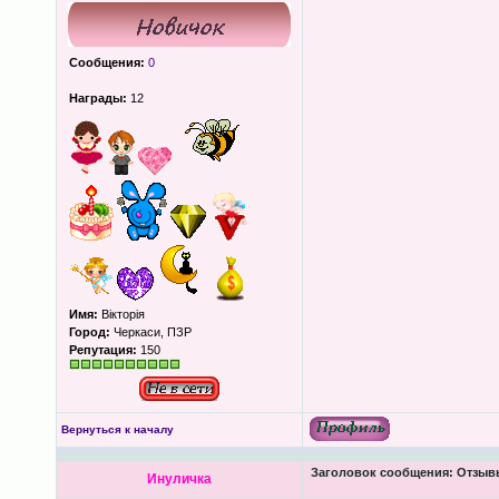
Сообщения:
0
Награды:
12
Имя:
Вікторія
Город:
Черкаси, ПЗР
Репутация:
150
Вернуться к началу
Заголовок сообщения:
Отзывы
Инуличка