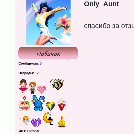
Only_Aunt
спасибо за от
Сообщения:
0
Награды:
12
Имя:
Вікторія