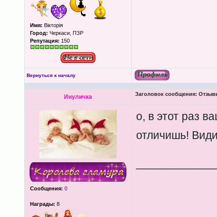
Имя:
Вікторія
Город:
Черкаси, ПЗР
Репутация:
150
Вернуться к началу
Заголовок сообщения:
Отзывы
Инуличка
о, в этот раз в
отличишь! Види
____________
Сообщения:
0
Награды:
8