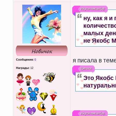
vikycя
писал(а):
ну, как я и
количество
малых дене
не Якобс М
я писала в теме
Сообщения:
0
Награды:
12
Цитата:
Это Якобс
натуральн
vikycя
писал(а):