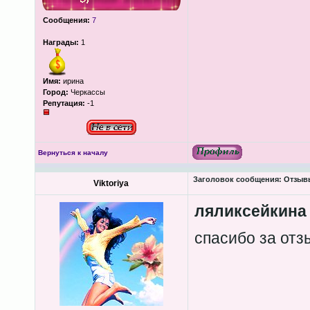
Сообщения:
7
Награды:
1
Имя:
ирина
Город:
Черкассы
Репутация:
-1
Вернуться к началу
Заголовок сообщения:
Отзывы
Viktoriya
ляликсейкина
спасибо за от