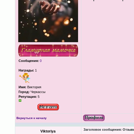
Сообщения:
0
Награды:
1
Имя:
Виктория
Город:
Черкассы
Репутация:
5
Вернуться к началу
Заголовок сообщения:
Отзывы
Viktoriya