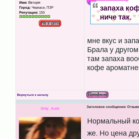
Имя:
Вікторія
запаха коф
Город:
Черкаси, ПЗР
Репутация:
150
ниче так.
мне вкус и зап
Брала у другом
там запаха воо
кофе ароматне
Вернуться к началу
Заголовок сообщения:
Отзывы
Only_Aunt
Нормальный коф
же. Но цена друг