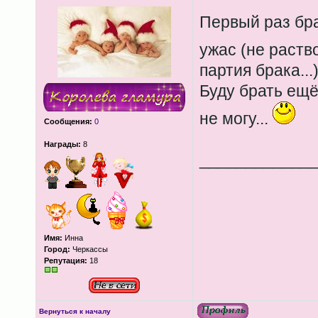
Первый раз бр
ужас (не раст
партия брака...
Буду брать ещё,
не могу...
Сообщения:
0
Награды:
8
____________
Имя:
Инна
Город:
Черкассы
Репутация:
18
Вернуться к началу