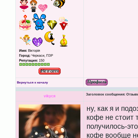
Имя:
Вікторія
Город:
Черкаси, ПЗР
Репутация:
150
Вернуться к началу
Заголовок сообщения:
Отзывы
vikycя
ну, как я и под
кофе не стоит т
получилось-это
кофе вообще нет