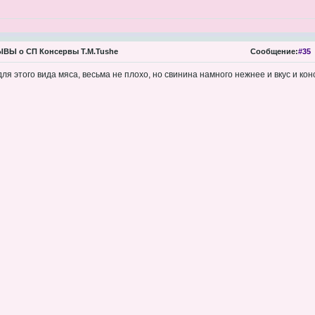
ВЫ о СП Консервы Т.М.Tushe
Сообщение:
#35
ля этого вида мяса, весьма не плохо, но свинина намного нежнее и вкус и кон