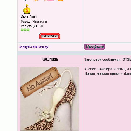
Имя:
Леся
Город:
Черкассы
Репутация:
20
Вернуться к началу
Kat£rjuga
Заголовок сообщения:
ОТЗЫ
Я себе тоже брала язык, и 
брали, лопали прямо с банк