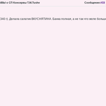
ВЫ о СП Консервы Т.М.Tushe
Сообщение:
#33
340 г). Делала салатик ВКУСНЯТИНА. Банка полная, а не так что желе больш