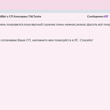
ВЫ о СП Консервы Т.М.Tushe
Сообщение:
#37
чень понравился,язык вкусный,тушенка очень нежная,ананас,фасоль всё пон
не оплачиваю Ваше СП, напомните мне пожалуйста в ЛС. Спасибо!