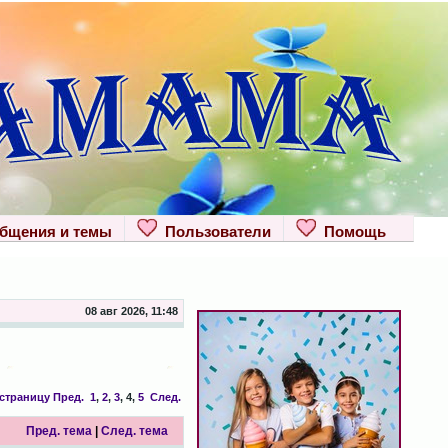
щения и темы
Пользователи
Помощь
08 авг 2026, 11:48
 страницу
Пред.
1
,
2
,
3
,
4
,
5
След.
Пред. тема
|
След. тема