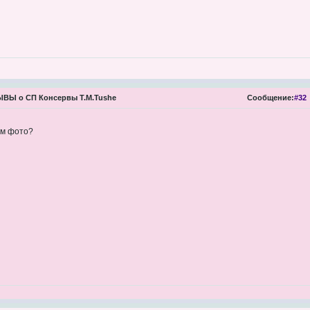
ВЫ о СП Консервы Т.М.Tushe
Сообщение:
#32
ем фото?