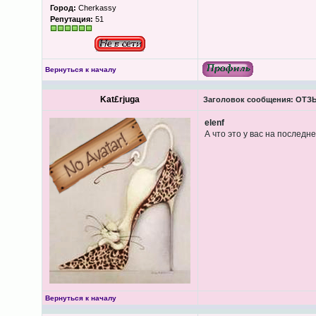
Город:
Cherkassy
Репутация:
51
Вернуться к началу
Kat£rjuga
Заголовок сообщения:
ОТЗЫ
elenf
А что это у вас на последн
Вернуться к началу