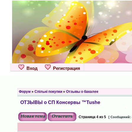
Вход
Регистрация
Форум
»
Спільні покупки
»
Отзывы о бакалее
ОТЗЫВЫ о СП Консервы ™Tushe
Страница
4
из
5
[ Сообщений: 