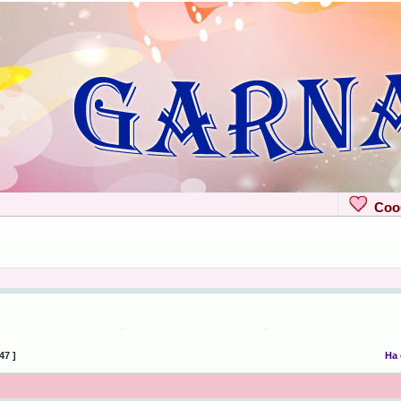
Сооб
47 ]
На