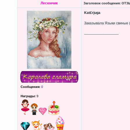
Лесюнчик
Заголовок сообщения:
ОТЗЫ
Kat£rjuga
Заказывала Языки свиные (
_________________
Сообщения:
0
Награды:
9