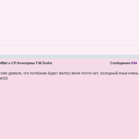
ВЫ о СП Консервы Т.М.Tushe
Сообщение:
#34
тоже думала, что полбанки будет желе)) желе почти нет, холодный язык очень
и))))