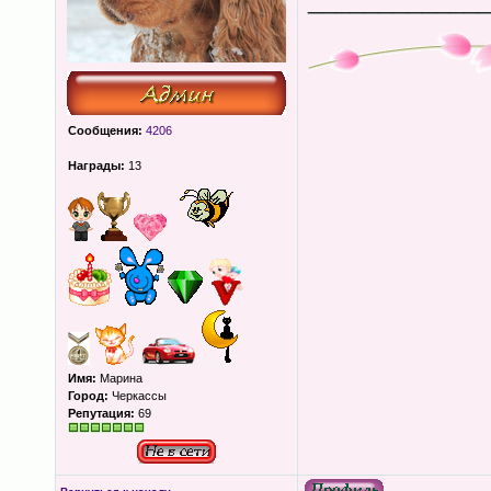
____________
Сообщения:
4206
Награды:
13
Имя:
Марина
Город:
Черкассы
Репутация:
69