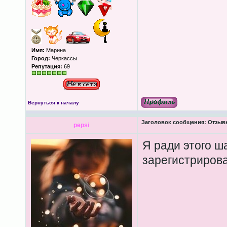
Имя:
Марина
Город:
Черкассы
Репутация:
69
Вернуться к началу
Заголовок сообщения:
Отзывы 
pepsi
Я ради этого ш
зарегистриров