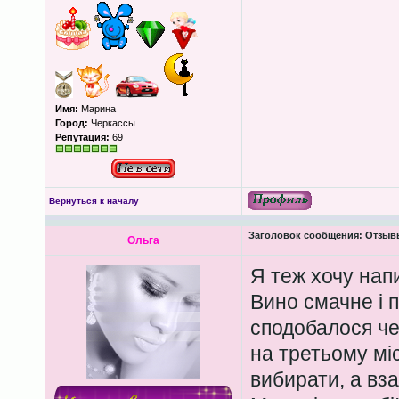
Имя:
Марина
Город:
Черкассы
Репутация:
69
Вернуться к началу
Заголовок сообщения:
Отзывы 
Ольга
Я теж хочу напи
Вино смачне і п
сподобалося чер
на третьому міс
вибирати, а вза