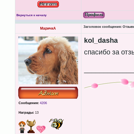
Вернуться к началу
Заголовок сообщения:
Отзывы 
МаричкА
kol_dasha
спасибо за от
____________
Сообщения:
4206
Награды:
13