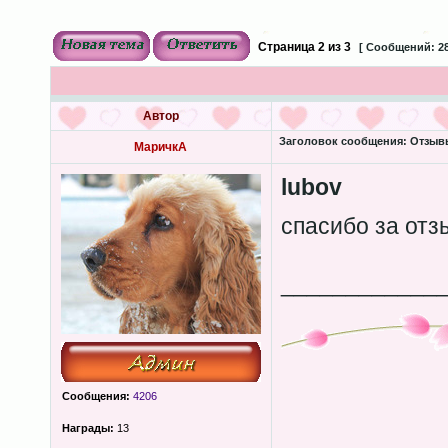
Страница
2
из
3
[ Сообщений: 28
Автор
Заголовок сообщения:
Отзывы 
МаричкА
lubov
спасибо за от
____________
Сообщения:
4206
Награды:
13