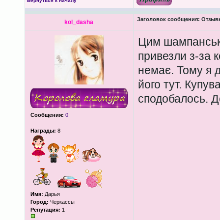
Вернуться к началу
Заголовок сообщения:
Отзывы 
kol_dasha
Цим шампанськи
привезли з-за к
немає. Тому я 
його тут. Купув
сподобалось. Д
Сообщения:
0
Награды:
8
Имя:
Дарья
Город:
Черкассы
Репутация:
1