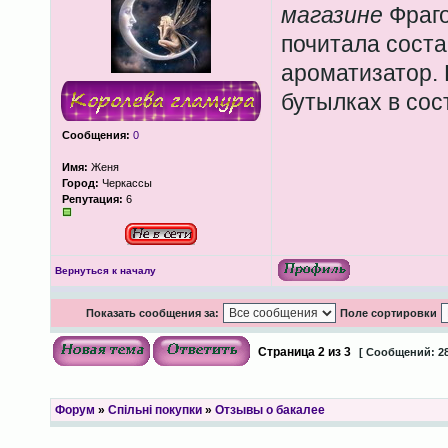
магазине
Фраго
почитала соста
ароматизатор. 
бутылках в сос
Сообщения:
0
Имя:
Женя
Город:
Черкассы
Репутация:
6
Вернуться к началу
Показать сообщения за:
Поле сортировки
Страница
2
из
3
[ Сообщений: 28
Форум
»
Спільні покупки
»
Отзывы о бакалее