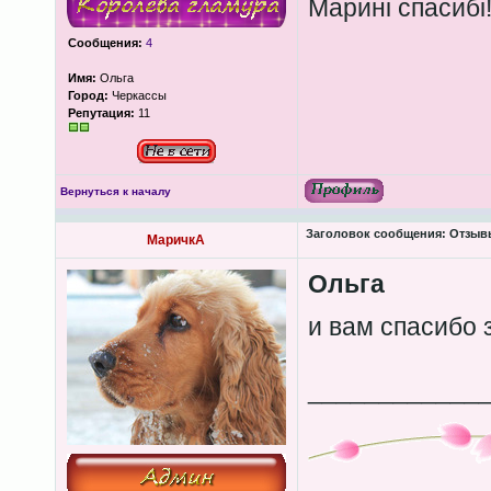
Марині спасибі
Сообщения:
4
Имя:
Ольга
Город:
Черкассы
Репутация:
11
Вернуться к началу
Заголовок сообщения:
Отзывы 
МаричкА
Ольга
и вам спасибо 
____________