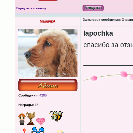
Вернуться к началу
Заголовок сообщения:
Отзывы 
МаричкА
lapochka
спасибо за от
____________
Сообщения:
4206
Награды:
13