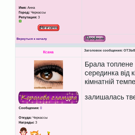
Имя:
Анна
Город:
Черкассы
Репутация:
3
Вернуться к началу
Заголовок сообщения:
ОТЗЫВЫ
Ксана
Брала топлене 
серединка від к
кімнатній темп
залишалась тв
Сообщения:
0
Откуда:
Черкассы
Награды:
3