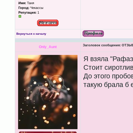
Имя:
Таня
Город:
Чекассы
Репутация:
1
Вернуться к началу
Заголовок сообщения:
ОТЗЫВЫ
Only_Aunt
Я взяла "Рафаэ
Стоит сиротлив
До этого пробо
такую брала б 