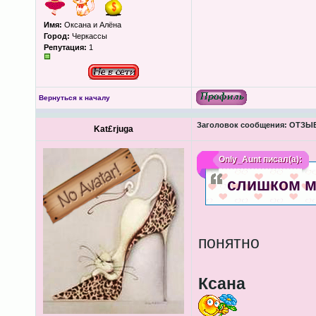
Имя:
Оксана и Алёна
Город:
Черкассы
Репутация:
1
Вернуться к началу
Заголовок сообщения:
ОТЗЫВЫ
Kat£rjuga
Only_Aunt
писал(а):
слишком м
понятно
Ксана