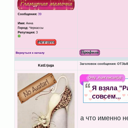
Сообщения:
39
Имя:
Анна
Город:
Черкассы
Репутация:
3
Вернуться к началу
Заголовок сообщения:
ОТЗЫВЫ
Kat£rjuga
Only_Aunt
писал(а):
Я взяла "
совсем...
а что именно н