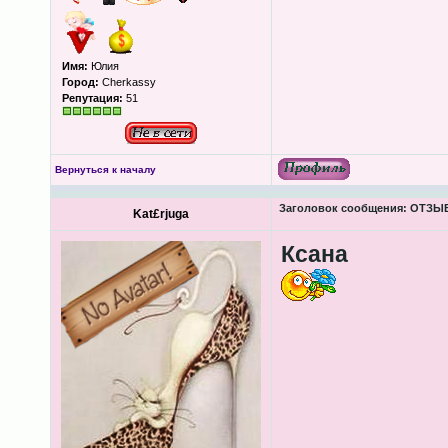
Имя:
Юлия
Город:
Cherkassy
Репутация:
51
Вернуться к началу
Заголовок сообщения:
ОТЗЫВЫ
Kat£rjuga
Ксана