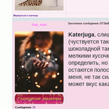
Вернуться к началу
Заголовок сообщения:
ОТЗЫВЫ
Only_Aunt
Katerjuga
, сли
(чуствуется та
шоколадной так
мелкими кусочк
определить, но
остаются полос
меня, не так с
может вкус как
Сообщения:
39