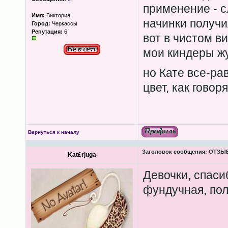
применение - с
Имя:
Виктория
начинки получи
Город:
Черкассы
Репутация:
6
вот в чистом ви
мои киндеры жу
но Кате все-ра
цвет, как говорят
Вернуться к началу
Заголовок сообщения:
ОТЗЫВЫ
Kat£rjuga
Девочки, спаси
фундучная, пол