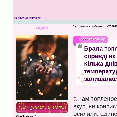
Вернуться к началу
Заголовок сообщения:
ОТЗЫВЫ
vik_toria
Ксана
писал(а):
Брала топл
справді як
Кілька дні
температур
залишалас
а нам топленое
вкус, ни конси
осилили. Единс
Сообщения:
0