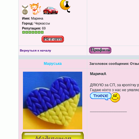
Имя:
Марина
Город:
Черкассы
Репутация:
69
Вернуться к началу
Маруська
Заголовок сообщения:
Отзыв
МаричкА
ДЯКУЮ за СП, за кропітку р
Гадаю ніхто з нас не уявляє
_________________