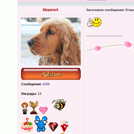
МаричкА
Заголовок сообщения:
Отзыв
_________________
Сообщения:
4206
Награды:
13