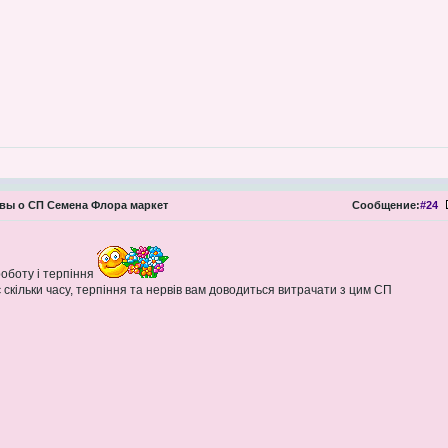
ы о СП Семена Флора маркет
Сообщение:
#24
оботу і терпіння
 скільки часу, терпіння та нервів вам доводиться витрачати з цим СП