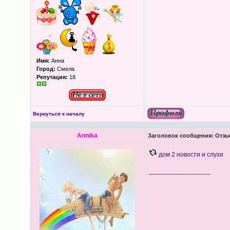
Имя:
Анна
Город:
Смела
Репутация:
18
Вернуться к началу
Annika
Заголовок сообщения:
Отзыв
дом 2 новости и слухи
_________________