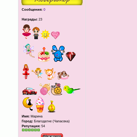
Сообщения:
0
Награды:
23
Имя:
Марина
Город:
Благодатне (Чапаєвка)
Репутация:
54