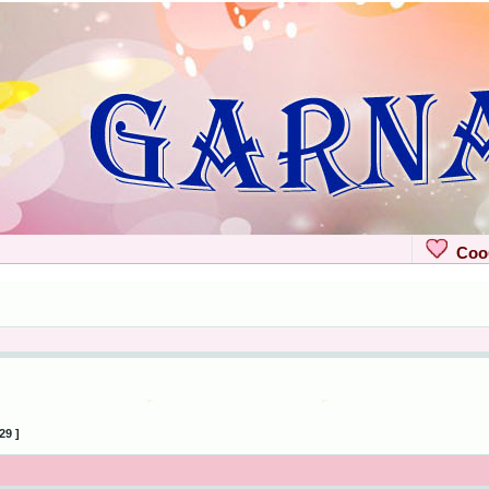
Сооб
29 ]