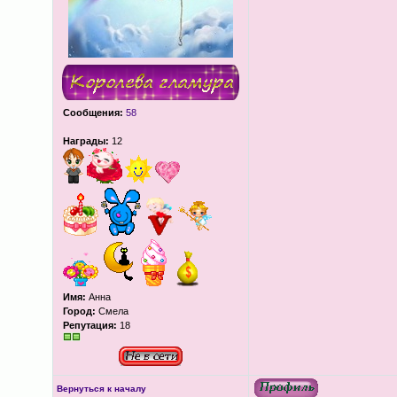
Сообщения:
58
Награды:
12
Имя:
Анна
Город:
Смела
Репутация:
18
Вернуться к началу