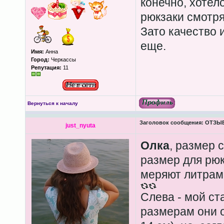
конечно, хотел
рюкзаки смотря
Зато качество 
еще.
Имя:
Анна
Город:
Черкассы
Репутация:
11
Вернуться к началу
Заголовок сообщения:
ОТЗЫВЫ
just_nyuta
Олка
, размер с
размер для рюкз
меряют литрам
Слева - мой ст
размерам они о