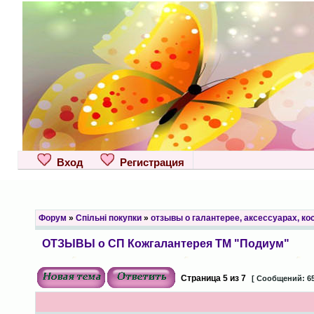
Вход
Регистрация
Форум
»
Спільні покупки
»
отзывы о галантерее, аксессуарах, к
ОТЗЫВЫ о СП Кожгалантерея ТМ "Подиум"
Страница
5
из
7
[ Сообщений: 65