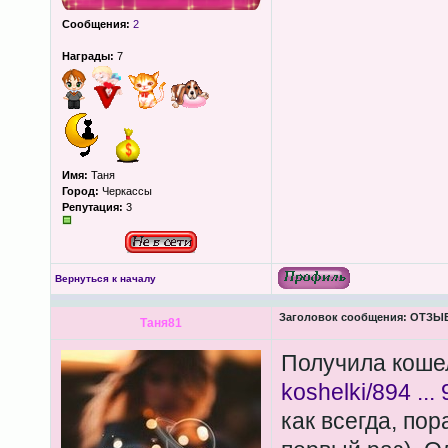
Сообщения:
2
Награды:
7
Имя:
Таня
Город:
Черкассы
Репутация:
3
Вернуться к началу
Заголовок сообщения:
ОТЗЫВЫ
Таня81
Получила коше
koshelki/894 ...
как всегда, по