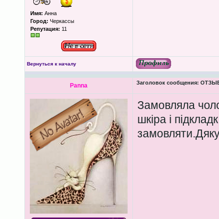
Имя:
Анна
Город:
Черкассы
Репутация:
11
Вернуться к началу
Заголовок сообщения:
ОТЗЫВЫ
Panna
Замовляла чоло
шкіра і підклад
замовляти.Дяку