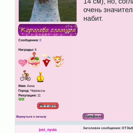
14 см), но, сог
очень значител
набит.
Сообщения:
0
Награды:
6
Имя:
Анна
Город:
Черкассы
Репутация:
11
Вернуться к началу
Заголовок сообщения:
ОТЗЫВЫ
just_nyuta