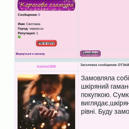
Сообщения:
0
Имя:
Светлана
Город:
черкассы
Репутация:
1
Вернуться к началу
Заголовок сообщения:
ОТЗЫВЫ
ivanna1988
Замовляла собі 
шкіряний гаман
покупкою. Сумк
виглядає,шкіря
рівні. Буду зам