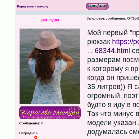
Вернуться к началу
Заголовок сообщения:
ОТЗЫВЫ
just_nyuta
Мой первый "пр
рюкзак
https://
... 68344.html
се
размерам посмо
к которому я пр
когда он прише
35 литров)) Я 
огромный, поэт
будто я иду в п
Так что минус в
модели указан 
Сообщения:
0
додумалась смо
Награды:
6