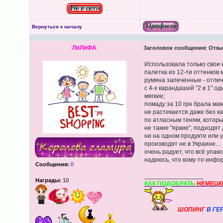
Вернуться к началу
ЛяЛяФА
Заголовок сообщения:
Отзыв
Использовала только свои к
палетка из 12-ти оттенков 
румяна запеченные - отлич
с 4-х карандашей "2 в 1" о
мягкие;
помаду за 10 грн брала мам
не растекается даже без ка
по атласным теням, которые
не такие "яркие", подходят
ни на одном продукте или у
производят не в Украине...
очень радует, что всё упак
надеюсь, что кому-то инфо
Сообщения:
0
_________________
Награды:
10
КАК ПОДОБРАТЬ
НЕМЕЦК
ШОПИНГ
В ГЕ