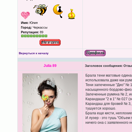
Имя:
Юлия
Город:
Черкассы
Репутация:
89
Вернуться к началу
Julia 89
Заголовок сообщения:
Отзыв
Брала тени матовые одинар
использовала даже как рум
Тени запеченные "Дио" № 1
насыщенного бордово-фиоле
Запеченные румяна № 2, ис
Карандаши "2 в 1" № 027 (
Карандаш для бровей № 3, 
тушуется хорошо.
Брала еще кисти, неплохие 
И лузер - это тушь "Объем 
ничего она с заявленного н