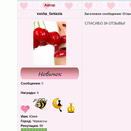
Автор
vasha_fantazia
Заголовок сообщения:
Отзыв
СПАСИБО ЗА ОТЗЫВЫ!
Сообщения:
0
Награды:
4
Имя:
Юлия
Город:
Черкассы
Репутация:
89