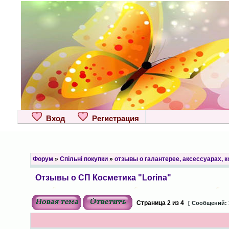
Вход
Регистрация
Форум
»
Спільні покупки
»
отзывы о галантерее, аксессуарах, 
Отзывы о СП Косметика "Lorina"
Страница
2
из
4
[ Сообщений: 