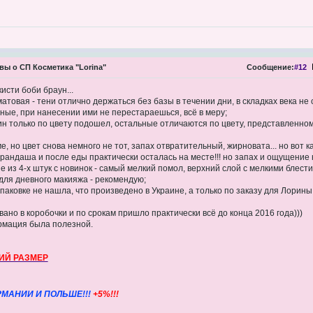
ы о СП Косметика "Lorina"
Сообщение:
#12
исти боби браун...
матовая - тени отлично держаться без базы в течении дни, в складках века не
ные, при нанесении ими не перестараешься, всё в меру;
дин только по цвету подошел, остальные отличаются по цвету, представленно
е, но цвет снова немного не тот, запах отвратительный, жирновата... но вот ка
рандаша и после еды практически осталась на месте!!! но запах и ощущение н
 из 4-х штук с новинок - самый мелкий помол, верхний слой с мелкими блест
 для дневного макияжа - рекомендую;
паковке не нашла, что произведено в Украине, а только по заказу для Лорины,
овано в коробочки и по срокам пришло практически всё до конца 2016 года)))
рмация была полезной.
ИЙ РАЗМЕР
РМАНИИ И ПОЛЬШЕ!!!
+5%!!!