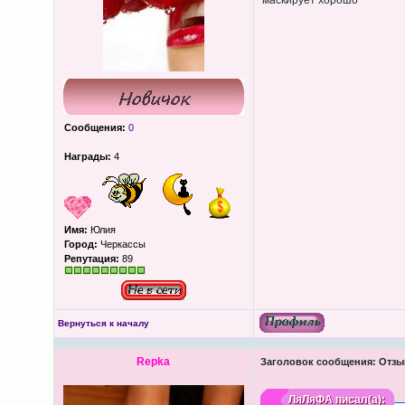
маскирует хорошо
Сообщения:
0
Награды:
4
Имя:
Юлия
Город:
Черкассы
Репутация:
89
Вернуться к началу
Repka
Заголовок сообщения:
Отзыв
ЛяЛяФА
писал(а):