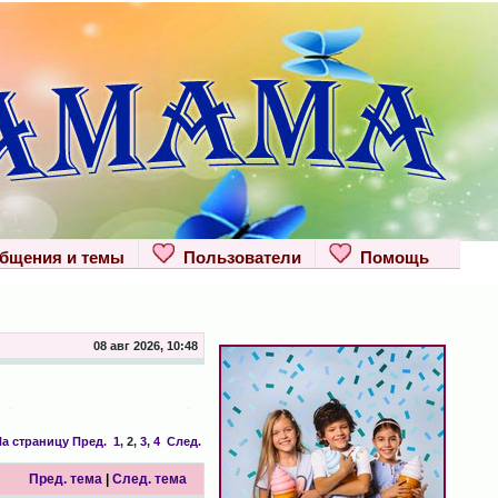
щения и темы
Пользователи
Помощь
08 авг 2026, 10:48
а страницу
Пред.
1
,
2
,
3
,
4
След.
Пред. тема
|
След. тема