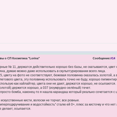
ы о СП Косметика "Lorina"
Сообщение:
#14
ные № 11, держатся действительно хорошо без базы, не скатываются, цвет
яна, думаю можно даже использовать в скульптурировании всего лица.
5, цвету на фото не соответствуют, бежевая половинка оказалась золотой, а 
тового цвета, эту половинку использовать точно не буду, хорошо пигменти
пользую как хайлайтер, цвета они не дают, держатся хорошо, не осыпаются.
золотой) держится хорошо, а 037 (изумрудно-зелёный) течет.
просто бомба, наконец-то я нашла карандаш который реально сочетается с ц
искусственные кисти, волоски не торчат, все ровные.
гиперподкручивание и водостойкость" сталю ей 0+, плюс за кисточку и что нет
е делает, осыпается.