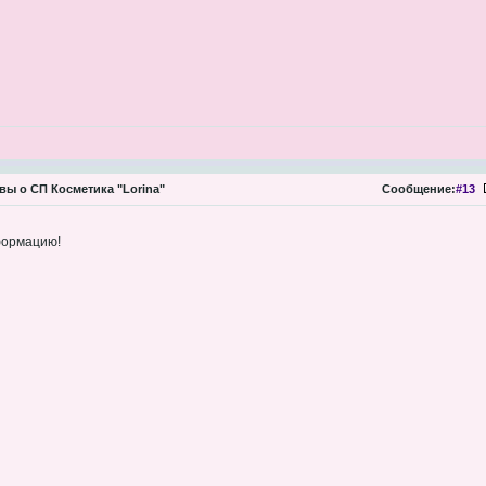
ы о СП Косметика "Lorina"
Сообщение:
#13
формацию!