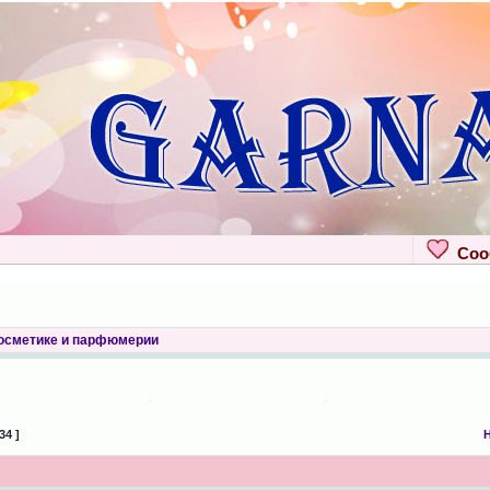
Сооб
косметике и парфюмерии
34 ]
Н