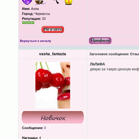
Имя:
Алла
Город:
Черкассы
Репутация:
33
Вернуться к началу
vasha_fantazia
Заголовок сообщения:
Отзыв
ЛяЛяФА
дякую за такую ценную ин
Сообщения:
0
Награды:
4