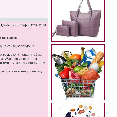
Добавлено:
15 фев 2014, 11:36
 скатываются;
му на сайте, карандаши
к-то держится она на губах,
а губах - не из приятных;
инками стирается и затем тени
 вероятнее всего, косметику