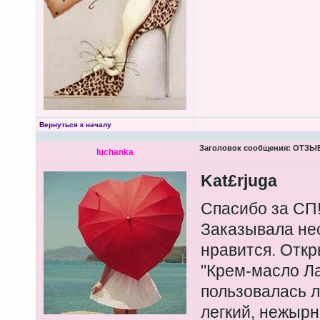
Вернуться к началу
Заголовок сообщения:
ОТЗЫВЫ
luchanka
Kat£rjuga
Спасибо за СП
Заказывала нес
нравится. Откр
"Крем-масло Л
пользовалась л
легкий, нежырн