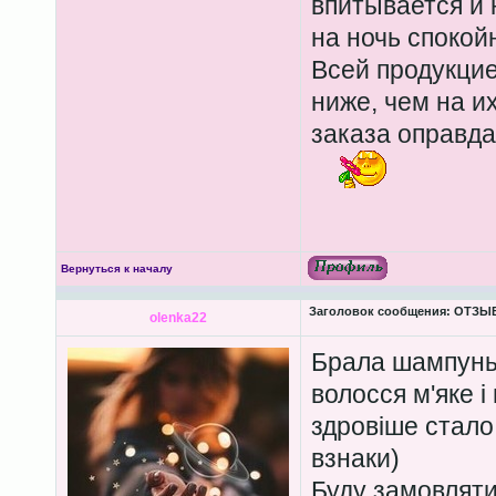
впитывается и 
на ночь спокой
Всей продукцие
ниже, чем на и
заказа оправда
Вернуться к началу
Заголовок сообщения:
ОТЗЫВЫ
olenka22
Брала шампунь 
волосся м'яке і
здровіше стало
взнаки)
Буду замовлят