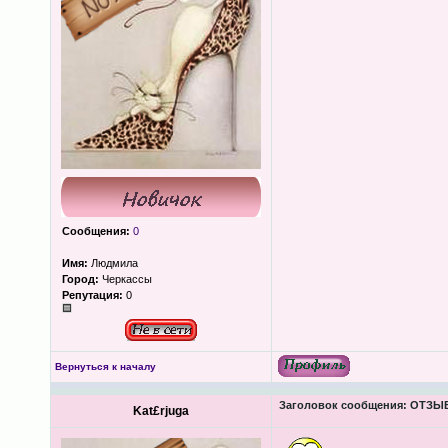
Сообщения:
0
Имя:
Людмила
Город:
Черкассы
Репутация:
0
Вернуться к началу
Заголовок сообщения:
ОТЗЫВЫ
Kat£rjuga