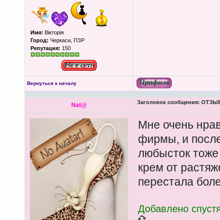
Имя:
Вікторія
Город:
Черкаси, ПЗР
Репутация:
150
Вернуться к началу
Заголовок сообщения:
ОТЗЫВЫ
Nаt@
Мне очень нрав
фирмы, и посл
любысток тоже 
крем от растяж
перестала бол
Добавлено спустя