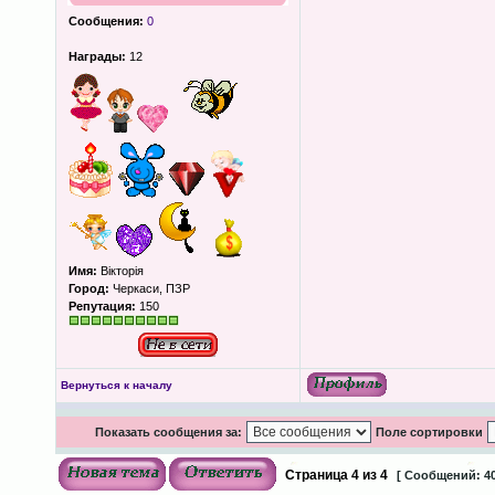
Сообщения:
0
Награды:
12
Имя:
Вікторія
Город:
Черкаси, ПЗР
Репутация:
150
Вернуться к началу
Показать сообщения за:
Поле сортировки
Страница
4
из
4
[ Сообщений: 40