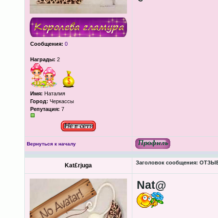
Сообщения:
0
Награды:
2
Имя:
Наталия
Город:
Черкассы
Репутация:
7
Вернуться к началу
Заголовок сообщения:
ОТЗЫВЫ
Kat£rjuga
Nаt@