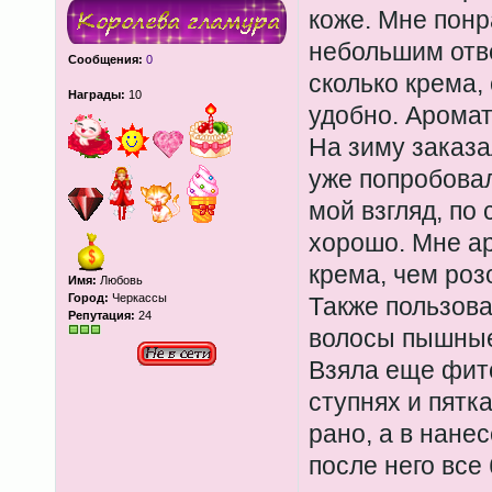
коже. Мне понр
небольшим отв
Сообщения:
0
сколько крема,
Награды:
10
удобно. Аромат
На зиму заказа
уже попробовал
мой взгляд, по
хорошо. Мне а
крема, чем роз
Имя:
Любовь
Город:
Черкассы
Также пользова
Репутация:
24
волосы пышные
Взяла еще фит
ступнях и пятк
рано, а в нане
после него все 