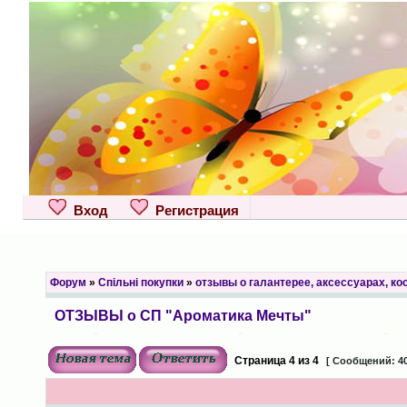
Вход
Регистрация
Форум
»
Спільні покупки
»
отзывы о галантерее, аксессуарах, к
ОТЗЫВЫ о СП "Ароматика Мечты"
Страница
4
из
4
[ Сообщений: 40