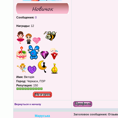
Сообщения:
0
Награды:
12
Имя:
Вікторія
Город:
Черкаси, ПЗР
Репутация:
150
Вернуться к началу
Заголовок сообщения:
Отзывы
Маруська