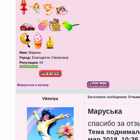
Имя:
Марина
Город:
Благодатне (Чапаєвка)
Репутация:
54
Вернуться к началу
Заголовок сообщения:
Отзывы
Viktoriya
Маруська
спасибо за от
Тема поднимала
мар 2018, 10:36