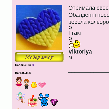
Отримала своє
Обалденні носоч
весела кольоро
І такі
Viktoriya
Сообщения:
0
____________
Награды:
23