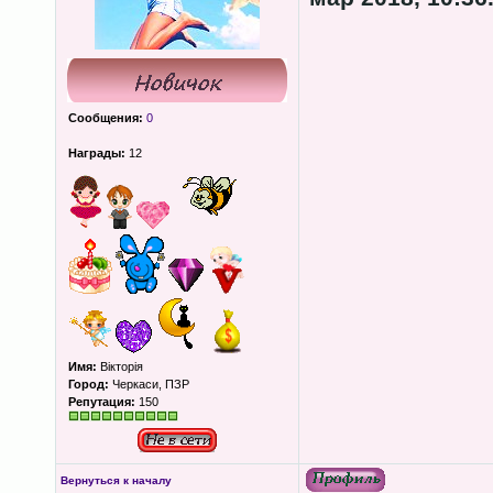
Сообщения:
0
Награды:
12
Имя:
Вікторія
Город:
Черкаси, ПЗР
Репутация:
150
Вернуться к началу