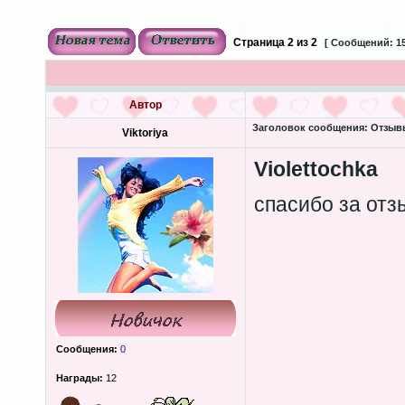
Страница
2
из
2
[ Сообщений: 15
Автор
Заголовок сообщения:
Отзывы
Viktoriya
Violettochka
спасибо за от
Сообщения:
0
Награды:
12