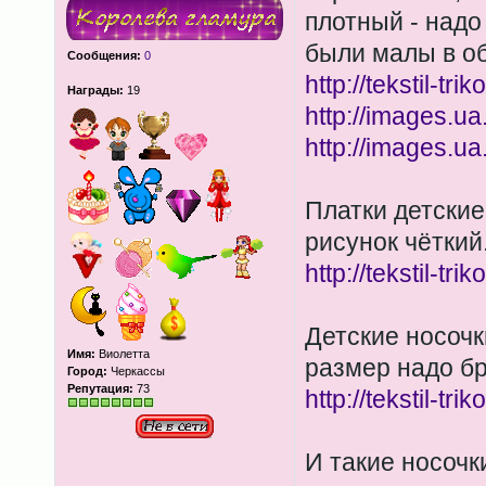
плотный - надо
были малы в о
Сообщения:
0
http://tekstil-tr
Награды:
19
http://images.
http://images.
Платки детские
рисунок чёткий
http://tekstil-tr
Детские носочк
Имя:
Виолетта
размер надо бр
Город:
Черкассы
Репутация:
73
http://tekstil-tr
И такие носочк