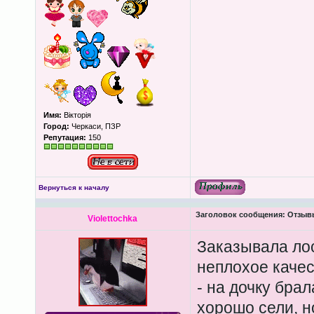
Имя:
Вікторія
Город:
Черкаси, ПЗР
Репутация:
150
Вернуться к началу
Заголовок сообщения:
Отзывы
Violettochka
Заказывала лос
неплохое качест
- на дочку брал
хорошо сели, н