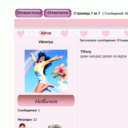
Страница
7
из
7
[ Сообщений: 61
Автор
Заголовок сообщения:
Отзывы
Viktoriya
Tiffany
дуже шкода(( дякую за відгук
Сообщения:
0
Награды:
12