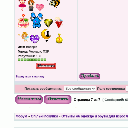
Имя:
Вікторія
Город:
Черкаси, ПЗР
Репутация:
150
Вернуться к началу
Показать сообщения за:
Поле сортировки
Страница
7
из
7
[ Сообщений: 61
Форум
»
Спільні покупки
»
Отзывы об одежде и обуви для взрос