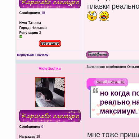
плавки реально
Сообщения:
18
Имя:
Татьяна
Город:
Черкассы
Репутация:
3
Вернуться к началу
Заголовок сообщения:
Отзывы
Violettochka
tasadi
писал(а):
но когда п
реально на
максимум.
Сообщения:
0
мне тоже пришл
Награды:
19