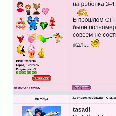
на ребёнка 3-4 
В прошлом СП м
были полномерн
совсем не соот
жаль..
Имя:
Виолетта
Город:
Черкассы
Репутация:
73
Вернуться к началу
Заголовок сообщения:
Отзывы
Viktoriya
tasadi