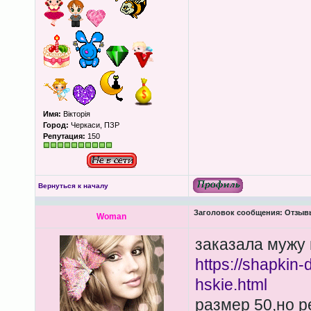
Имя:
Вікторія
Город:
Черкаси, ПЗР
Репутация:
150
Вернуться к началу
Заголовок сообщения:
Отзывы
Woman
заказала мужу 
https://shapkin
hskie.html
размер 50,но р