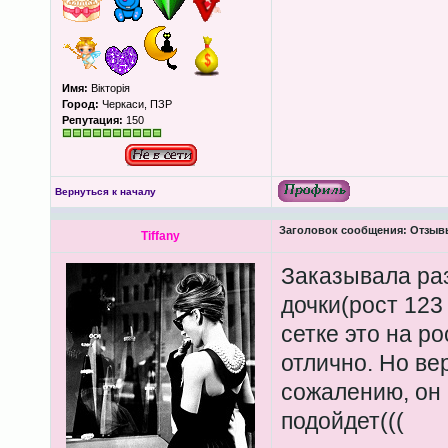
Имя:
Вікторія
Город:
Черкаси, ПЗР
Репутация:
150
Вернуться к началу
Заголовок сообщения:
Отзывы
Tiffany
Заказывала ра
дочки(рост 123
сетке это на р
отлично. Но ве
сожалению, он 
подойдет(((