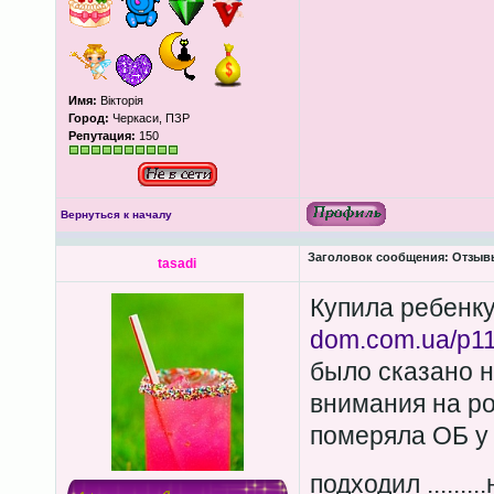
Имя:
Вікторія
Город:
Черкаси, ПЗР
Репутация:
150
Вернуться к началу
Заголовок сообщения:
Отзывы
tasadi
Купила ребенку
dom.com.ua/p112
было сказано 
внимания на ро
померяла ОБ у 
подходил ......