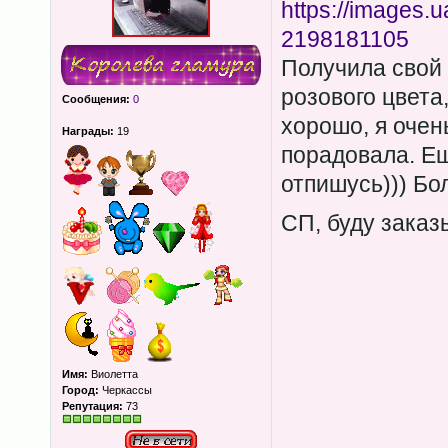
https://images.
2198181105
Получила свой 
розового цвета
Сообщения:
0
хорошо, я очен
Награды:
19
порадовала. Ещ
отпишусь))) Бо
СП, буду зака
Имя:
Виолетта
Город:
Черкассы
Репутация:
73