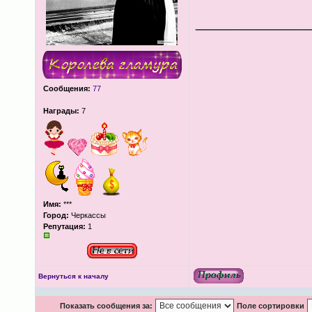
____________
Сообщения:
77
Награды:
7
Имя:
***
Город:
Черкассы
Репутация:
1
Вернуться к началу
Показать сообщения за:
Поле сортировки