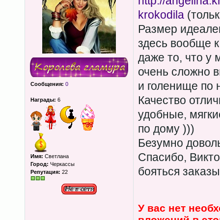
http://angelina.kh
krokodila
(тольк
Размер идеален
здесь вообще к
даже то, что у
очень сложно в
и голенище по 
Сообщения:
0
Качество отлич
Награды:
6
удобные, мягки
по дому )))
Безумно довол
Спасибо, Викто
Имя:
Светлана
Город:
Черкассы
бояться заказы
Репутация:
22
У вас нет необ
вложений в эт