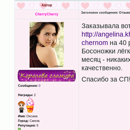
Автор
Заголовок сообщения:
Отзывы
CherryCherry
Заказывала вот
http://angelina.
chernom
на 40 
Босоножки лёгк
месяц - никаки
качественно.
Спасибо за СП
Сообщения:
0
Награды:
2
Имя:
Оксана
Город:
Смела
Репутация:
5