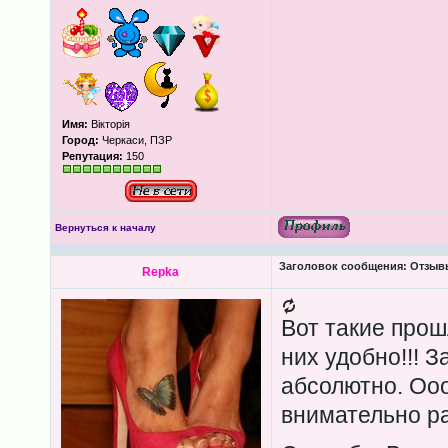
Имя:
Вікторія
Город:
Черкаси, ПЗР
Репутация:
150
Вернуться к началу
Заголовок сообщения:
Отзывы
Repka
Вот такие прошл
них удобно!!! З
абсолютно. Ооо
внимательно ра