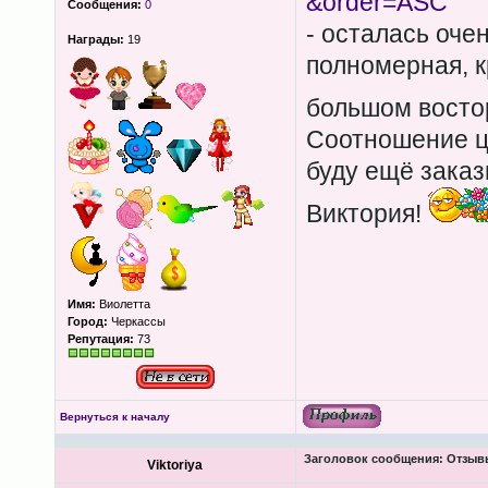
&order=ASC
Сообщения:
0
- осталась оче
Награды:
19
полномерная, к
большом восто
Соотношение це
буду ещё заказ
Виктория!
Имя:
Виолетта
Город:
Черкассы
Репутация:
73
Вернуться к началу
Заголовок сообщения:
Отзывы
Viktoriya