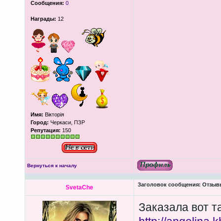
Сообщения:
0
Награды:
12
Имя:
Вікторія
Город:
Черкаси, ПЗР
Репутация:
150
Вернуться к началу
Заголовок сообщения:
Отзывы
SvetaChe
Заказала вот т