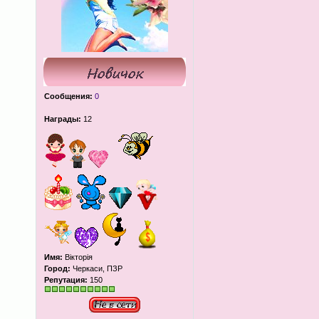
Сообщения:
0
Награды:
12
Имя:
Вікторія
Город:
Черкаси, ПЗР
Репутация:
150