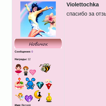
Violettochka
спасибо за от
Сообщения:
0
Награды:
12
Имя:
Вікторія