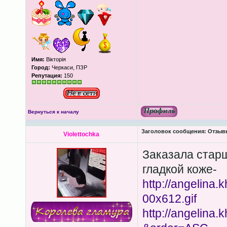
Имя:
Вікторія
Город:
Черкаси, ПЗР
Репутация:
150
Вернуться к началу
Заголовок сообщения:
Отзывы
Violettochka
Заказала старш
гладкой коже-
http://angelina.
00x612.gif
http://angelina.kh