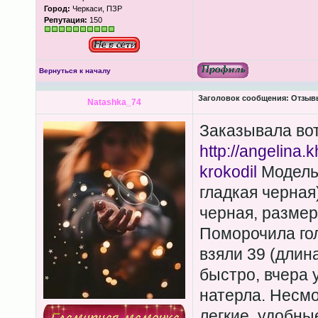
Город:
Черкаси, ПЗР
Репутация:
150
Вернуться к началу
Заголовок сообщения:
Отзывы
Natashka_74
Заказывала вот
http://angelina.kh
krokodil
Модель:
гладкая черная)
черная, размер
Поморочила гол
взяли 39 (длин
быстро, вчера 
натерла. Несмо
легкие, удобны