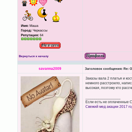
Имя:
Маша
Город:
Черкассы
Репутация:
64
Вернуться к началу
savanna2009
Заголовок сообщения:
Re: О
Заказы вала 2 платья и кос
немного расстроило, напис
высокая, поэтому кто расс
_________________
Если есть не оплаченные С
Свежий мед акации 2017 го