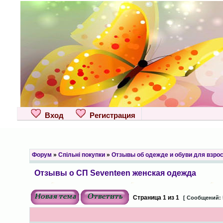
Вход
Регистрация
Форум
»
Спільні покупки
»
Отзывы об одежде и обуви для взро
Отзывы о СП Seventeen женская одежда
Страница
1
из
1
[ Сообщений: 