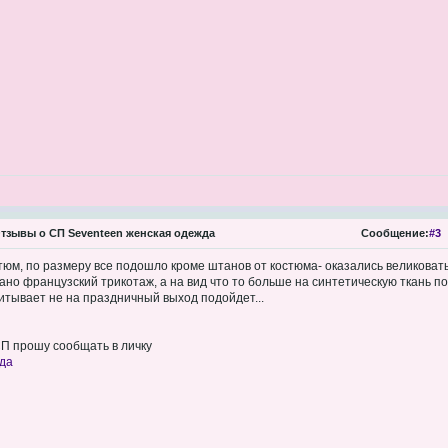
тзывы о СП Seventeen женская одежда
Сообщение:
#3
тюм, по размеру все подошло кроме штанов от костюма- оказались великоваты
ано французский трикотаж, а на вид что то больше на синтетическую ткань по
читывает не на праздничный выход подойдет...
П прошу сообщать в личку
да