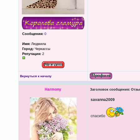
Сообщения:
0
Имя:
Людмила
Город:
Черкассы
Репутация:
2
Вернуться к началу
Harmony
Заголовок сообщения:
Отзыв
savanna2009
спасибо