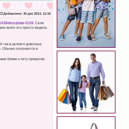
Добавлено:
30 дек 2013, 12:16
/1438/desc/plate-0109
. Сели
рее всего это просто модель
 А так в целом я довольна.
я. Обычно получается в
умаю ближе к лету прикуплю