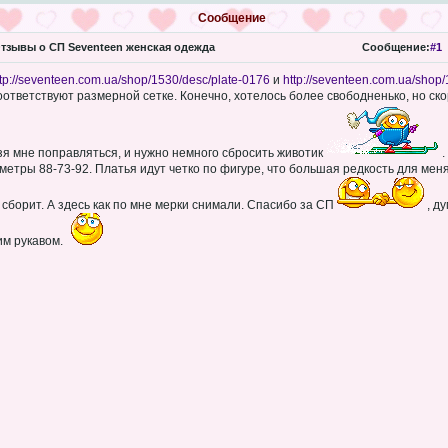
Сообщение
тзывы о СП Seventeen женская одежда
Сообщение:
#1
ttp://seventeen.com.ua/shop/1530/desc/plate-0176
и
http://seventeen.com.ua/shop
оответствуют размерной сетке. Конечно, хотелось более свободненько, но ско
ьзя мне поправляться, и нужно немного сбросить животик
.
метры 88-73-92. Платья идут четко по фигуре, что большая редкость для мен
 сборит. А здесь как по мне мерки снимали. Спасибо за СП
, д
им рукавом.