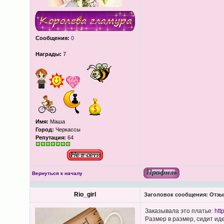
Сообщения:
0
Награды:
7
Имя:
Маша
Город:
Черкассы
Репутация:
64
Вернуться к началу
Rio_girl
Заголовок сообщения:
Отзыв
Заказывала это платье:
htt
Размер в размер, сидит ид