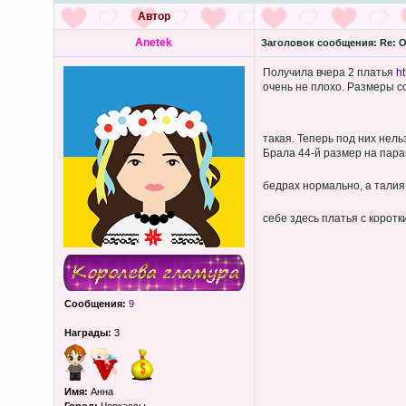
Автор
Anetek
Заголовок сообщения:
Re: О
Получила вчера 2 платья
h
очень не плохо. Размеры с
такая. Теперь под них нел
Брала 44-й размер на пара
бедрах нормально, а талия
себе здесь платья с коротк
Сообщения:
9
Награды:
3
Имя:
Анна