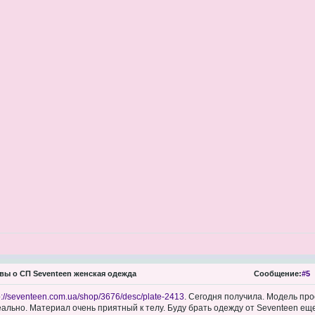
ы о СП Seventeen женская одежда
Сообщение:
#5
p://seventeen.com.ua/shop/3676/desc/plate-2413
. Сегодня получила. Модель про
еально. Материал очень приятный к телу. Буду брать одежду от Seventeen еще