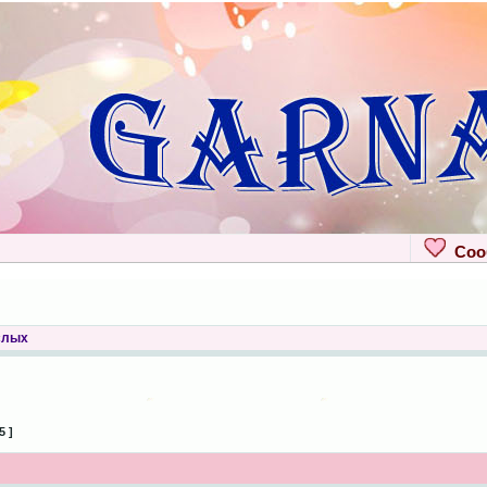
Сооб
слых
5 ]