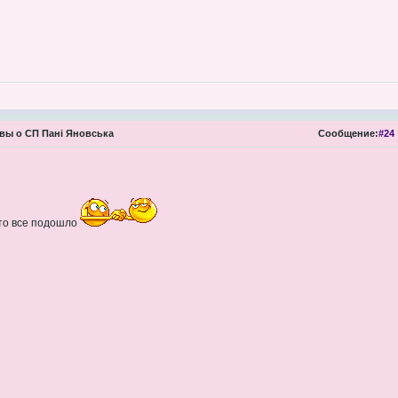
ы о СП Пані Яновська
Сообщение:
#24
что все подошло