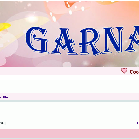
Сооб
слых
34 ]
Н