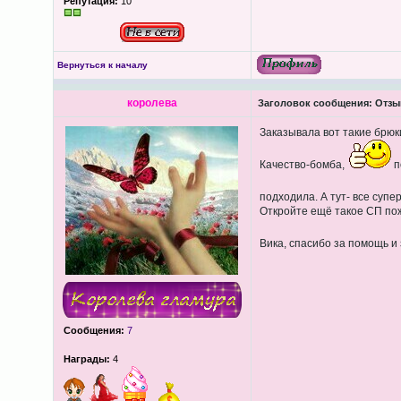
Репутация:
10
Вернуться к началу
королева
Заголовок сообщения:
Отзыв
Заказывала вот такие брю
Качество-бомба,
п
подходила. А тут- все супе
Откройте ещё такое СП пож
Вика, спасибо за помощь и
Сообщения:
7
Награды:
4