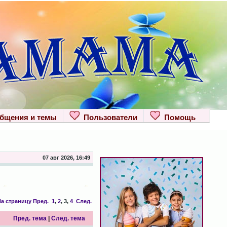
щения и темы
Пользователи
Помощь
07 авг 2026, 16:49
а страницу
Пред.
1
,
2
,
3
,
4
След.
Пред. тема
|
След. тема