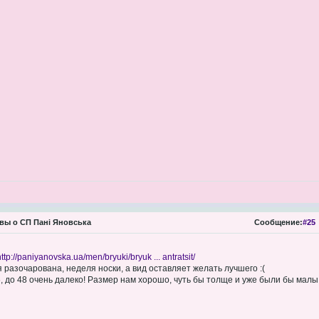
ы о СП Пані Яновська
Сообщение:
#25
ttp://paniyanovska.ua/men/bryuki/bryuk ... antratsit/
 разочарована, неделя носки, а вид оставляет желать лучшего :(
, до 48 очень далеко! Размер нам хорошо, чуть бы толще и уже были бы малы