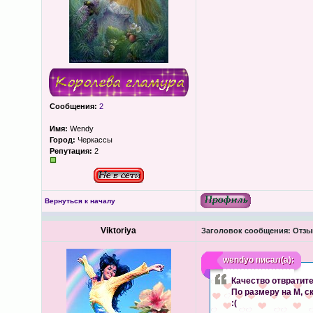
Сообщения:
2
Имя:
Wendy
Город:
Черкассы
Репутация:
2
Вернуться к началу
Viktoriya
Заголовок сообщения:
Отзыв
wendyo
писал(а):
Качество отвратите
По размеру на М, с
:(