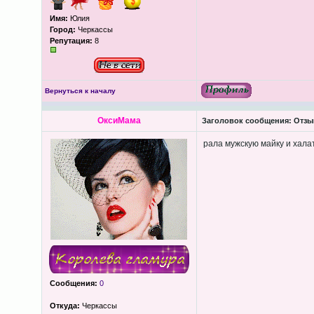
Имя:
Юлия
Город:
Черкассы
Репутация:
8
Вернуться к началу
ОксиМама
Заголовок сообщения:
Отзыв
рала мужскую майку и халат
Сообщения:
0
Откуда:
Черкассы