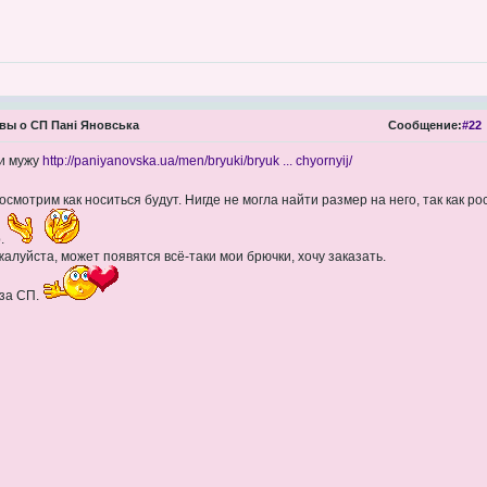
ы о СП Пані Яновська
Сообщение:
#22
ки мужу
http://paniyanovska.ua/men/bryuki/bryuk ... chyornyij/
осмотрим как носиться будут. Нигде не могла найти размер на него, так как ро
р.
алуйста, может появятся всё-таки мои брючки, хочу заказать.
 за СП.