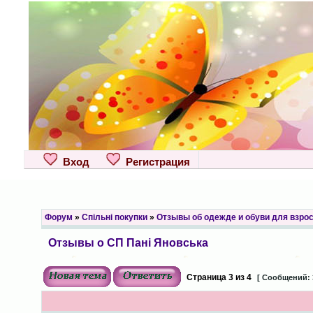
Вход
Регистрация
Форум
»
Спільні покупки
»
Отзывы об одежде и обуви для взро
Отзывы о СП Пані Яновська
Страница
3
из
4
[ Сообщений: 