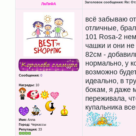
Заголовок сообщения:
Re: От
ЛяЛяФА
всё забываю о
отличные, брал
101 Rosa-2 не
чашки и они не
82см - добави
нормально, у к
возможно буде
Сообщения:
0
идеально, в тр
Награды:
10
бокам, я даже 
переживала, чт
купальника все
Имя:
Алла
Город:
Черкассы
Репутация:
33