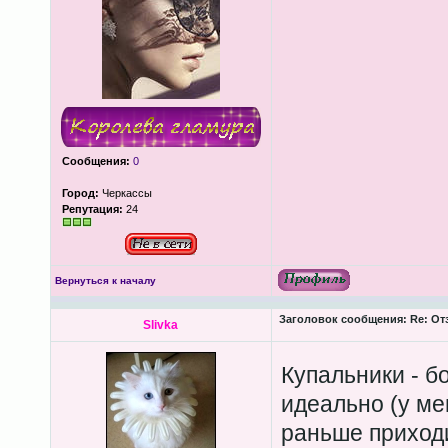
Сообщения:
0
Город:
Черкассы
Репутация:
24
Вернуться к началу
Заголовок сообщения:
Re: От
Slivka
Купальники - 
идеально (у ме
раньше приход