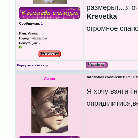
размеры)....я 
Krevetkа
Сообщения:
1
огромное спап
Имя:
Алёна
Город:
Черкассы
Репутация:
7
Вернуться к началу
Заголовок сообщения:
Re: От
Лиана
Я хочу взяти і 
оприділитися,в