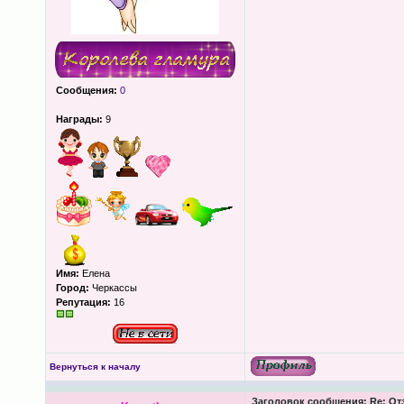
Сообщения:
0
Награды:
9
Имя:
Елена
Город:
Черкассы
Репутация:
16
Вернуться к началу
Заголовок сообщения:
Re: От