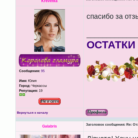
Krevetkа
спасибо за от
____________
ОСТАТКИ
Сообщения:
95
Имя:
Юлия
Город:
Черкассы
Репутация:
19
Вернуться к началу
Заголовок сообщения:
Re: От
Galabris