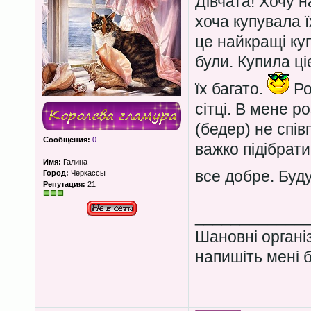
Дівчата! Хочу 
хоча купувала ї
це найкращі куп
були. Купила ці
їх багато.
Ро
сітці. В мене р
(бедер) не спі
Сообщения:
0
важко підібрат
Имя:
Галина
все добре. Буд
Город:
Черкассы
Репутация:
21
____________
Шановні органі
напишіть мені б