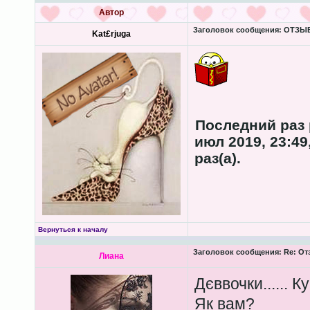
Автор
Заголовок сообщения:
ОТЗЫВЫ
Kat£rjuga
Последний раз 
июл 2019, 23:49
раз(а).
Вернуться к началу
Заголовок сообщения:
Re: От
Лиана
Дєввочки...... 
Як вам?