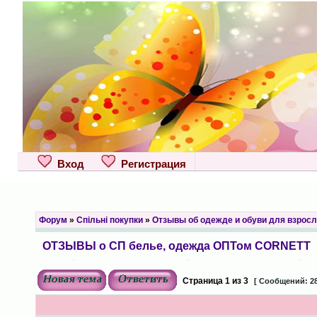
Вход
Регистрация
Форум
»
Спільні покупки
»
Отзывы об одежде и обуви для взрос
ОТЗЫВЫ о СП белье, одежда ОПТом CORNETT
Страница
1
из
3
[ Сообщений: 28