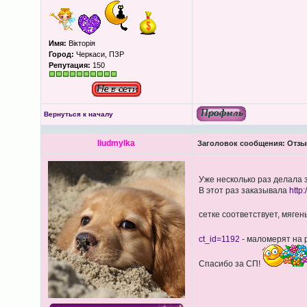
Имя:
Вікторія
Город:
Черкаси, ПЗР
Репутация:
150
Вернуться к началу
liudmylka
Заголовок сообщения:
Отзы
Уже несколько раз делала 
В этот раз заказывала
http
сетке соответствует, мяген
ct_id=1192
- маломерят на 
Спасибо за СП!