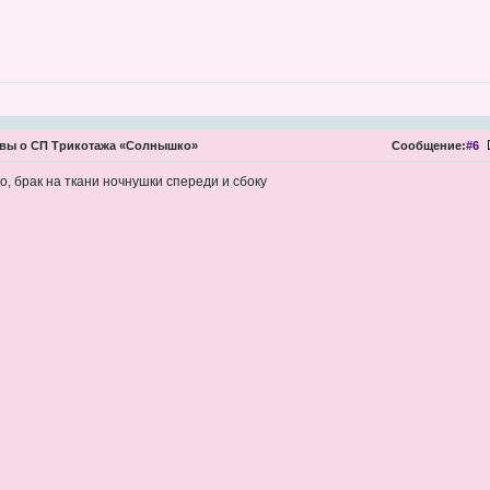
вы о СП Трикотажа «Солнышко»
Сообщение:
#6
ло, брак на ткани ночнушки спереди и сбоку