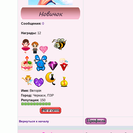
Сообщения:
0
Награды:
12
Имя:
Вікторія
Город:
Черкаси, ПЗР
Репутация:
150
Вернуться к началу