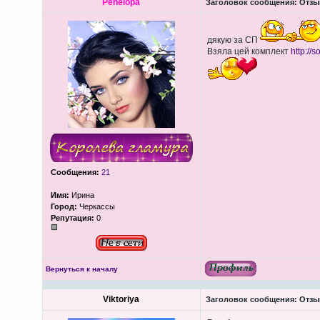
Penelopa
Заголовок сообщения:
Отзы
дякую за СП
Взяла цей комплект
http://
Сообщения:
21
Имя:
Ирина
Город:
Черкассы
Репутация:
0
Вернуться к началу
Viktoriya
Заголовок сообщения:
Отзы