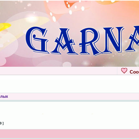
Сооб
слых
9 ]