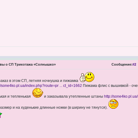
вы о СП Трикотажа «Солнышко»
Сообщение:
#2
заказ в этом СП, летняя ночнушка и пижамка
://sone4ko.pl.ua/index.php?route=pr ... ct_id=1662
Пижама флис с вышивкой - оче
ькая и тепленькая
и заказывала утепленные штаны
http://sone4ko.pl.ua
размер и на худенькие длинные ножки (в ширину не тянутся).