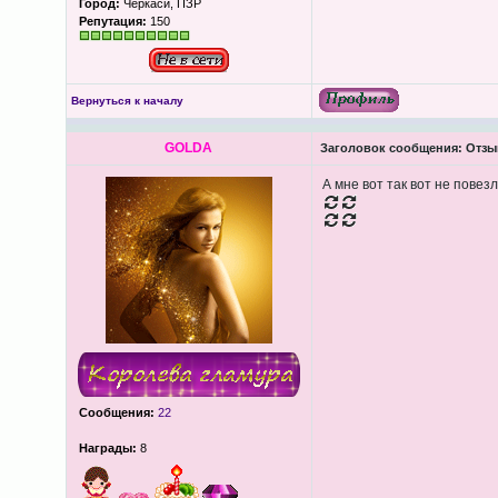
Город:
Черкаси, ПЗР
Репутация:
150
Вернуться к началу
GOLDA
Заголовок сообщения:
Отзы
А мне вот так вот не повез
Сообщения:
22
Награды:
8