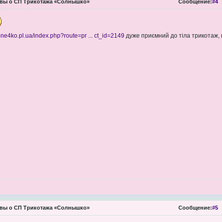
вы о СП Трикотажа «Солнышко»
Сообщение:
#4
sone4ko.pl.ua/index.php?route=pr ... ct_id=2149
дуже приємний до тіла трикотаж,
вы о СП Трикотажа «Солнышко»
Сообщение:
#5