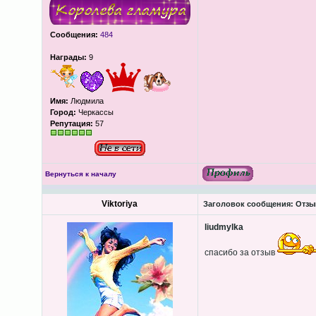
Сообщения:
484
Награды:
9
Имя:
Людмила
Город:
Черкассы
Репутация:
57
Вернуться к началу
Viktoriya
Заголовок сообщения:
Отзы
liudmylka
спасибо за отзыв