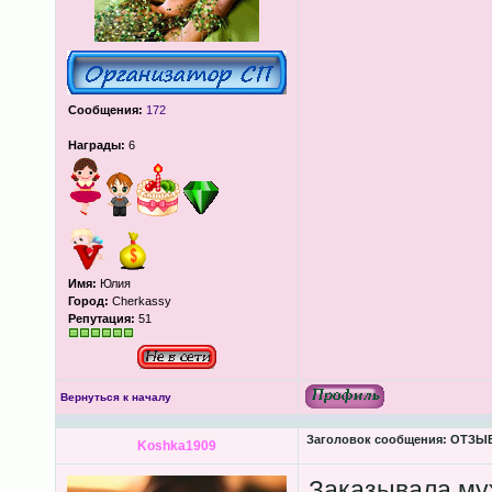
Сообщения:
172
Награды:
6
Имя:
Юлия
Город:
Cherkassy
Репутация:
51
Вернуться к началу
Заголовок сообщения:
ОТЗЫВЫ
Koshka1909
Заказывала муж