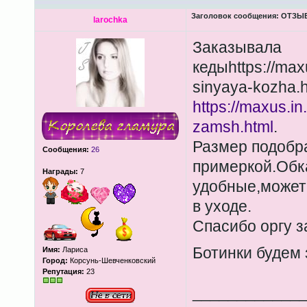
Заголовок сообщения:
ОТЗЫВЫ
larochka
Заказывала
кедыhttps://maxu
sinyaya-kozha.
https://maxus.in
zamsh.html
.
Размер подобра
Сообщения:
26
примеркой.Обка
Награды:
7
удобные,может 
в уходе.
Спасибо оргу з
Ботинки будем
Имя:
Лариса
Город:
Корсунь-Шевченковский
Репутация:
23
____________