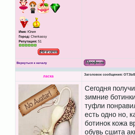
Имя:
Юлия
Город:
Cherkassy
Репутация:
51
Вернуться к началу
Заголовок сообщения:
ОТЗЫВЫ
ласка
Сегодня получи
зимние ботинки
туфли понравил
есть одно но, к
ботинок кожа в
обувь сшита ак