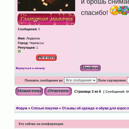
и брошь снимае
спасибо!
Сообщения:
0
Имя:
Людмила
Город:
Черкассы
Репутация:
1
Вернуться к началу
Показать сообщения за:
Поле сортировки
Страница
3
из
6
[ Сообщений: 54
Форум
»
Спільні покупки
»
Отзывы об одежде и обуви для взрос
Кто сейчас на конференции