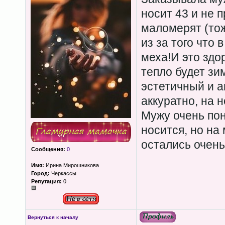
носит 43 и не 
маломерят (то
из за того чт
меха!И это здо
тепло будет зи
эстетичный и а
аккуратно, на 
Мужу очень пон
носится, но на
остались очень
Сообщения:
0
Имя:
Ирина Мирошникова
Город:
Черкассы
Репутация:
0
Вернуться к началу