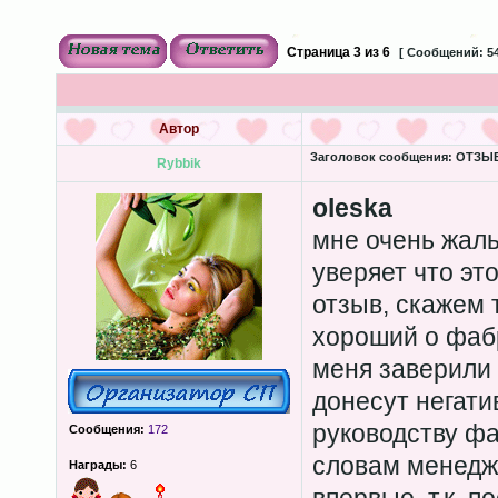
Страница
3
из
6
[ Сообщений: 54
Автор
Заголовок сообщения:
ОТЗЫВЫ
Rybbik
oleska
мне очень жаль
уверяет что эт
отзыв, скажем 
хороший о фаб
меня заверили
донесут негати
руководству фа
Сообщения:
172
словам менедж
Награды:
6