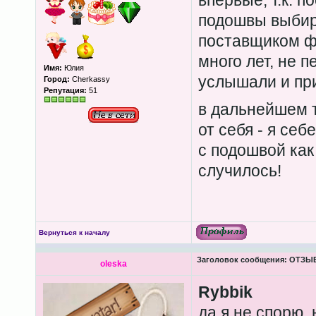
впервые, т.к. 
подошвы выбир
поставщиком ф
много лет, не п
Имя:
Юлия
услышали и пр
Город:
Cherkassy
Репутация:
51
в дальнейшем т
от себя - я себ
с подошвой как
случилось!
Вернуться к началу
Заголовок сообщения:
ОТЗЫВЫ
oleska
Rybbik
да я не спорю,