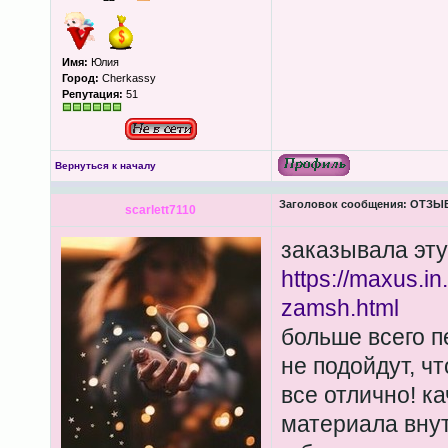
Имя:
Юлия
Город:
Cherkassy
Репутация:
51
Вернуться к началу
Заголовок сообщения:
ОТЗЫВЫ
scarlett7110
заказывала эту
https://maxus.in
zamsh.html
больше всего п
не подойдут, чт
все отлично! ка
материала внут