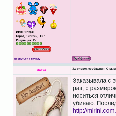
Имя:
Вікторія
Город:
Черкаси, ПЗР
Репутация:
150
Вернуться к началу
Заголовок сообщения:
Отзывы
ласка
Заказывала с э
раз, с размеро
носиться отлич
убиваю. Послед
http://mirini.co