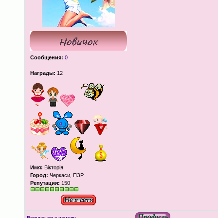
Сообщения:
0
Награды:
12
Имя:
Вікторія
Город:
Черкаси, ПЗР
Репутация:
150
Вернуться к началу