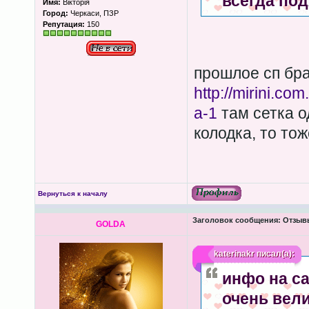
всегда по
Имя:
Вікторія
Город:
Черкаси, ПЗР
Репутация:
150
прошлое сп бра
http://mirini.com
a-1
там сетка о
колодка, то то
Вернуться к началу
Заголовок сообщения:
Отзывы
GOLDA
katerinakr
писал(а):
инфо на са
очень вели