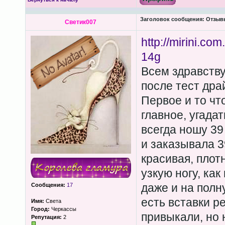
Заголовок сообщения:
Отзывы
Светик007
http://mirini.com
14g
Всем здравству
после тест дра
Первое и то чт
главное, угада
всегда ношу 39
и заказывала 3
красивая, плот
узкую ногу, как
даже и на полн
Сообщения:
17
есть вставки р
Имя:
Света
Город:
Черкассы
привыкали, но 
Репутация:
2