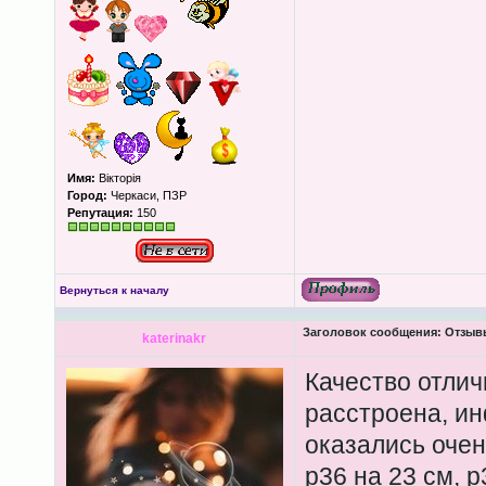
Имя:
Вікторія
Город:
Черкаси, ПЗР
Репутация:
150
Вернуться к началу
Заголовок сообщения:
Отзывы
katerinakr
Качество отлич
расстроена, ин
оказались очен
р36 на 23 см, р