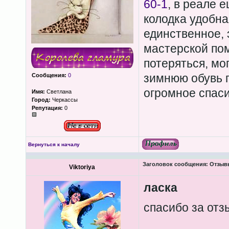
60-1
, в реале 
колодка удобна
единственное, 
мастерской пом
потеряться, мо
зимнюю обувь 
Сообщения:
0
огромное спаси
Имя:
Светлана
Город:
Черкассы
Репутация:
0
Вернуться к началу
Заголовок сообщения:
Отзывы
Viktoriya
ласка
спасибо за от