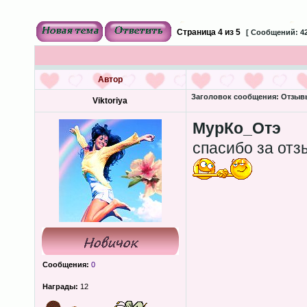
Страница
4
из
5
[ Сообщений: 42
Автор
Заголовок сообщения:
Отзывы
Viktoriya
МурКо_Отэ
спасибо за отз
Сообщения:
0
Награды:
12