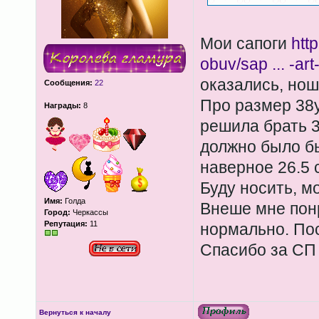
Мои сапоги
htt
obuv/sap ... -ar
оказались, ношу
Сообщения:
22
Про размер 38у
Награды:
8
решила брать 3
должно было б
наверное 26.5 
Буду носить, м
Имя:
Голда
Внеше мне пон
Город:
Черкассы
Репутация:
11
нормально. Пос
Спасибо за СП
Вернуться к началу