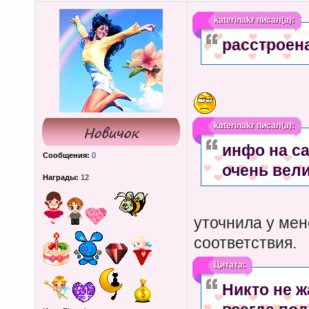
katerinakr
писал(а):
расстроен
katerinakr
писал(а):
инфо на са
Сообщения:
0
очень вели
Награды:
12
уточнила у мен
соответствия.
Цитата:
Никто не ж