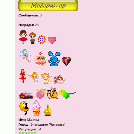
Сообщения:
0
Награды:
23
Имя:
Марина
Город:
Благодатне (Чапаєвка)
Репутация:
54