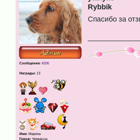
Rybbik
Спасибо за от
____________
Сообщения:
4206
Награды:
13
Имя:
Марина
Город:
Черкассы