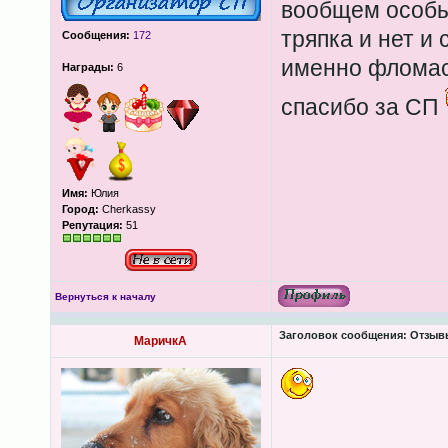
вообщем особы
тряпка и нет и
Сообщения:
172
именно фломаст
Награды:
6
спасибо за СП
Имя:
Юлия
Город:
Cherkassy
Репутация:
51
Вернуться к началу
Заголовок сообщения:
Отзывы
МаричкА
____________