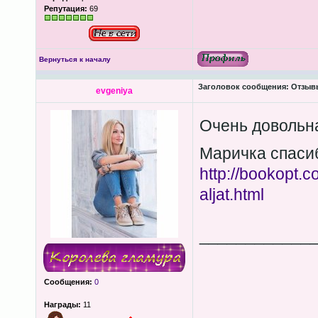
Репутация:
69
Вернуться к началу
Заголовок сообщения:
Отзывы
evgeniya
Очень довольн
Маричка спаси
http://bookopt.c
aljat.html
____________
Сообщения:
0
Награды:
11