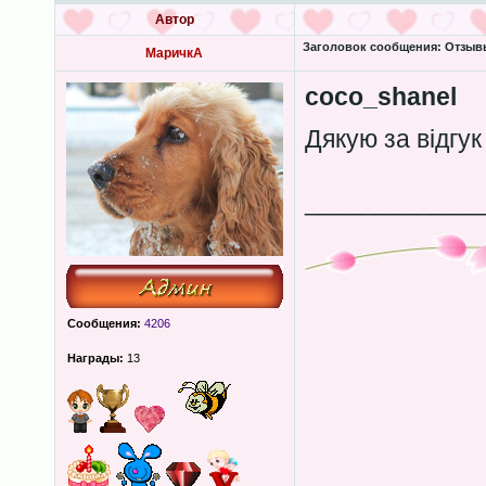
Автор
Заголовок сообщения:
Отзывы
МаричкА
coco_shanel
Дякую за відгу
____________
Сообщения:
4206
Награды:
13