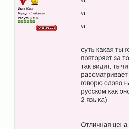
Имя:
Юлия
Город:
Cherkassy
Репутация:
51
суть какая ты г
повторяет за то
так видит, тычи
рассматривает ,
говорю слово на
русском как он
2 языка)
Отличная цена 