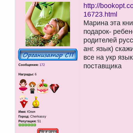
http://bookopt.c
16723.html
Марина эта кни
подарок- ребен
родителей русс
анг. язык) скаж
все на укр язы
поставщика
Сообщения:
172
Награды:
6
Имя:
Юлия
Город:
Cherkassy
Репутация:
51