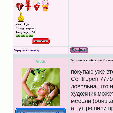
Имя:
Надія
Город:
Черкаси
Репутация:
64
Вернуться к началу
Заголовок сообщения:
Отзывы
Rybbik
покупаю уже вт
Centropen 777
довольна, что и
художник может
мебели (обивка
а тут решили п