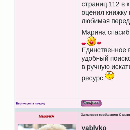
страниц 112 в 
оценил книжку 
любимая перед
Марина спасиб
Единственное в
удобный поиско
в ручную искать
ресурс
Вернуться к началу
Заголовок сообщения:
Отзывы
МаричкА
yablyko