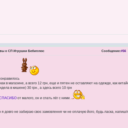
вы о СП Игрушки Бебиплюс
Сообщение:
#56
 понравилось
как в магазине, а всего 12 грн, еще и пятен не оставляют на одежде, как китай
дела в кишене) 30 грн., а здесь всего 10 грн
СПАСИБО
от малого, он и спать лёг с ними.
 я довго не забираю своє замовлення чи не оплачую його, будь ласка, напиші