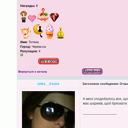
Награды:
8
Имя:
Тетяна
Город:
Черкассы
Репутация:
4
Вернуться к началу
uaka__ksuxa
Заголовок сообщения:
Отзы
А мені сподобалось все, щ
має шариків, щоб брязкати 
_________________