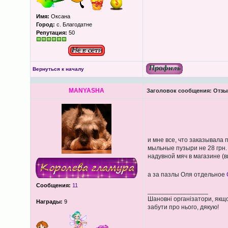
Имя:
Оксана
Город:
с. Благодатне
Репутация:
50
Вернуться к началу
MANYASHA
Заголовок сообщения:
Отзы
и мне все, что заказывала
мыльные пузыри не 28 грн. 
надувной мяч в магазине (ви
а за пазлы Оля отдельное
Сообщения:
11
_________________
Шановні організатори, якщо
Награды:
9
забути про нього, дякую!