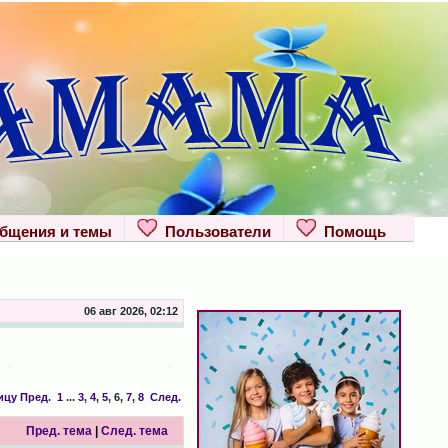
щения и темы
Пользователи
Помощь
06 авг 2026, 02:12
ицу
Пред.
1
...
3
,
4
,
5
,
6
,
7
,
8
След.
Пред. тема
|
След. тема