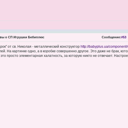
вы о СП Игрушки Бебиплюс
Сообщение:
#53
рок" от св. Николая - металлический конструктор
http://babyplus.ua/component/
ей. На картинке одно, а в коробке совершенно другое. Это даже не брак, кот
а это просто элементарная халатность, за которую никто не отвечает. Настро