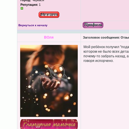
Город:
Черкаси
Репутация:
1
Вернуться к началу
ВОля
Заголовок сообщения:
Отзы
Мой ребёнок получил "пода
котором не было всех детал
почему-то забрать назад, 
говоря испорчено.