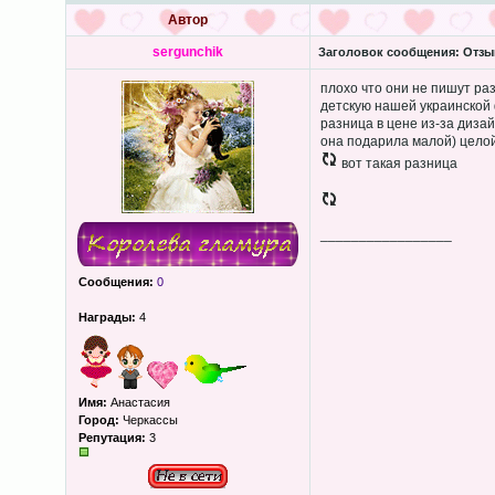
Автор
sergunchik
Заголовок сообщения:
Отзы
плохо что они не пишут ра
детскую нашей украинской 
разница в цене из-за дизай
она подарила малой) целой,
вот такая разница
_________________
Сообщения:
0
Награды:
4
Имя:
Анастасия
Город:
Черкассы
Репутация:
3