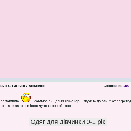
вы о СП Игрушки Бебиплюс
Сообщение:
#55
о замовляла
Особливо пищалки! Дуже гарні звуки видають. А от погремуш
нею, але зате все інше дуже хорошої якості!