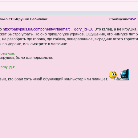
вы о СП Игрушки Бебиплюс
Сообщение:
#52
но
http://babyplus.ua/component/virtuemart ... gory_id=16
Это капец, а не игрушка.
ет быстро уграть. Но оно пришло уже уграное. Ощущение, что ним уже лет 5 и
 не разобрать где корова, где собака, поцарапанное, в средине чтото торохти
 по-дороже, или смотрите в магазине.
 секунды:
 игрушек, было все нормально.
 секунды:
тзыв, кто брал хоть какой обучающий компьютер или планшет.