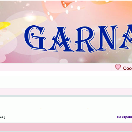
Сооб
74 ]
На стран