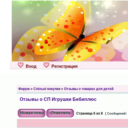
Вход
Регистрация
Форум
»
Спільні покупки
»
Отзывы о товарах для детей
Отзывы о СП Игрушки Бебиплюс
Страница
6
из
8
[ Сообщений: 