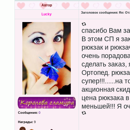
Автор
Заголовок сообщения:
Re: От
Lucky
спасибо Вам з
В этом СП я за
рюкзак и рюкзач
очень порадова
сделать заказ,
Ортопед. рюкзак
супер!!!......н
акционная скид
цена рюкзака в
меньшей!!! Я оч
Сообщения:
0
Награды:
9