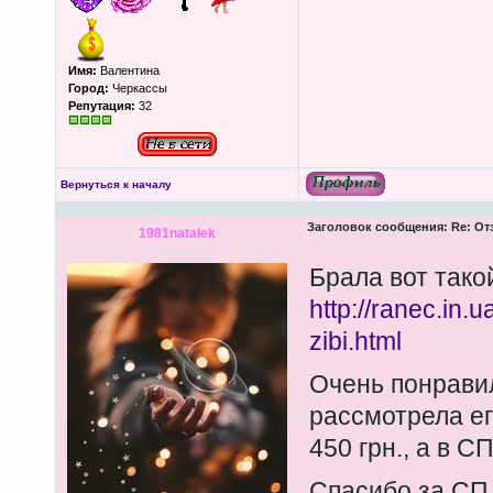
Имя:
Валентина
Город:
Черкассы
Репутация:
32
Вернуться к началу
Заголовок сообщения:
Re: От
1981natalek
Брала вот тако
http://ranec.in.
zibi.html
Очень понрави
рассмотрела ег
450 грн., а в С
Спасибо за С