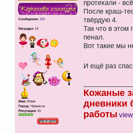
протекали - вс
После краш-тес
твёрдую 4.
Сообщения:
335
Так что в этом 
Награды:
14
пенал.
Вот такие мы н
И ещё раз спа
____________
Кожаные з
дневники 
Имя:
Юлия
Город:
Черкассы
Репутация:
41
работы
view