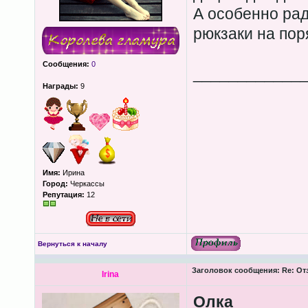
А особенно рад
рюкзаки на пор
Сообщения:
0
____________
Награды:
9
Имя:
Ирина
Город:
Черкассы
Репутация:
12
Вернуться к началу
Заголовок сообщения:
Re: От
Irina
Олка