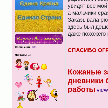
увидят все мой
а мальчики сра
Заказывала рюк
здесь был деше
даже похожего 
Сообщения:
335
СПАСИБО ОГ
Награды:
14
____________
Кожаные з
дневники 
работы
view