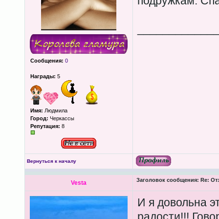
подружкам. Сп
____________
Сообщения:
0
Награды:
5
Имя:
Людмила
Город:
Черкассы
Репутация:
8
Вернуться к началу
Заголовок сообщения:
Re: От
Vesta
И я довольна э
радости!!! Гово