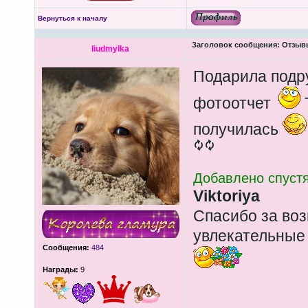
Вернуться к началу
Заголовок сообщения:
Отзыв
liudmylka
Подарила подру
фотоотчет
получилась
Добавлено спустя
Viktoriya
Спасибо за во
увлекательные 
Сообщения:
484
Награды:
9