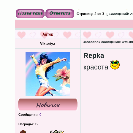
Страница
2
из
3
[ Сообщений: 29
Автор
Заголовок сообщения:
Отзыв
Viktoriya
Repka
красота
Сообщения:
0
Награды:
12