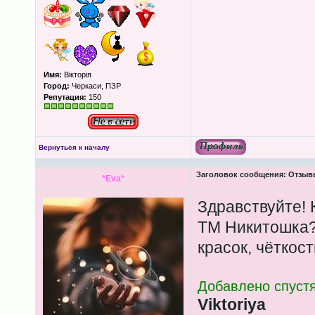
Имя:
Вікторія
Город:
Черкаси, ПЗР
Репутация:
150
Вернуться к началу
Заголовок сообщения:
Отзыв
*Eva*
Здравствуйте! 
ТМ Никитошка? 
красок, чёткос
Добавлено спустя
Viktoriya