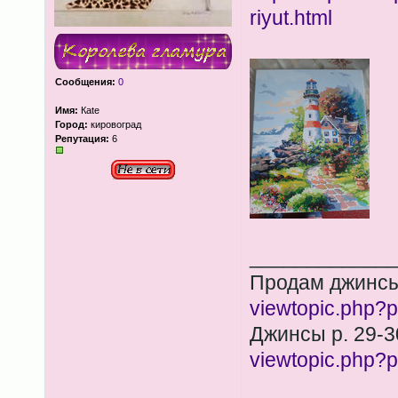
riyut.html
Сообщения:
0
Имя:
Каte
Город:
кировоград
Репутация:
6
____________
Продам джинсы
viewtopic.php
Джинсы р. 29-3
viewtopic.php