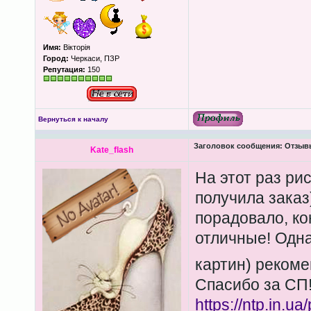
Имя:
Вікторія
Город:
Черкаси, ПЗР
Репутация:
150
Вернуться к началу
Заголовок сообщения:
Отзыв
Kate_flash
На этот раз рис
получила заказ
порадовало, ко
отличные! Одн
картин) реком
Спасибо за СП
https://ntp.in.u