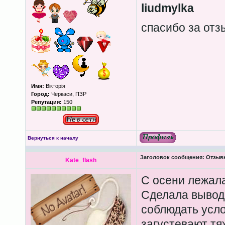
liudmylka
спасибо за отз
Имя:
Вікторія
Город:
Черкаси, ПЗР
Репутация:
150
Вернуться к началу
Заголовок сообщения:
Отзыв
Kate_flash
С осени лежала
Сделала вывод:
соблюдать усло
загустевают тяж