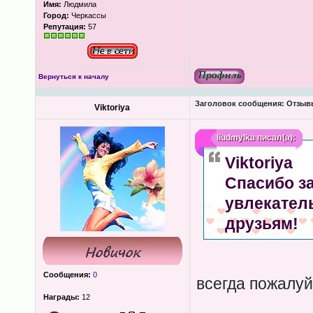
Имя:
Людмила
Город:
Черкассы
Репутация:
57
Вернуться к началу
Заголовок сообщения:
Отзыв
Viktoriya
liudmylka
писал(а):
Viktoriya
Спасибо з
увлекател
друзьям!
Сообщения:
0
всегда пожалу
Награды:
12