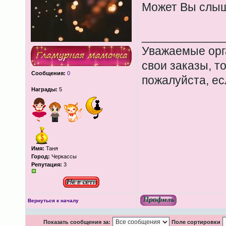
Может Вы слы
____________
Уважаемые орга
свои заказы, т
Сообщения:
0
пожалуйста, ес
Награды:
5
Имя:
Таня
Город:
Черкассы
Репутация:
3
Вернуться к началу
Показать сообщения за:
Поле сортировки