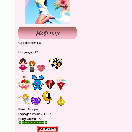
Сообщения:
0
Награды:
12
Имя:
Вікторія
Город:
Черкаси, ПЗР
Репутация:
150