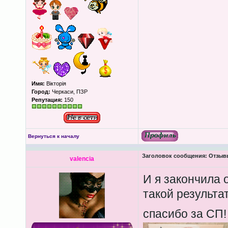
Имя:
Вікторія
Город:
Черкаси, ПЗР
Репутация:
150
Вернуться к началу
Заголовок сообщения:
Отзыв
valencia
И я закончила о
такой результат
спасибо за СП