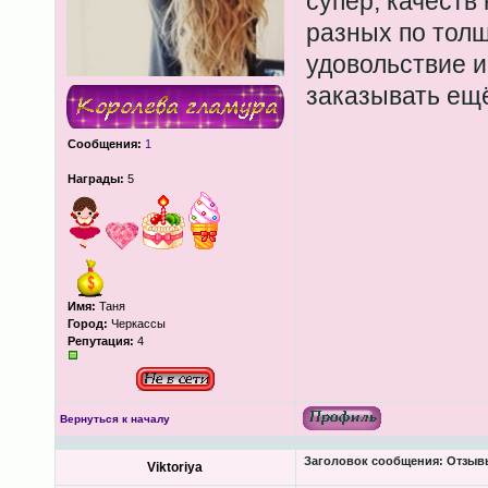
супер, качеств 
разных по тол
удовольствие и
заказывать ещ
Сообщения:
1
Награды:
5
Имя:
Таня
Город:
Черкассы
Репутация:
4
Вернуться к началу
Заголовок сообщения:
Отзыв
Viktoriya