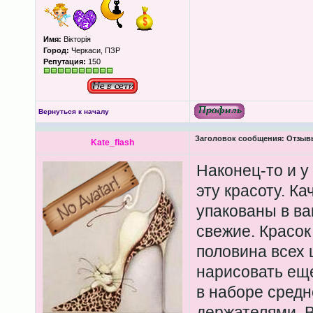
Имя:
Вікторія
Город:
Черкаси, ПЗР
Репутация:
150
Вернуться к началу
Заголовок сообщения:
Отзыв
Kate_flash
Наконец-то и у
эту красоту. К
упакованы в ва
свежие. Красок
половина всех 
нарисовать еще
в наборе средн
держателями. 