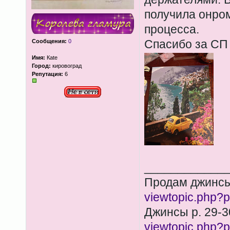
получила онро
процесса.
Спасибо за СП
Сообщения:
0
Имя:
Каte
Город:
кировоград
Репутация:
6
____________
Продам джинсы
viewtopic.php
Джинсы р. 29-3
viewtopic.php