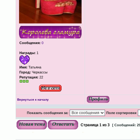
Сообщения:
0
Награды:
1
Имя:
Татьяна
Город:
Черкассы
Репутация:
22
Вернуться к началу
Показать сообщения за:
Поле сортировки
Страница
1
из
3
[ Сообщений: 29