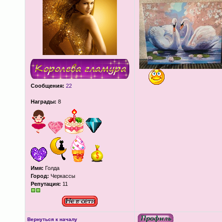
Сообщения:
22
Награды:
8
Имя:
Голда
Город:
Черкассы
Репутация:
11
Вернуться к началу