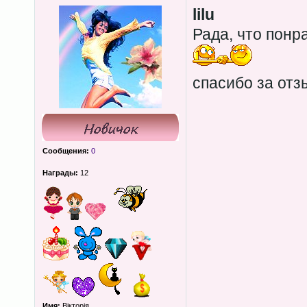
lilu
Рада, что понра
спасибо за отз
Сообщения:
0
Награды:
12
Имя:
Вікторія