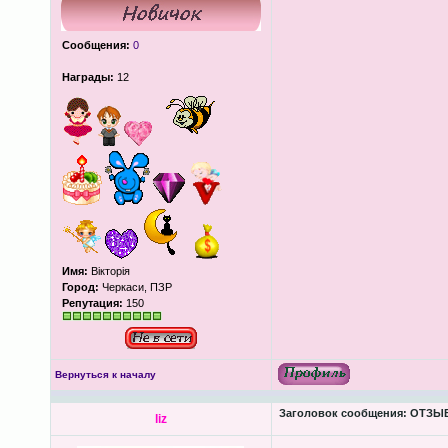
Сообщения:
0
Награды:
12
Имя:
Вікторія
Город:
Черкаси, ПЗР
Репутация:
150
Вернуться к началу
Заголовок сообщения:
ОТЗЫВЫ
liz