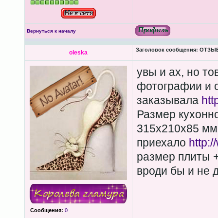
Вернуться к началу
Заголовок сообщения:
ОТЗЫВЫ
oleska
увы и ах, но то
фотографии и 
заказывала
htt
Размер кухонн
315х210х85 мм
приехало
http:
размер плиты +
вроди бы и не д
Сообщения:
0