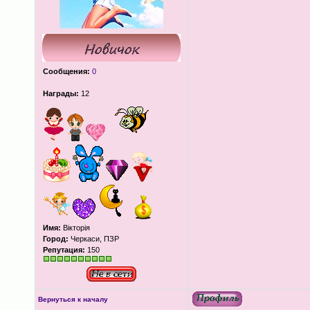
Сообщения:
0
Награды:
12
Имя:
Вікторія
Город:
Черкаси, ПЗР
Репутация:
150
Вернуться к началу