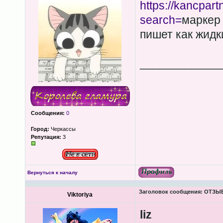
https://kancpar
search=
маркер 
пишет как жидк
____________
Сообщения:
0
Город:
Черкассы
Репутация:
3
Вернуться к началу
Заголовок сообщения:
ОТЗЫВЫ
Viktoriya
liz