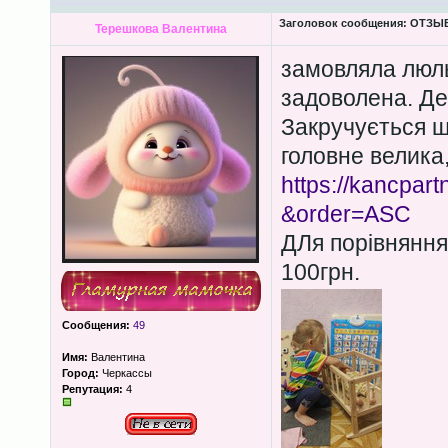
Заголовок сообщения:
ОТЗЫВЫ
Терешкова Валентина
замовляла люль
задоволена. Де
Закручується ш
головне велика, 
https://kancpar
&order=ASC
ДЛя порівняння
100грн.
Сообщения:
49
Имя:
Валентина
Город:
Черкассы
Репутация:
4