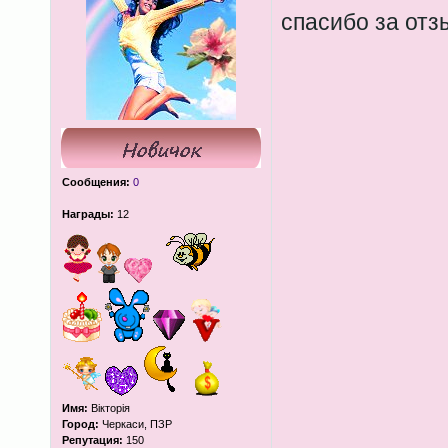
спасибо за от
Сообщения:
0
Награды:
12
Имя:
Вікторія
Город:
Черкаси, ПЗР
Репутация:
150