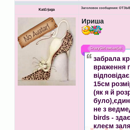
Заголовок сообщения:
ОТЗЫВ
Kat£rjuga
Ириша
CrazyGirl
писал(а):
забрала кр
враження п
відповідає
15см розмі
(як я й ро
було),єди
не з ведме
birds - зда
клеєм зал