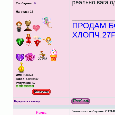
реально вага од
Сообщения:
0
Награды:
13
____________
ПРОДАМ Б
ХЛОПЧ.27Р.
Имя:
Natalya
Город:
Cherkasy
Репутация:
67
Вернуться к началу
Заголовок сообщения:
ОТЗЫВ
Ириша