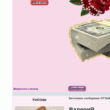
Вернуться к началу
Заголовок сообщения:
ОТЗЫВ
Kat£rjuga
ВалериЯ