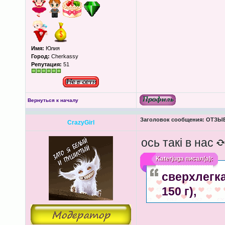
Имя:
Юлия
Город:
Cherkassy
Репутация:
51
Вернуться к началу
Заголовок сообщения:
ОТЗЫВ
CrazyGirl
ось такі в нас
Katerjuga
писал(а):
сверхлегка
150 г),