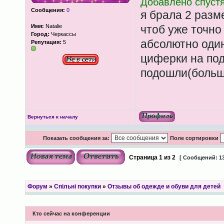
Добавлено спустя
Сообщения:
0
я брала 2 разм
Имя:
Natalie
чтоб уже точно
Город:
Черкассы
абсолютно один
Репутация:
5
циферки на под
подошли(больш
Вернуться к началу
Показать сообщения за:
Поле сортировки
Страница
1
из
2
[ Сообщений: 13
Форум
»
Спільні покупки
»
Отзывы об одежде и обуви для детей
Кто сейчас на конференции