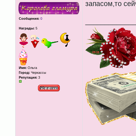
запасом,то сейч
Сообщения:
0
____________
Награды:
5
Имя:
Ольга
Город:
Черкассы
Репутация:
3