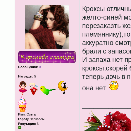
Кроксы отличны
желто-синей м
перезаказть же
племяннику),то
аккуратно смот
брали с запасо
И запаха нет п
кроксы,скорей 
Сообщения:
0
теперь дочь в п
Награды:
5
она нет
____________
Имя:
Ольга
Город:
Черкассы
Репутация:
3