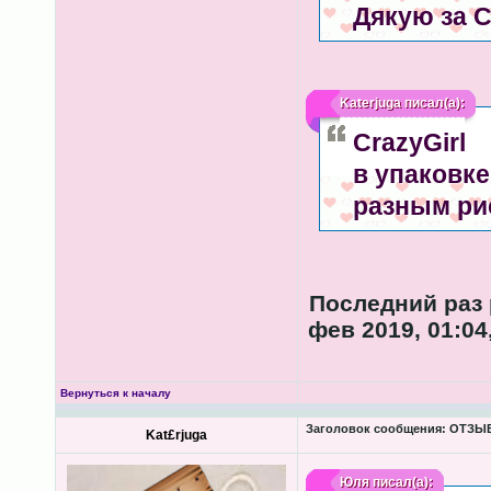
Дякую за С
Katerjuga
писал(а):
CrazyGirl
в упаковке
разным ри
Последний раз 
фев 2019, 01:04
Вернуться к началу
Заголовок сообщения:
ОТЗЫВ
Kat£rjuga
Юля
писал(а):