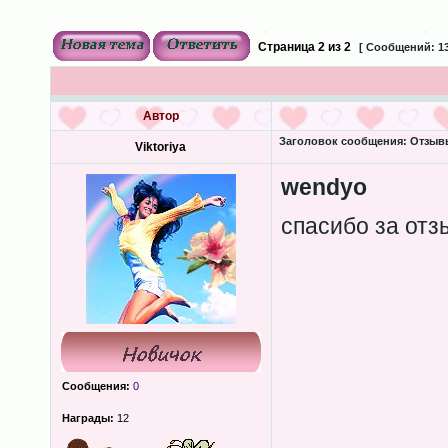
Страница
2
из
2
[ Сообщений: 13
Автор
Заголовок сообщения:
Отзывы
Viktoriya
wendyo
спасибо за от
Сообщения:
0
Награды:
12