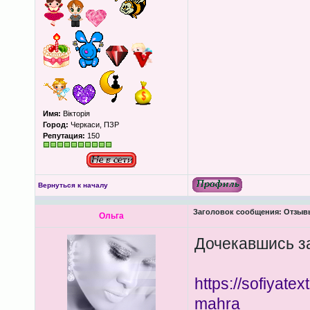
Имя:
Вікторія
Город:
Черкаси, ПЗР
Репутация:
150
Вернуться к началу
Заголовок сообщения:
Отзывы
Ольга
Дочекавшись з
https://sofiyatext
mahra