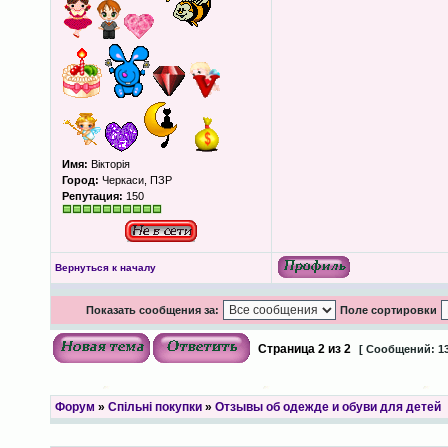
Имя:
Вікторія
Город:
Черкаси, ПЗР
Репутация:
150
Вернуться к началу
Показать сообщения за:
Поле сортировки
Страница
2
из
2
[ Сообщений: 13
Форум
»
Спільні покупки
»
Отзывы об одежде и обуви для детей