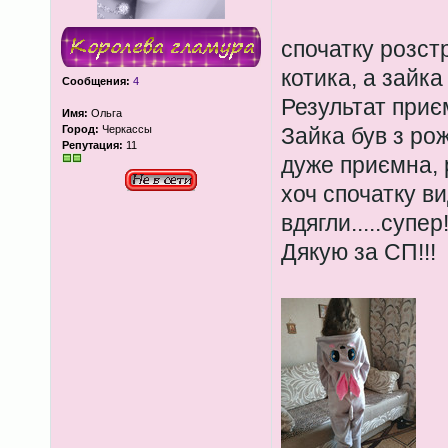
спочатку розстр
котика, а зайка
Сообщения:
4
Результат приє
Имя:
Ольга
Город:
Черкассы
Зайка був з ро
Репутация:
11
дуже приємна, р
хоч спочатку в
вдягли.....супер!!
Дякую за СП!!!