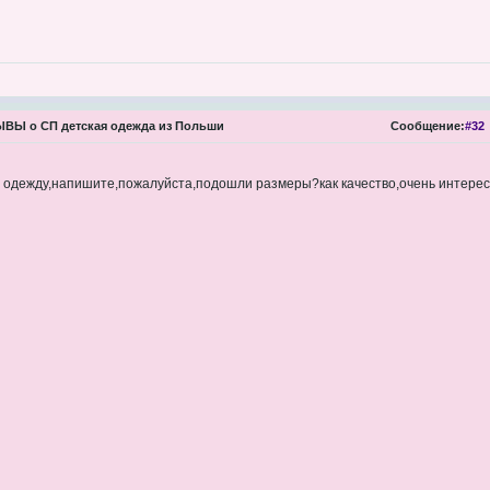
ВЫ о СП детская одежда из Польши
Сообщение:
#32
ю одежду,напишите,пожалуйста,подошли размеры?как качество,очень интере