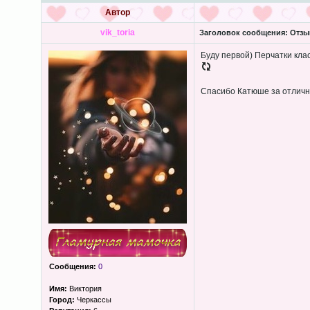
Автор
vik_toria
Заголовок сообщения:
Отзыв
Буду первой) Перчатки кла
Спасибо Катюше за отлич
Сообщения:
0
Имя:
Виктория
Город:
Черкассы