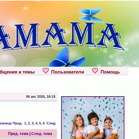
щения и темы
Пользователи
Помощь
06 авг 2026, 18:19
траницу
Пред.
1
,
2
,
3
,
4
,
5
,
6
След.
Пред. тема
|
След. тема