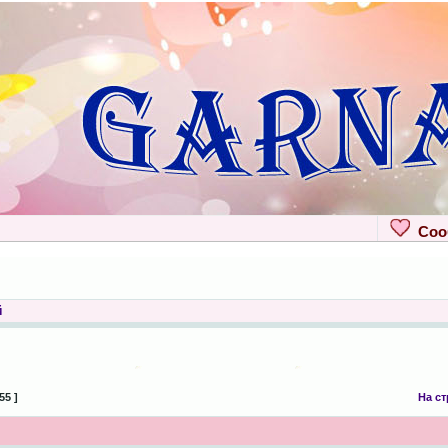
Сооб
й
55 ]
На с