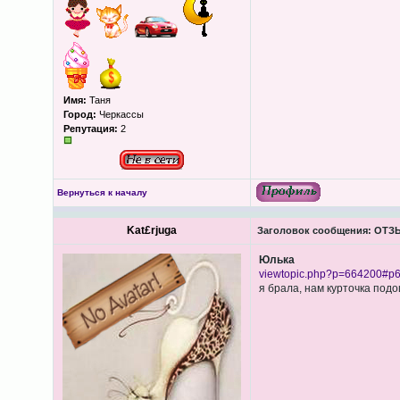
Имя:
Таня
Город:
Черкассы
Репутация:
2
Вернуться к началу
Kat£rjuga
Заголовок сообщения:
ОТЗЫ
Юлька
viewtopic.php?p=664200#p
я брала, нам курточка под