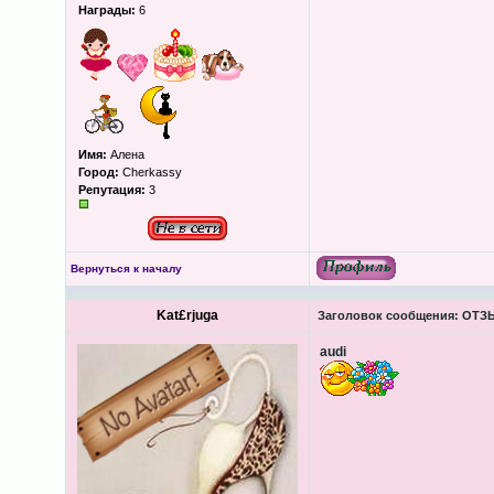
Награды:
6
Имя:
Алена
Город:
Cherkassy
Репутация:
3
Вернуться к началу
Kat£rjuga
Заголовок сообщения:
ОТЗЫ
audi