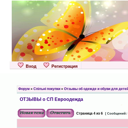
Вход
Регистрация
Форум
»
Спільні покупки
»
Отзывы об одежде и обуви для дете
ОТЗЫВЫ о СП Евроодежда
Страница
4
из
6
[ Сообщений: 