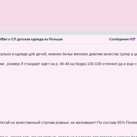
ВЫ о СП детская одежда из Польши
Сообщение:
#37
сально в одежде для детей, нижнее белье женское девочки качество супер а ц
ки , размер Л стандарт идет на р. 46-48 на бедра 100-108 отлично! да и еще с
итай но качественный строчки ровные, не маломерит! По составу 85% Поли