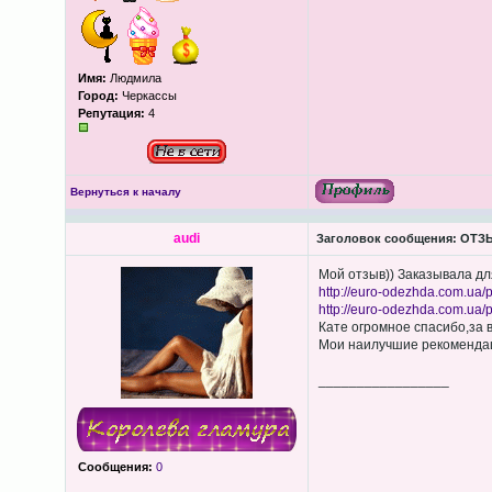
Имя:
Людмила
Город:
Черкассы
Репутация:
4
Вернуться к началу
audi
Заголовок сообщения:
ОТЗЫ
Мой отзыв)) Заказывала дл
http://euro-odezhda.com.ua/p
http://euro-odezhda.com.ua/p
Кате огромное спасибо,за 
Мои наилучшие рекоменда
_________________
Сообщения:
0