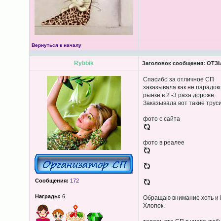
Вернуться к началу
Rybbik
Заголовок сообщения:
ОТЗЫ
Спасибо за отличное СП
заказывала как не парадок
рынке в 2 -3 раза дороже.
Заказывала вот такие труси
фото с сайта
фото в реалее
Сообщения:
172
Награды:
6
Обращаю внимание хоть и К
Хлопок.