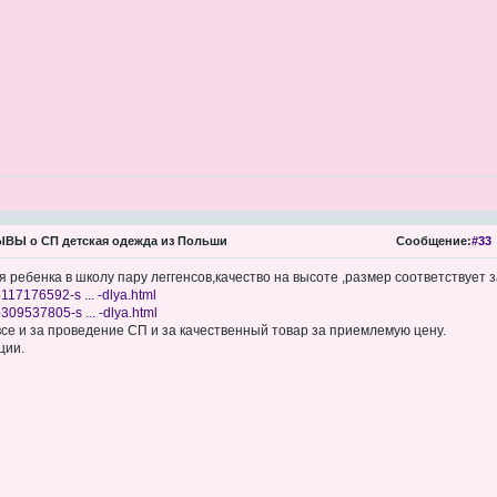
ВЫ о СП детская одежда из Польши
Сообщение:
#33
я ребенка в школу пару леггенсов,качество на высоте ,размер соответствует
117176592-s ... -dlya.html
309537805-s ... -dlya.html
все и за проведение СП и за качественный товар за приемлемую цену.
ции.